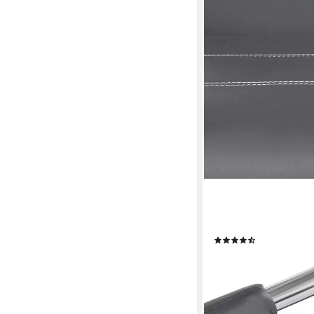
HELA
Freischwinger Flora, E
Schwingstuhl Set: 1,2
(389)
ab 69,96 €
UVP
169,99
-59%
lieferbar - in 5-6 Werktag
+4