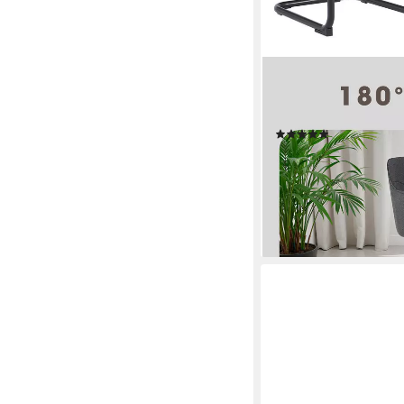
OTTO HOME
Freischwinger Elba (Se
180 Grad drehbar, Au
(1)
189,99 €
UVP
319,99 €
(95,00 €/ 1 Stk)
-41%
lieferbar - in 3-5 Werktag