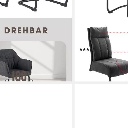
MASSIVART®
t, 2 St), gemütlicher Stuhl / Sessel,
Freischwinger mit Taschen
to Return, Webstoff
Esszimmerstuhl, »Azul«, p
Metallgestell schwarz matt
(4)
99,99 €
lieferbar - in 5-6 Werktagen be
en bei dir