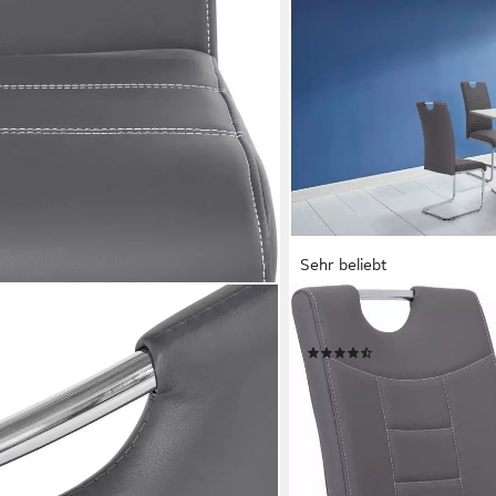
Sehr beliebt
HELA
sszimmerstühle (Set, 1 St),
Freischwinger Ruby (Set, 2
(149)
 oder 4 Stück, hoher Sitzkomfort
ab 111,75 €
UVP
332,99 €
(55,88 €/ 1 Stk)
 €
-66%
lieferbar - in 5-6 Werktagen be
en bei dir