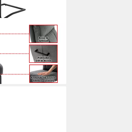
federkern, Microfaser Antiklook,
raktischer Griff am Rücken ·
i dir