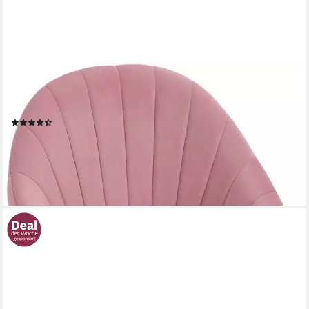
WOLTU
Bürostuhl (1 St), ergonomisch, Schminkstuhl, Schreibtischstuhl
150 kg belastbar
(43)
69,99 €
UVP
107,99 €
-35%
lieferbar - in 3-4 Werktagen bei dir