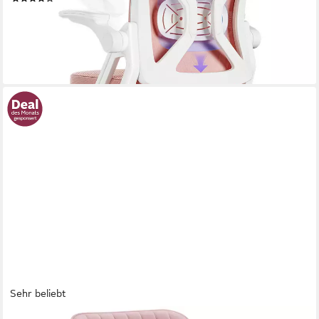
67,99 €
UVP
299,99 €
-77%
lieferbar - in 6-8 Werktagen bei dir
+3
Sehr beliebt