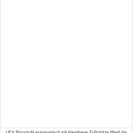
UEV Bürostuhl ergonomisch mit klappbarer Fußstütze Mesh bis