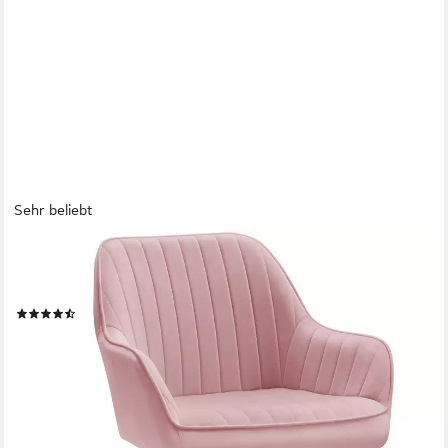
Sehr beliebt
SONGMICS
Bürostuhl Schminkstuhl, Homeoffice Stuhl, höhenverstellbar,
Breite 62 cm, Schreibtischstuhl
(293)
75,99 €
UVP
165,99 €
nur diesen Monat
-54%
lieferbar - in 4-5 Werktagen bei dir