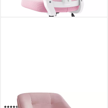
lieferbar - in 4-5 Werktagen bei dir
+2
SONGMICS
Bürostuhl (1 St), höhenverstellbar, atmungsaktiv, Samt
(295)