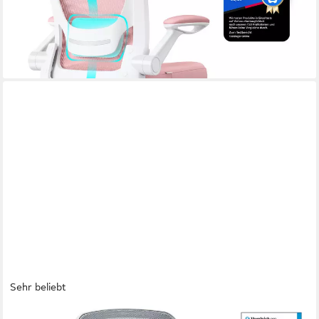
-35%
lieferbar - in 4-5 Werktagen bei dir
+2
Sehr beliebt
COSTWAY