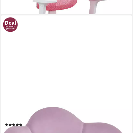
WOLTU
Schreibtischstuhl (1 St), ergonomisch, höhenverstellbar, Samt
(2)
80,73 €
UVP
153,99 €