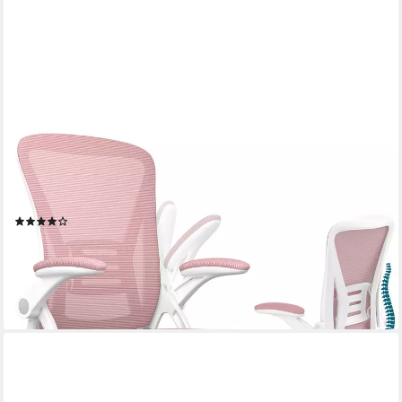
GYWOWKEN
Bürostuhl Schreibtischstuhl mit Atmungsaktiv Netzbespannung,
Sessel mit 90° klappbarer Armlehne – Lordosenstütze –
höhenverstellbar
(25)
48,99 €
UVP
139,99 €
-65%
lieferbar - in 3-4 Werktagen bei dir
+2