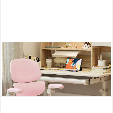
JOYLDIAS
Schreibtischstuhl Ergonomischer Kinderstuhl mit Rückenlehne &
Fußablage (1 St), Bürostuhl-Drehstuhl für Kinder & Jugendliche
mit klappbaren Armlehnen
119,99 €
UVP
170,99 €
-30%
lieferbar - in 3-4 Werktagen bei dir