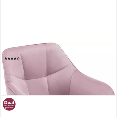
WOLTU
Bürostuhl (1 St), Homeoffice Stuhl, höhenverstellbar, Samtsitz
(54)
64,58 €
UVP
132,99 €
nur bis Dienstag
-51%
lieferbar - in 3-4 Werktagen bei dir
+4