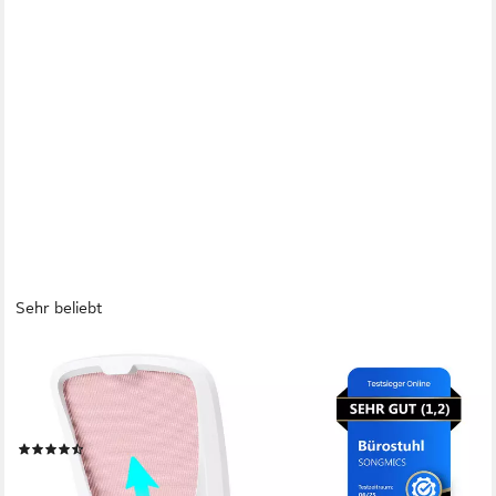
Sehr beliebt
SONGMICS
Bürostuhl ergonomischer Drehstuhl mit Mesh, Lendenstütze,
Wippfunktion, ohne Kopfstütze, 53 cm breite Sitzfläche und
klappbaren Armlehnen
(137)
ab 76,95 €
UVP
117,99 €