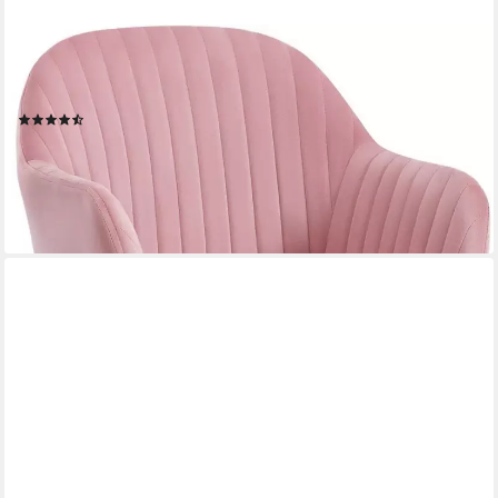
WOLTU
Schreibtischstuhl, Homeoffice Stuhl mit Rollen, Schminkstuhl
höhenverstellbar
(18)
89,99 €
UVP
149,99 €
-40%
lieferbar - in 3-4 Werktagen bei dir