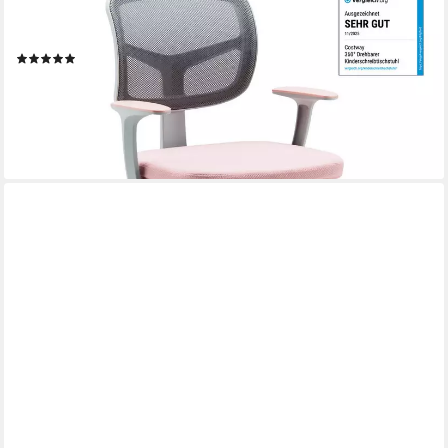
Schreibtischstuhl Kinder, Drehstuhl höhenverstellbar, von 3-10
Jahre
(26)
104,99 €
UVP
159,99 €
-34%
lieferbar - in 3-4 Werktagen bei dir
+2