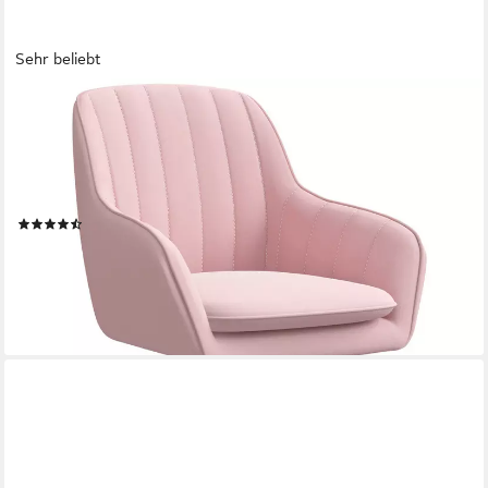
Sehr beliebt
ADORMII
Bürostuhl Homeoffice Stuhl,Schminkstuhl mit
Armlehnen,Drehstuhl mit Rrollen (Samt
Stuhl,höhenverstellbar,für Schminktisch,Arbeitszimmer,
Schlafzimmer,150kg)
(73)
89,99 €
UVP
349,99 €
-74%
lieferbar - in 3-4 Werktagen bei dir
+2