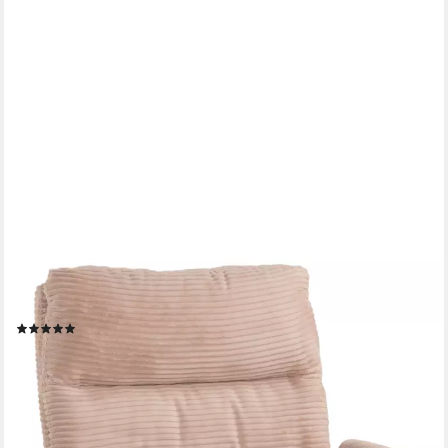
DUO COLLECTION
Drehstuhl Drehstuhl Charly (1 St), Federkern, Wippmechanik,
Sitzhöhenverstellung, Sicherheitsdoppelrollen
(1)
137,99 €
UVP
249,99 €
-45%
lieferbar - in 6-8 Werktagen bei dir