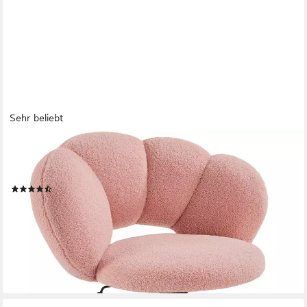
Sehr beliebt
YAHEETECH
Drehstuhl Schreibtischstuhl Bürostuhl Höhenverstellbar in
Wolkenform, Gepolsterter Computerstuhl bis 136 kg Belastbar
(52)
89,99 €
UVP
159,99 €
-44%
lieferbar - in 2-3 Werktagen bei dir