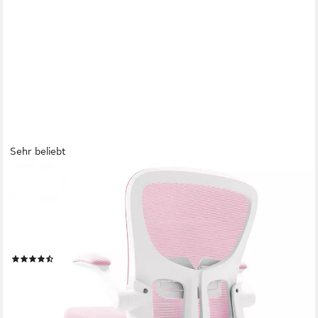
Sehr beliebt
DURRAFY
Bürostuhl Ergonomischer Bürostuhl,Schreibtischstuhl mit
klappbaren Armlehnen (Höhenverstellbarer Drehstuhl mit
Wippfunktion bis 130°,Computerstuhl mit verstellbarer
Lendenwirbelstütze und leisen Rollen), Chefsessel mit 150 kg
(112)
Tragfähigkeit
69,99 €
UVP
199,99 €
-65%