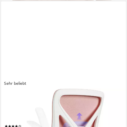
Sehr beliebt
HIAZURM
Bürostuhl Bürostuhl,Chefsessel aus Mesh,Ergonomischer
Schreibtischstuhl (Verstellbarer Armlehnen,
Lendenwirbelstütze,Drehstuhl Wippfunktion,Atmungsaktiv),
Verlängerte und Verbreiterte Rückenlehne, Bis 155 kg,Schwarz
(821)