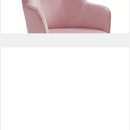
79,99 €
UVP
131,99 €
-39%
lieferbar - in 4-5 Werktagen bei dir
+5