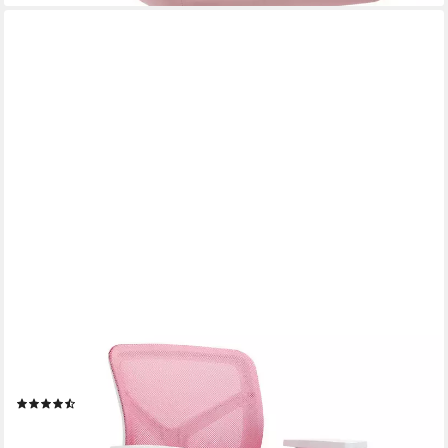
SVITA
Schreibtischstuhl JOY, Kinderstuhl, höhenverstellbar, 5 Rollen,
Armlehnen, Pink
(19)
69,99 €
lieferbar - in 4-5 Werktagen bei dir