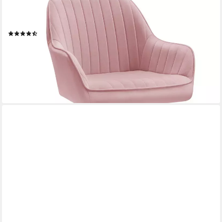
SONGMICS
Bürostuhl Schminkstuhl, Homeoffice Stuhl, höhenverstellbar,
Breite 62 cm, Schreibtischstuhl
(293)
75,99 €
UVP
165,99 €
nur diesen Monat
-54%
lieferbar - in 4-5 Werktagen bei dir