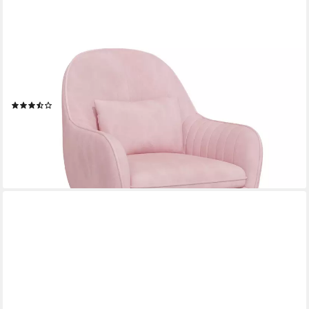
HAWTHYHOME
Bürostuhl Ergonomischer Homeoffice-Stuhl, 360° Drehbar &
Höhenverstellbar (1 St), Samtbezug mit Kopfkissen, ideal für
Arbeitszimmer & Schlafzimmer
(34)
79,99 €
UVP
161,99 €
-51%
lieferbar - in 3-4 Werktagen bei dir