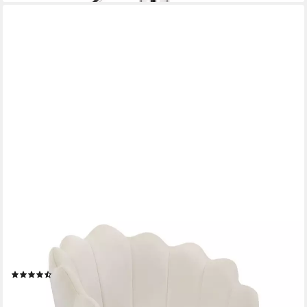
WOLTU
Bürostuhl (1 St), Schminkstuhl, mit Lehne, höhenverstellbar,
drehbar, Samt
(6)
83,99 €
UVP
129,99 €
-35%