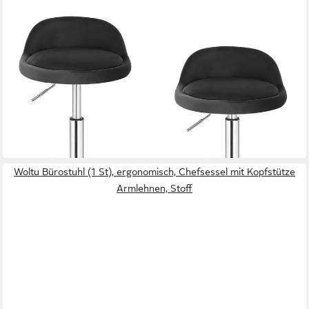
WOLTU
Bürostuhl, 2x mit Rollen Drehhocker höhenverstellbar Sitzhöhe
43-54,5cm
86,20 €
UVP
120,99 €
(43,10 €/ 1 Stk)
-29%
lieferbar - in 3-4 Werktagen bei dir
Woltu Bürostuhl (1 St), ergonomisch, Chefsessel mit Kopfstütze
Armlehnen, Stoff