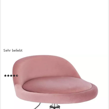
Sehr beliebt
WOLTU
Bürostuhl, mit Rollen Drehhocker höhenverstellbar Sitzhöhe 43-
54,5 cm
(60)
32,29 €
UVP
62,99 €
nur bis Dienstag
-49%
lieferbar - in 3-4 Werktagen bei dir