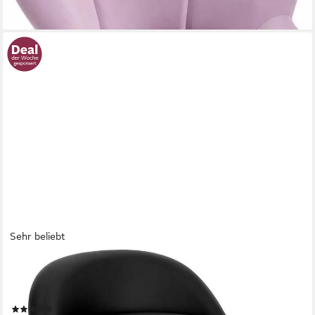
Sehr beliebt
WOLTU
Bürostuhl, mit Rollen Drehhocker höhenverstellbar Sitzhöhe 43-
54,5 cm
(60)