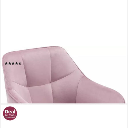
WOLTU
Bürostuhl (1 St), Homeoffice Stuhl, höhenverstellbar, Samtsitz
(54)
64,58 €
UVP
132,99 €
nur bis Dienstag
-51%
lieferbar - in 3-4 Werktagen bei dir
+4