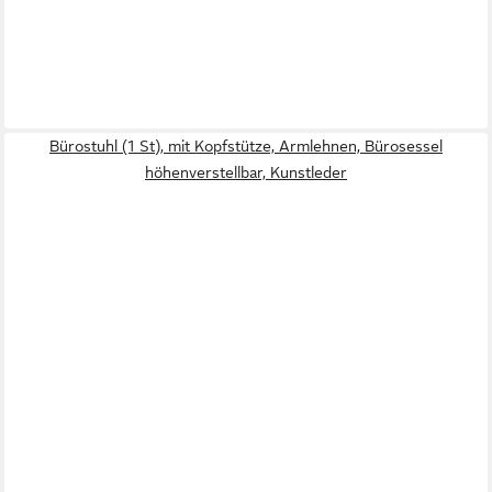
Bürostuhl (1 St), mit Kopfstütze, Armlehnen, Bürosessel
höhenverstellbar, Kunstleder