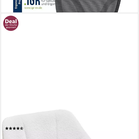
WOLTU
Bürostuhl (1 St), Homeoffice Stuhl, höhenverstellbar, Bouclé-Sitz
(54)
64,59 €
UVP
169,99 €