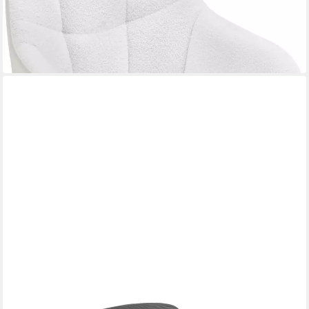
nur bis Dienstag
-62%
lieferbar - in 3-4 Werktagen bei dir
+4
WOLTU