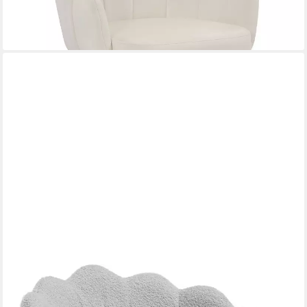
lieferbar - in 3-4 Werktagen bei dir
WOLTU
Schreibtischstuhl (1 St), mit Blütenblatt-Rückenlehne, Kaschmir