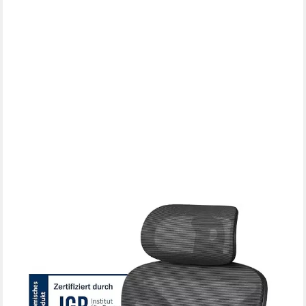
WOLTU
Bürostuhl, Ergonomisch Schreibtischstuhl mit Fußstütze
Verstellbare Sitztiefe
199,99 €
UVP
333,33 €
-40%
lieferbar - in 3-4 Werktagen bei dir