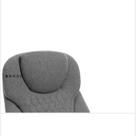
WOLTU
Bürostuhl (1 St), ergonomisch, Chefsessel mit Kopfstütze
Armlehnen, Stoff
(5)
116,42 €
UVP
230,99 €
-50%
lieferbar - in 3-4 Werktagen bei dir