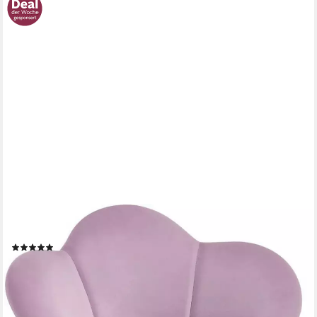
WOLTU
Schreibtischstuhl (1 St), ergonomisch, höhenverstellbar, Samt
(2)
80,73 €
UVP
153,99 €
nur bis Dienstag
-48%
lieferbar - in 3-4 Werktagen bei dir