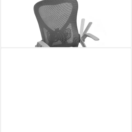
Bürostuhl, Schreibtischstuhl mit Lendenwirbelstütze, Armlehnen
verstellbar
49,99 €
UVP
83,32 €
-40%
lieferbar - in 3-4 Werktagen bei dir