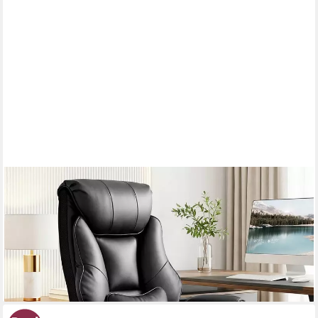
WOLTU
Bürostuhl, Chefsessel Doppellagige weiche Rückenlehne,
ergonomisch
161,48 €
UVP
299,99 €
-46%
lieferbar - in 3-4 Werktagen bei dir