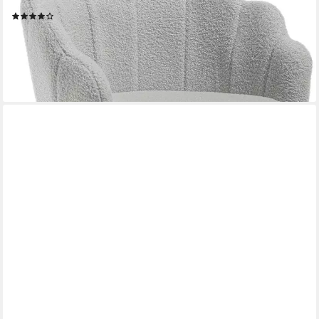
Stoff, für Schminktisch
(20)
ab 67,99 €
UVP
153,99 €
-56%
lieferbar - in 3-4 Werktagen bei dir