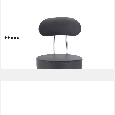
WOLTU
Bürostuhl (1 St), Rollhocker Drehstuhl, mit Lehne
höhenverstellbar
(43)
40,36 €
UVP
89,99 €
-55%
lieferbar - in 3-4 Werktagen bei dir