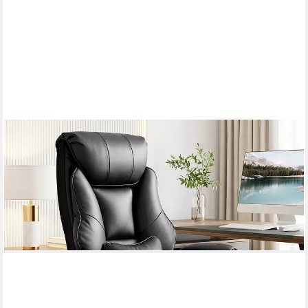
WOLTU
Bürostuhl, Chefsessel Doppellagige weiche Rückenlehne,
ergonomisch
161,48 €
UVP
299,99 €
-46%
lieferbar - in 3-4 Werktagen bei dir