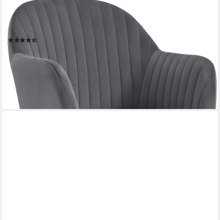
WOLTU
Schreibtischstuhl, Homeoffice Stuhl mit Rollen, Schminkstuhl
höhenverstellbar
(18)
76,49 €
UVP
149,99 €
nur bis Dienstag
-49%
lieferbar - in 3-4 Werktagen bei dir