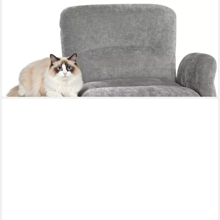
WOLTU
Schreibtischstuhl, mit 5-stufig verstellbaren Armlehnen, mit
Sitzkissen & Seitentaschen
139,99 €
UVP
233,99 €
-40%
lieferbar - in 3-4 Werktagen bei dir