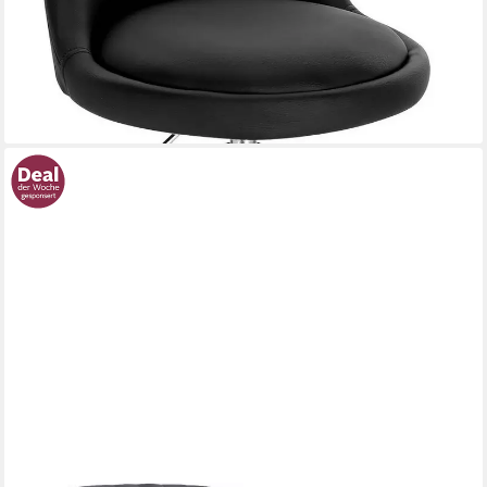
ab 28,24 €
UVP
66,99 €
nur bis Dienstag
-58%
lieferbar - in 3-4 Werktagen bei dir