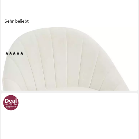
Sehr beliebt
WOLTU
Bürostuhl (1 St), ergonomisch, Schminkstuhl, Schreibtischstuhl
150 kg belastbar
(43)
54,14 €
UVP
107,99 €
-50%
lieferbar - in 3-4 Werktagen bei dir