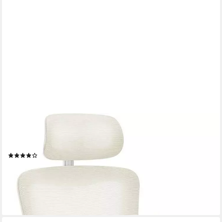
WOLTU
Bürostuhl (1 St), ergonomisch,Schaukelfunktion, Netzstoff,
umkehrbare Armlehnen
(9)
73,08 €
UVP
132,99 €
-45%
lieferbar - in 3-4 Werktagen bei dir