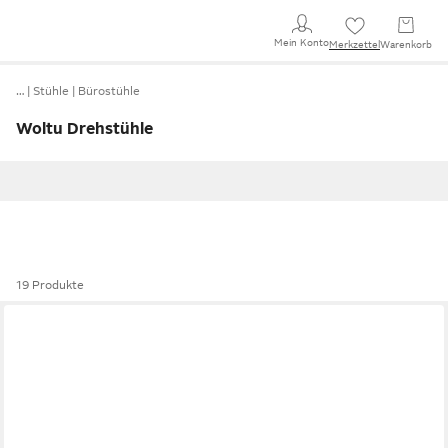
Mein Konto
Merkzettel
Warenkorb
…
Stühle
Bürostühle
Woltu Drehstühle
19 Produkte