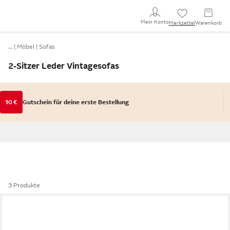
Mein Konto
Merkzettel
Warenkorb
…
Möbel
Sofas
2-Sitzer Leder Vintagesofas
10 €
Gutschein für deine erste Bestellung
3 Produkte