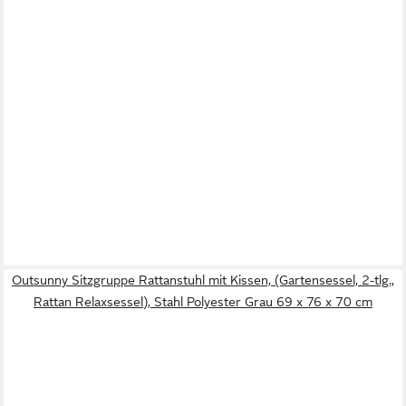
Outsunny Sitzgruppe Rattanstuhl mit Kissen, (Gartensessel, 2-tlg.,
Rattan Relaxsessel), Stahl Polyester Grau 69 x 76 x 70 cm