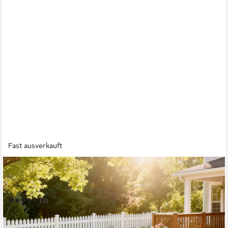
Fast ausverkauft
OUTSUNNY
Sitzgruppe Gartenmöbel Set wetterfest Outdoor
Terrassenmöbel
(2)
256,99 €
UVP
632,90 €
-59%