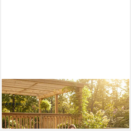
OUTSUNNY
Sitzgruppe Gartenmöbel Lounge mit Bindebändern
Stahlrahmen Balkonmöbel Khaki
(3)
259,99 €
UVP
563,90 €
-54%
in 2-3 Werktagen bei dir