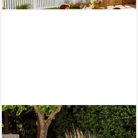
in 2-3 Werktagen bei dir
OUTSUNNY
Sitzgruppe Bistroset, Sitzgruppe, Gartengarnitur,
Balkonmöbel-Set
(1)
120,99 €
UVP
249,90 €