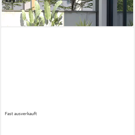
(3)
226,99 €
UVP
443,90 €
-49%
in 2-3 Werktagen bei dir
Fast ausverkauft
OUTSUNNY
Sitzgruppe Gartengarnitur