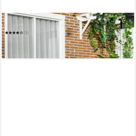
OUTSUNNY
Sitzgruppe mit Couchtisch, 2 Stühlen
(2)
149,99 €
UVP
267,90 €
-44%
in 2-3 Werktagen bei dir