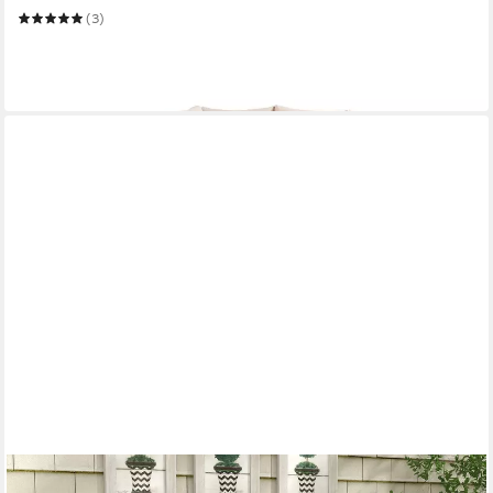
(3)
1.048,90 €
UVP
2.475,90 €
-58%
in 3-4 Werktagen bei dir
OUTSUNNY