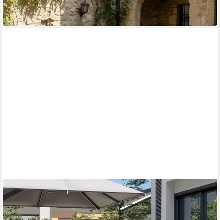
-45%
in 2-3 Werktagen bei dir
OUTSUNNY
Sitzgruppe Gartenmöbel Set 2 Personen Stahl mit 2 Sessel
Terrassenmöbel