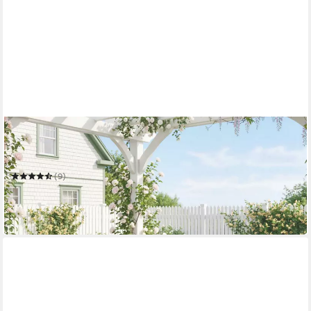
OUTSUNNY
Sitzgruppe Gartenmöbel-Set Gartengarnitur mit Ecksofa
Doppelsofa Couchtisch
(9)
519,99 €
UVP
1.218,90 €
-57%
in 2-3 Werktagen bei dir