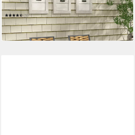
Sitzgruppe Rattan Gartensessel Set mit Kissen, stapelbarer
Gartenstuhl
(5)
86,90 €
UVP
239,90 €
-64%
in 2-3 Werktagen bei dir