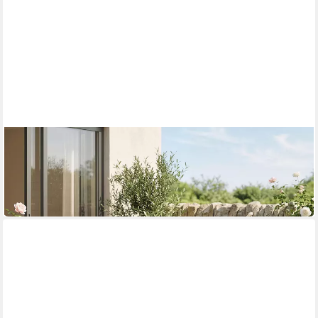
OUTSUNNY
Sitzgruppe mit 2 Gartensesseln, Couchtisch, Kissen
189,99 €
UVP
369,90 €
-49%
in 2-3 Werktagen bei dir