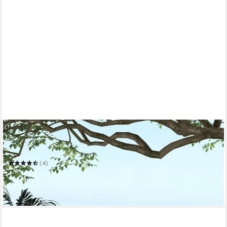
OUTSUNNY
Sitzgruppe Rattan Schaukelstuhl-Set, Gartenmöbel-Set mit 2
Stühlen, 1 Couchtisch
(4)
150,90 €
UVP
313,90 €
-52%
in 2-3 Werktagen bei dir