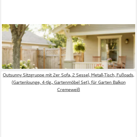
OUTSUNNY
Sitzgruppe mit Tisch, abnehmbar Sitz-& Rückenkissen,
atmungsaktiv Bezug
138,99 €
UVP
297,90 €
-53%
in 2-3 Werktagen bei dir
Outsunny Sitzgruppe mit 2er Sofa, 2 Sessel, Metall-Tisch, Fußpads,
(Gartenlounge, 4-tlg., Gartenmöbel Set), für Garten Balkon
Cremeweiß