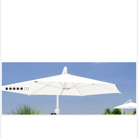
OUTSUNNY
Sitzgruppe Gartensofaset Gartenmöbel Alu+ Polyester +
Hartglas 4 x Sessel
(1)
486,99 €
UVP
924,90 €
-47%
in 2-3 Werktagen bei dir