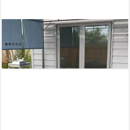
OUTSUNNY
Sitzgruppe 4-tlg. Gartenmöbel-Set mit Ecksofa, Doppelsofa,
Couchtisch
(3)
354,90 €
UVP
683,90 €
-48%
in 2-3 Werktagen bei dir