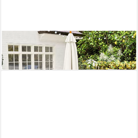
OUTSUNNY
Sitzgruppe inkl. 1 Esstisch mit Schirmloch, 2 Bänke
229,90 €
UVP
665,90 €
-65%
in 2-3 Werktagen bei dir