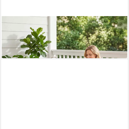
OUTSUNNY
Sitzgruppe Gartensessel mit Hocker Akazienholz Rattan-Sitz
bis 160 kg
173,99 €
UVP
348,90 €
-50%
in 2-3 Werktagen bei dir