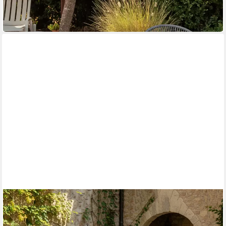
-52%
in 2-3 Werktagen bei dir
OUTSUNNY
Sitzgruppe für 4 Personen mit 2er Sofa Stuhl Beistelltisch
138,90 €
UVP
252,90 €