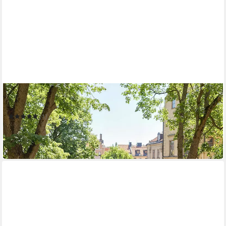
OUTSUNNY
Sitzgruppe 2er Sofa, 2 Sessel, Seilflecht, Wetterfest Outdoor
(1)
95,99 €
UVP
256,90 €
-63%
in 2-3 Werktagen bei dir