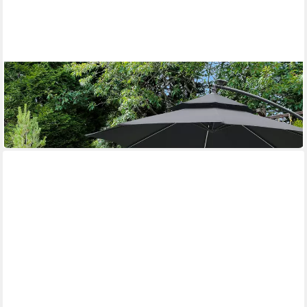
OUTSUNNY
Sitzgruppe Gartenmöbel-Set mit Beistelltisch, Sofa mit Kissen
530,99 €
UVP
1.124,90 €
-53%
in 2-3 Werktagen bei dir