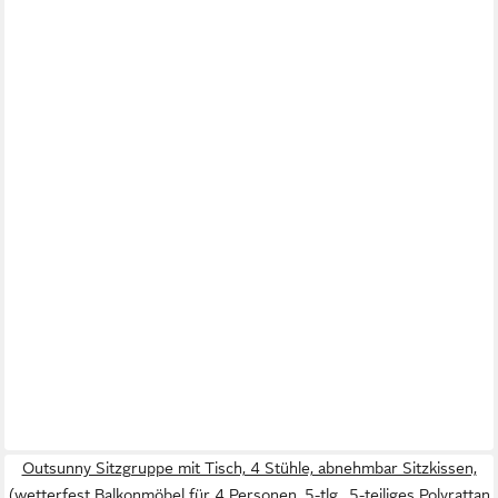
Outsunny Sitzgruppe mit Tisch, 4 Stühle, abnehmbar Sitzkissen,
(wetterfest Balkonmöbel für 4 Personen, 5-tlg., 5-teiliges Polyrattan