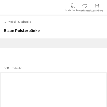
Mein Konto
Merkzettel
Warenkorb
…
Möbel
Sitzbänke
Blaue Polsterbänke
500 Produkte