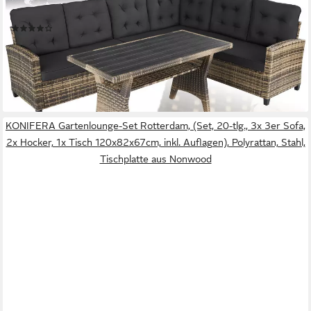
beständiges Polyrattan
(70)
499,99 €
UVP
899,00 €
-44%
lieferbar - in 2-3 Werktagen bei dir
KONIFERA Gartenlounge-Set Rotterdam, (Set, 20-tlg., 3x 3er Sofa,
2x Hocker, 1x Tisch 120x82x67cm, inkl. Auflagen), Polyrattan, Stahl,
Tischplatte aus Nonwood