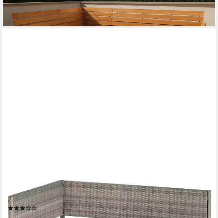
-35%
lieferbar in 2 Wochen
MERXX
Gartenbank Eckbank
(7)
169,35 €
UVP
591,90 €