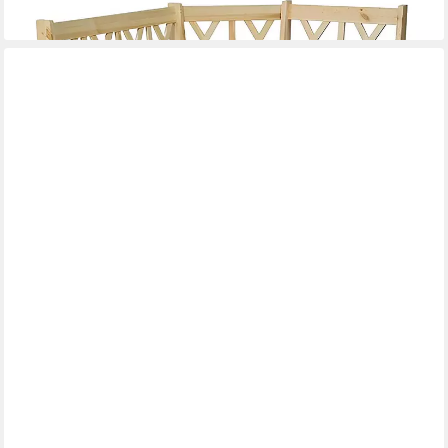
lieferbar in 9 Wochen
JVMOEBEL
Eckbank Massive Holzbank aus Echtholz für den Essbereich (1-
St), Made in Europa
885,00 €
UVP
1.200,00 €