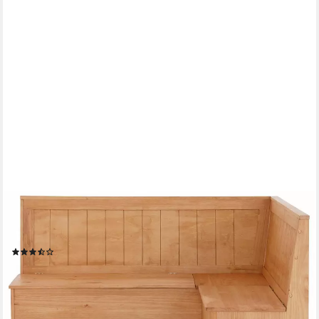
OTTO HOME
Eckbank Sara, aus massivem Kiefernholz, Paneel Rückenlehne,
zwei Breiten
(53)
ab 519,99 €
UVP
879,99 €
-41%