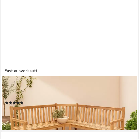
Fast ausverkauft
SAM®
Gartenbank Felize, Teakholz massiv, 6-Sitzer in naturfarben, tolle
Eckbank
(1)
728,27 €
UVP
999,00 €
-27%
lieferbar in 2 Wochen