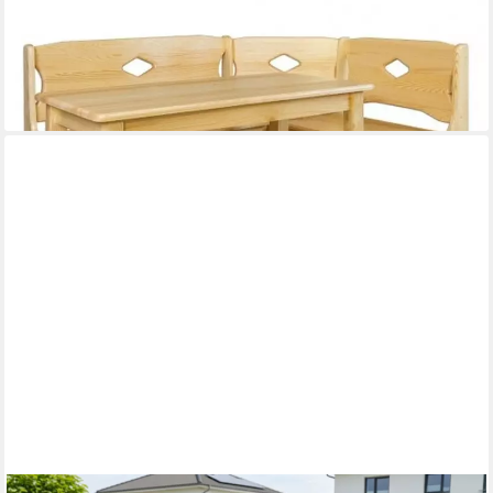
Eckbank Massive Holzbank im Landhausstil aus hochwertigem
Echtholz, Made in Europa
825,00 €
UVP
1.100,00 €
-25%
lieferbar in 8 Wochen