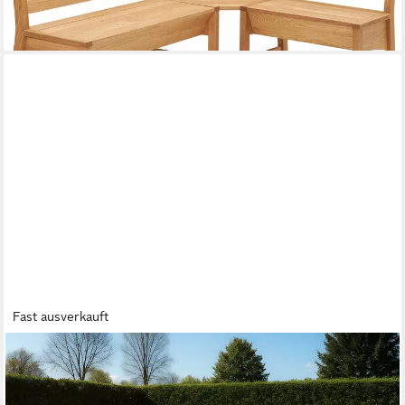
-10%
lieferbar in 5 Wochen
Fast ausverkauft
SAM®
Gartenbank Waterloo, Teakholz massiv, Eckbank, viel Platz
1.120,39 €
UVP
1.729,00 €