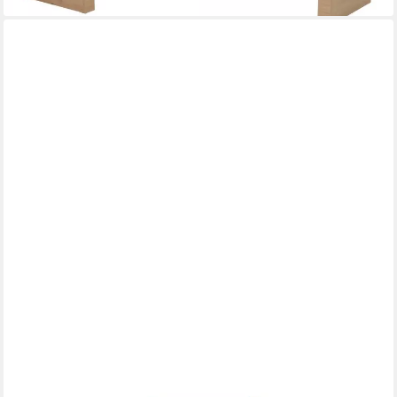
XLMOEBEL
Eckbank Massive Eckbank aus Echtholz für Essbereich und
Küche (1-St., Eckbank), Hergestellt in Europa
1.059,00 €
UVP
1.500,00 €
-29%