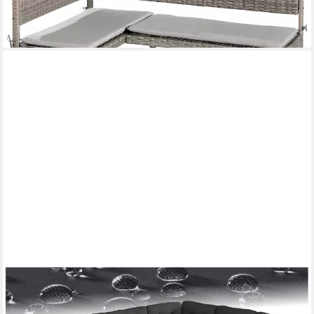
-71%
lieferbar - in 4-5 Werktagen bei dir
TECTAKE
Loungeset gemütliche rattan-gartenmöbel mit weichen polstern,
(polyrattan lounge Catania, 3-tlg., in Natur), wetterfestes UV-