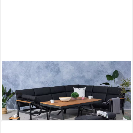
GARDISSIMO
Gartenlounge-Set Nara rechts / Gartenmöbelset / Nonwood /
Dining Lounge Set outdoor, (Set, 3-tlg., Alu, Ecklounge, Esstisch,
Bank, inkl. Auflagen), Liegefunktion
(1)
1.199,00 €
UVP
1.499,95 €
-20%
lieferbar - in 6-7 Werktagen bei dir