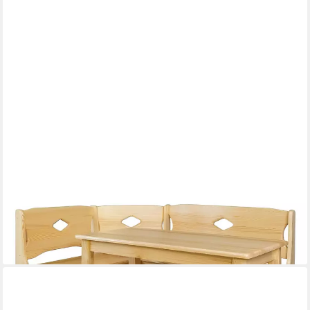
XLMOEBEL
Eckbank Massive Echtholz-Eckbank für gemütlichen Sitzkomfort
(1-St., Eckbank), Hergestellt in Europa
856,00 €
UVP
1.100,00 €
-22%
lieferbar in 9 Wochen