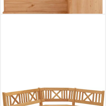
lieferbar - in 2-3 Werktagen bei dir
MASSIVLINE&MORE
Eckbank Königsee, Eckbank umstellbar, mit Truhe, ohne Kissen
1.209,99 €
UVP
1.348,00 €