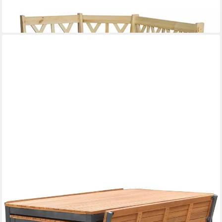
-26%
lieferbar in 8 Wochen
MERXX
Garten-Essgruppe Milos, (Set, 10-tlg., 4 Bänke (2x mit und 2x
ohne Rückenlehne), 2 Tische, 4 Sitzkissen), Set ist komplett