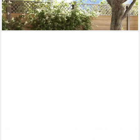
Eckbank Garten-140 cm Massivholz (1-St)
308,95 €
UVP
471,95 €
-35%
lieferbar - in 4-5 Werktagen bei dir
JVMOEBEL