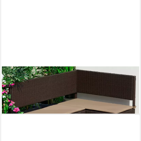
MERXX
Eckbank Rattan
(41)
164,14 €
UVP
591,90 €
-72%
lieferbar - in 4-5 Werktagen bei dir