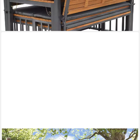
ineinander verstaubar, geeignet für 12 Personen
(12)
1.265,90 €
leider ausverkauft
FURNICATO