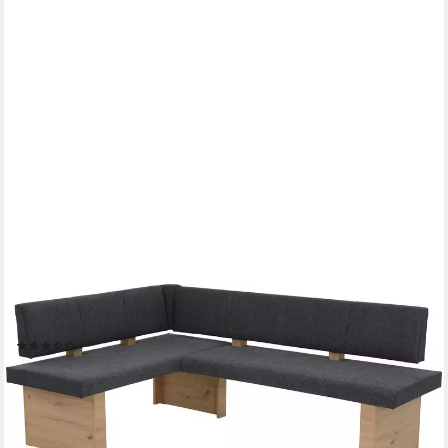
HELA
Eckbank LINN, Beidseitig montierbar
(13)
412,11 €
UVP
754,99 €
-45%
lieferbar in 3 Wochen