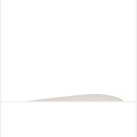
HOUSE NORDIC
Bank Frøya Sitzbank sandfarben.
ab 169,95 €
UVP
219,95 €
-23%
lieferbar in 3 Wochen