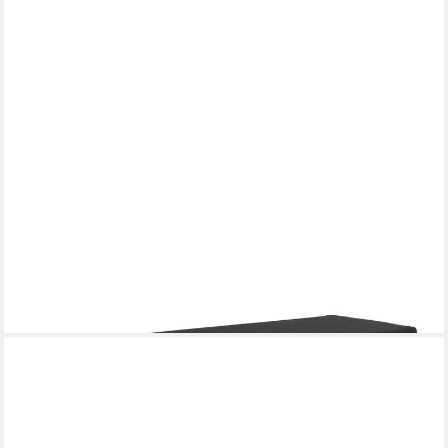
HOUSE NORDIC
Schuhbank in Schwarz, Melamin - 100x48,5x36cm (BxHxT)
ab 102,95 €
lieferbar - in 6-8 Werktagen bei dir