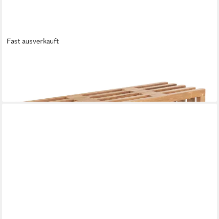
Fast ausverkauft
HOUSE NORDIC
Sitzbank Benidorm, in Braun, Teak - 90x49x30cm (BxHxT)
152,95 €
lieferbar - in 5-6 Werktagen bei dir