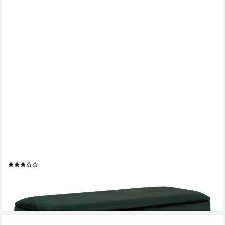
HOUSE NORDIC
Bank Watford Sitzbank mit Aufbewahrung grüner Velour, s (1-St)
(1)
ab 131,95 €
lieferbar - in 6-8 Werktagen bei dir