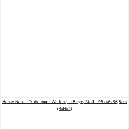
House Nordic Truhenbank Watford, in Beige, Stoff - 95x46x36,5cm
(BxHxT)