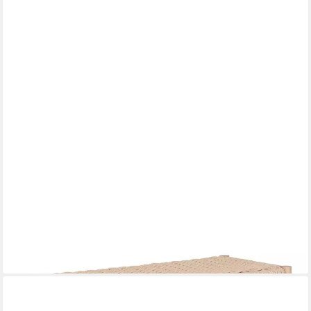
HOUSE NORDIC
Sitzbank in Beige, Massivholz - 80x45x35cm (BxHxT)
ab 105,95 €
lieferbar - in 6-8 Werktagen bei dir