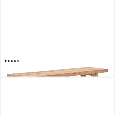
HOUSE NORDIC
Sitzbank Barcelona, in Natur, Teak - 90x45x25cm (BxHxT)
(4)
126,95 €
lieferbar - in 5-6 Werktagen bei dir