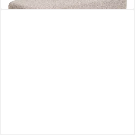
lieferbar in 3 Wochen
HOUSE NORDIC
Truhenbank in Schwarz, Stoff - 95x46x36,5cm (BxHxT)
ab 147,95 €
lieferbar - in 6-8 Werktagen bei dir