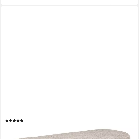
HOUSE NORDIC
Bank Embla Sitzbank sandfarben.
(1)
ab 138,95 €
UVP
179,95 €
-23%