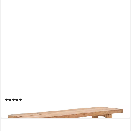
HOUSE NORDIC
Sitzbank in Natur, Teak - 90x45x25cm (BxHxT)
(1)
126,95 €
lieferbar - in 6-8 Werktagen bei dir