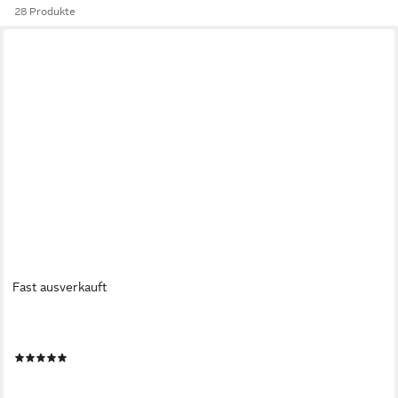
28 Produkte
Fast ausverkauft
HOUSE NORDIC
Sitzbank Skiby, in Schwarz, Velour - 100x44x35cm (BxHxT)
(1)
65,95 €
lieferbar - in 5-6 Werktagen bei dir