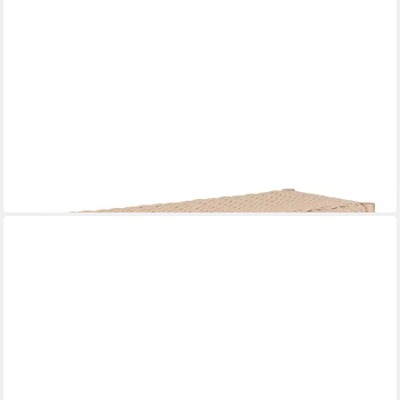
HOUSE NORDIC
Sitzbank Abano, in Beige, Massivholz - 80x45x35cm (BxHxT)
105,95 €
lieferbar - in 5-6 Werktagen bei dir