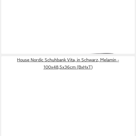
HOUSE NORDIC
Schuhbank Padova, in Grau, Stoff - 34x50x100cm (BxHxT)
88,95 €
lieferbar in 5 Wochen
House Nordic Schuhbank Vita, in Schwarz, Melamin -
100x48,5x36cm (BxHxT)