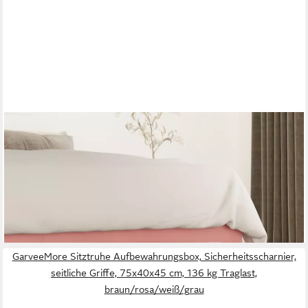
FURNICATO
Sitzbank aus Samt in Rosa 70 x 30 x 30 cm (1-St), Gepolsterte
Sitzbank mit Schaumstofffüllung als bequeme Bettbank
48,95 €
UVP
70,95 €
-31%
lieferbar - in 4-5 Werktagen bei dir
+1
GarveeMore Sitztruhe Aufbewahrungsbox, Sicherheitsscharnier,
seitliche Griffe, 75x40x45 cm, 136 kg Traglast,
braun/rosa/weiß/grau