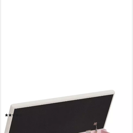
GARVEEMORE
Sitztruhe Schuhbank, Aufbewahrungsbank, 100cm Holz
Aufbewahrungstrunk
(1)
89,99 €
UVP
149,98 €
-40%