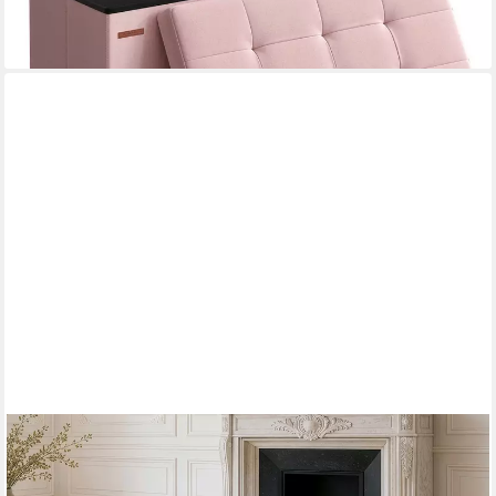
lieferbar - in 4-5 Werktagen bei dir
+3
RIESS-AMBIENTE
Polsterbank ÉLAN 80cm rosa - Samt, Sitzbank, mit Stauraum,
faltbar, abgerundet (Einzelartikel, 1-St), Eleganter Sitz mit