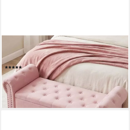
TLGREEN
Bettbank Doppelter Hocker mit Stauraum, (Samt,Eleganz und
Komfort mit Stauraum), Multifunktionsbank für
Wohnzimmer,Schlafzimmer
(5)
107,99 €
UVP
159,99 €
nur bis Dienstag
-33%
lieferbar - in 5-6 Werktagen bei dir
+1