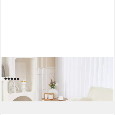
HOMCOM
Sitzbank Polsterbank mit Stauraum (Aufbewahrungsbank, 1-St.,
Truhenbank), Rosa 81 x 40 x 41 cm
(6)
67,99 €
UVP
171,90 €
-60%
lieferbar - in 2-3 Werktagen bei dir