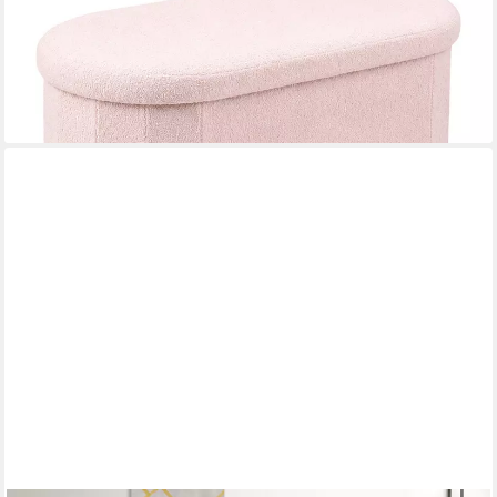
Sitztruhe Sitzbank aus Teddystoff, Rosa
22,99 €
UVP
39,99 €
-43%
lieferbar - in 2-3 Werktagen bei dir
+3