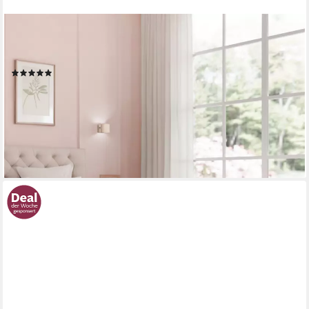
SONGMICS
Sitzbank mit Stauraum, klappbare Fußbank, Bettbank,
Aufbewahrungsbox, bis 300 kg belastbar, 38 x 110 x 38 cm
(7)
40,99 €
UVP
59,99 €
-32%
lieferbar - in 4-5 Werktagen bei dir