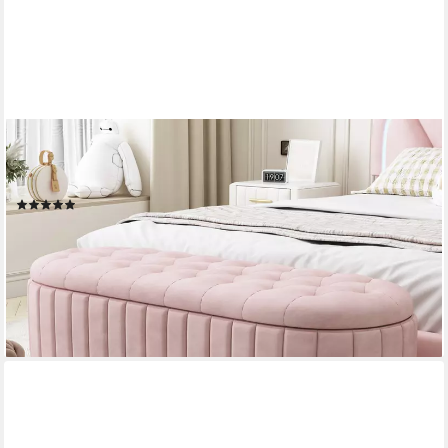
FLIEKS
Polsterbank, Stauraum Polsterhocker Fußbank Sofabank
120x40x43cm Samtstoff
(12)
143,99 €
UVP
249,99 €
-42%
lieferbar - in 5-6 Werktagen bei dir