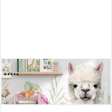
VICCO
Sitzbank Luigi, Rosa, 107.2 x 88.6 cm ohne Faltboxen (1-St)
(10)
89,90 €
UVP
115,90 €
-22%
lieferbar - in 3-4 Werktagen bei dir