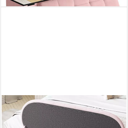
ODIKALO
Sitzbank 120×40 Aufbewahrungshocker Polsterbank Bettbank
Beige Rosa (Stauraum-Schlafkoffer und Fußbank gepolsterte
Fußbank mit Stauraum Sofabank Bank Samtstoff)
179,00 €
UVP
269,00 €