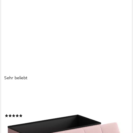
Sehr beliebt
SONGMICS
Sitzbank Sitzhocker mit Stauraum, klappbare, für Wohnzimmer
Schlafzimmer Flur, 38 x 76 x 38 cm Fußbank,
Aufbewahrungsbox, bis 300 kg belastbar
(365)
ab 31,99 €
UVP
45,19 €
-29%