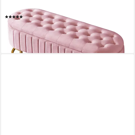
Fußbank, gepolsterte Fußbank mit Stauraum, Sofabank Bank,120
x 40 cm)
(2)
215,99 €
UVP
269,99 €
-20%
lieferbar - in 8-10 Werktagen bei dir