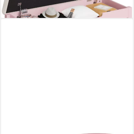
lieferbar - in 4-5 Werktagen bei dir
FURNICATO
Sitztruhe Sitzbank mit Stauraum, Polsterbank, 81x40x41 cm,
Altrosa (1-St)