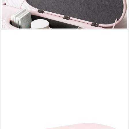
-33%
lieferbar - in 5-6 Werktagen bei dir
RELAXDAYS