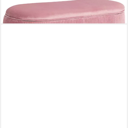
107,95 €
UVP
161,95 €
-33%
lieferbar - in 3-4 Werktagen bei dir
MODFU
Polsterbank Bettbank Sitzbank (Stauraum-Schlafkoffer und