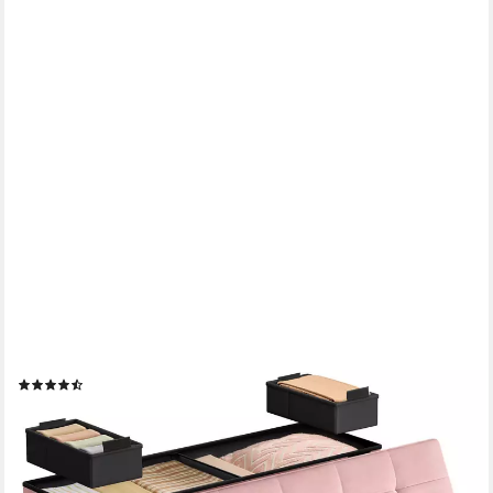
SONGMICS
Sitzbank mit Stauraum, faltbar, 38 x 110 x 40 cm, Flur
Wohnzimmer Schlafzimmer, mit Deckel, Fußhocker 112 L, Samt,
bis 300 kg belastbar, pastellrosa
(25)
48,99 €
UVP
69,99 €
-30%
lieferbar - in 4-5 Werktagen bei dir