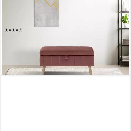
OTTO HOME
Truhenbank AMIRA Sitzbank mit Stauraum, Maße B/T/H:
81/36/43 cm, mit Staufach, in 3 Bezugsqualitäten mit feiner
Steppung
(20)
149,28 €
UVP
229,99 €
-35%
lieferbar in 6 Wochen
+3