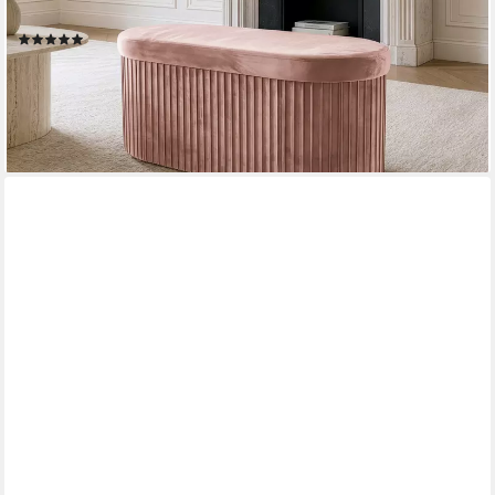
Steppung - ideal für stilvolle & moderne Wohnräume
(1)
34,95 €
UVP
49,95 €
-30%
lieferbar - in 4-5 Werktagen bei dir