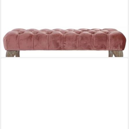
WOHNANDO
Sitzbank Polsterbank "Ivy" Samt Bezug, Knopfhebung, Sitzhocker
Schlafzimmer, 100x40x42 cm, Flur, Schminkbank, edles pink
249,90 €
UVP
399,00 €
-37%
lieferbar - in 2-3 Werktagen bei dir