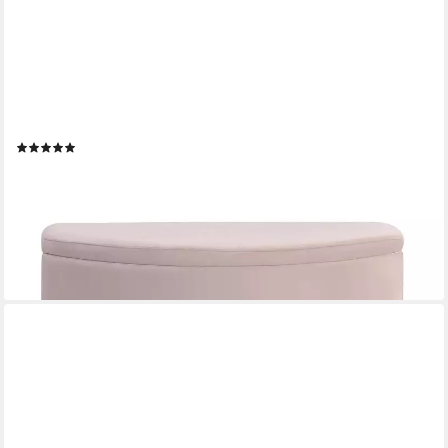
FLIEKS
Polsterbank, Samt Polsterhocker mit Stauraum und Metallbeinen
90x40x42cm
(2)
109,99 €
UVP
209,99 €
-48%
lieferbar - in 5-6 Werktagen bei dir