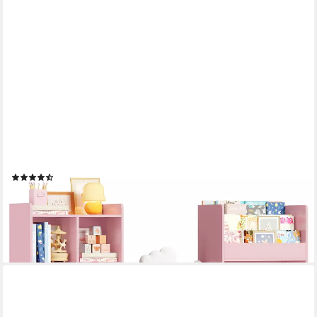
HOMFA
Sitzbank Kinderregal mit 3 Schubladen auf Räder 183x94x29,8
cm, Spielzeugregal mit 7 offenen Fächern Spielzeugtruhe weiß
(11)
185,99 €
UVP
219,99 €
-15%
lieferbar - in 8-10 Werktagen bei dir