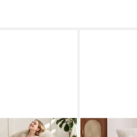
LVHOM
y Sofa Gaming Sitzsack mit Hocker,
Sitzsack 108x108x52cm Ch