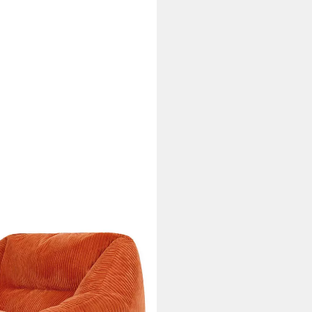
 Cord Flauschig „Natalia" mit
sack-Sessel, 1 x Fußhocker),
many, für Erwachsene & Kinder,