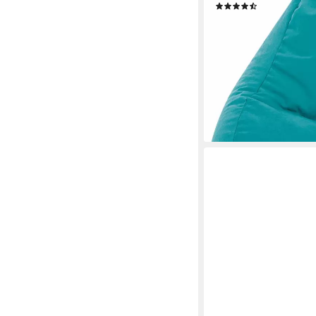
(305)
36,63 €
lieferbar - in 2-3 Werktag
+6