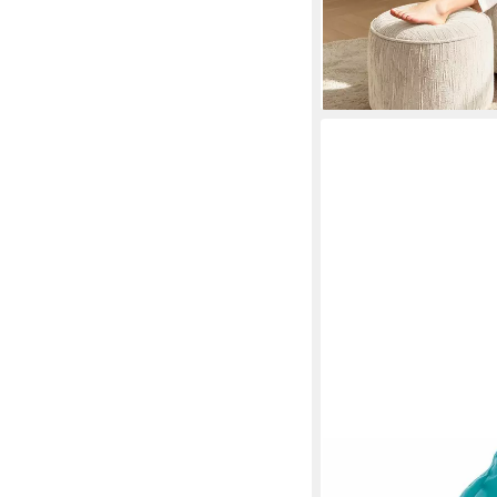
-69%
lieferbar - in 4-5 Werktag
SITTING POINT
Sitzsack EASY L