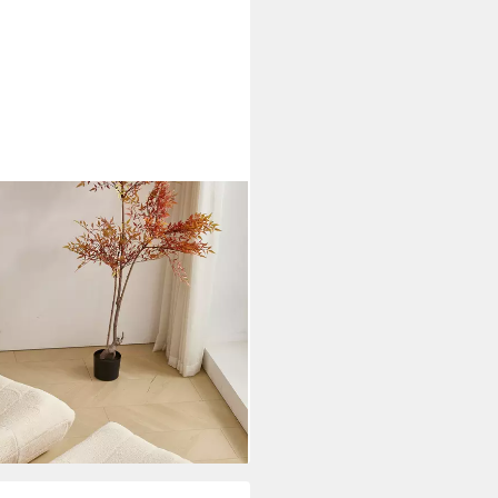
ußhocker, Wohnzimmer, modernes
l Lehnsessel mit
stoffpolsterung, 2 St.,
Verpackung), Relaxsessel
i dir