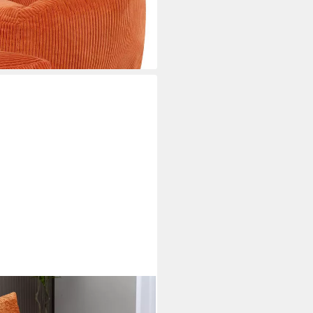
i dir
enille Premium Sofa mit 3