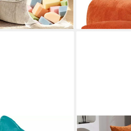
-36%
lieferbar - in 3-4 Werktagen be
en bei dir
+3
LVHOM
Sitzsack 108x108x52cm Ch