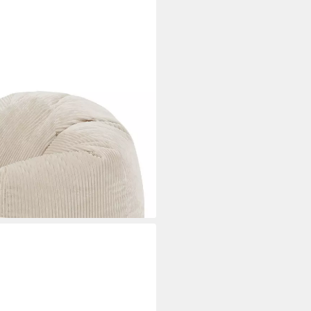
Cord „Kingston“ mit Hocker
 x Fußhocker), 85x50cm, Made in
& Kinder
i dir