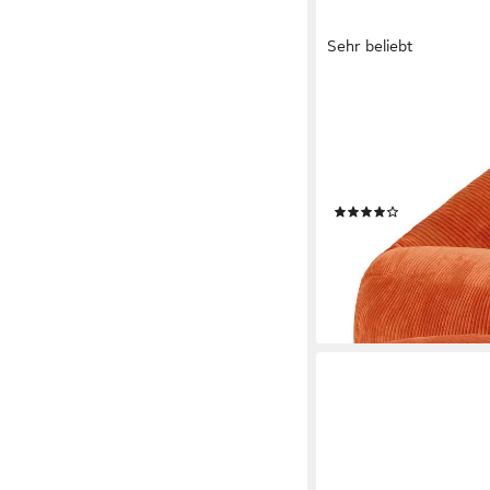
Sehr beliebt
ICON
Sitzsack Riesen Sessel
Hocker (Spar-Set, 1 x 
Sitzsack XXL, Made in
für Wohnzimmer
(74)
127,49 €
UVP
199,99 €
-36%
lieferbar - in 3-4 Werktag
+3