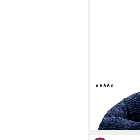
ICON
Sitzsack Sitzsack Erw
„Kingston“, 85x50cm,
Kinder, mit Füllung
(49)
79,99 €
UVP
89,99 €
-11%
lieferbar - in 3-4 Werktag
+4