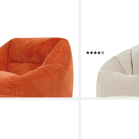
ICON
 aus Cord Flauschig „Natalia" mit
Sitzsack Erwachsene aus 
Sitzsack-Sessel, 1 x Fußhocker),
(Spar-Set, 1 x Sitzsack, 1
 Germany, für Erwachsene & Kinder,
Germany, für Erwachsene 
(16)
99,99 €
UVP
129,99 €
-23%
lieferbar - in 3-4 Werktagen be
en bei dir
+3