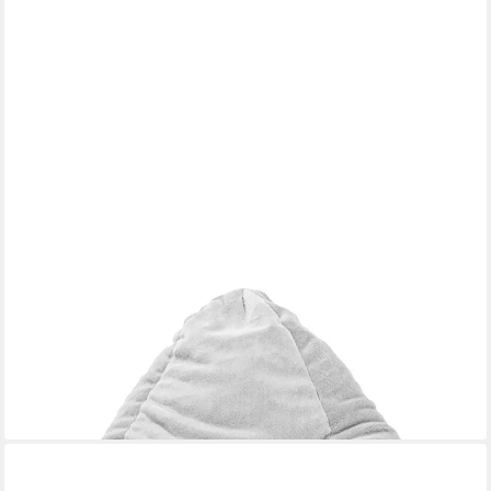
MAGMA HEIMTEX
Sitzsack Beanbag SOFTY XL (1 St)
87,90 €
lieferbar - in 6-8 Werktagen bei dir