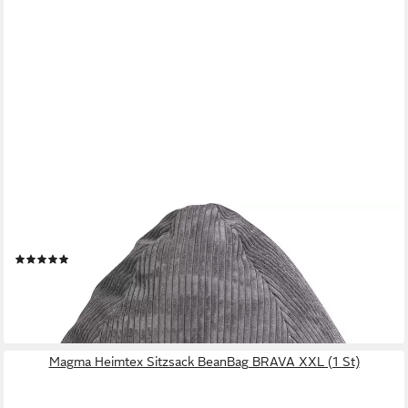
MAGMA HEIMTEX
Sitzsack BeanBag SHARA XL (1 St)
(2)
80,75 €
lieferbar - in 6-8 Werktagen bei dir
Magma Heimtex Sitzsack BeanBag BRAVA XXL (1 St)