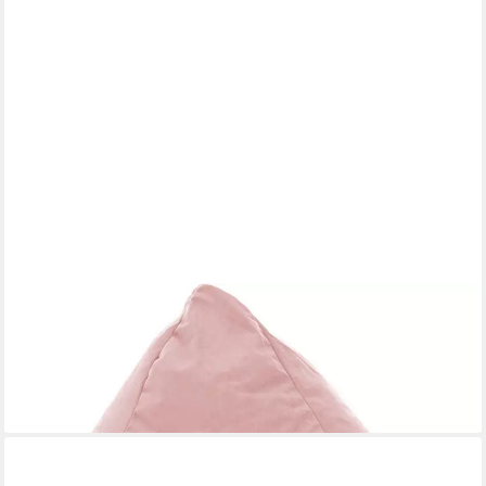
MAGMA HEIMTEX
Sitzsack BeanBag EASY L (1 St)
ab 39,35 €
lieferbar - in 6-8 Werktagen bei dir