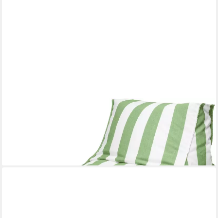
MAGMA HEIMTEX
Sitzsack SANTORIN Rock (1 St)
135,99 €
lieferbar - in 6-8 Werktagen bei dir