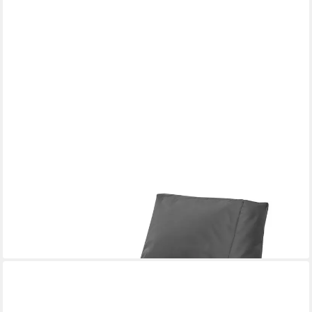
MAGMA HEIMTEX
Sitzsack (Set)
106,20 €
lieferbar - in 4-5 Werktagen bei dir