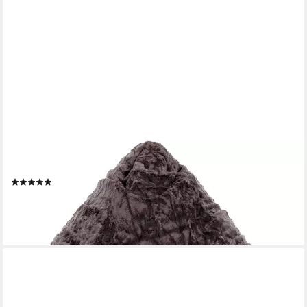
MAGMA HEIMTEX
Sitzsack BeanBag FLUFFY L (1 St)
(1)
43,43 €
lieferbar - in 6-8 Werktagen bei dir