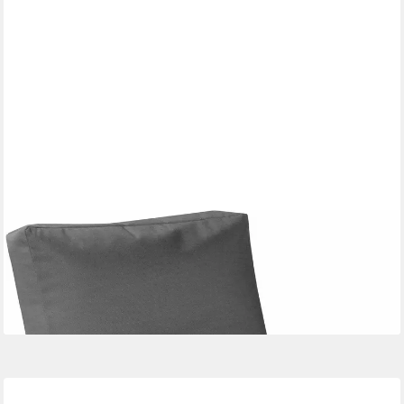
SITTING POINT
Sitzsack Sitzsack und Sitzliege Twist OUTSIDE, outdoorfähig
ab 143,91 €
lieferbar - in 4-5 Werktagen bei dir