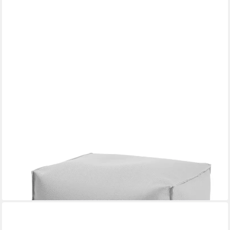
MAGMA HEIMTEX
Sitzsack (Set)
54,91 €
lieferbar - in 4-5 Werktagen bei dir