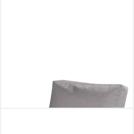
MAGMA HEIMTEX
Sitzsack (Set)
142,11 €
lieferbar - in 4-5 Werktagen bei dir