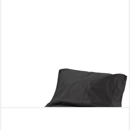
MAGMA HEIMTEX
Sitzsack Rock Schutzhülle (1 St)
41,80 €
UVP
59,95 €
-30%
lieferbar - in 6-8 Werktagen bei dir