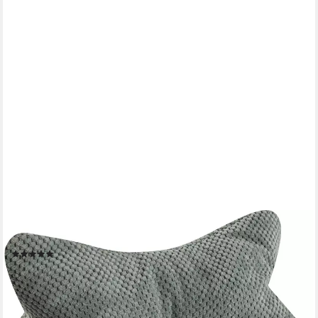
MAGMA HEIMTEX
Sitzsack (Set)
(4)
20,95 €
lieferbar - in 3-4 Werktagen bei dir