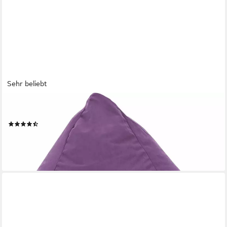
Sehr beliebt
SITTING POINT
Sitzsack EASY L
(305)
ab 28,99 €
lieferbar - in 4-5 Werktagen bei dir
+6