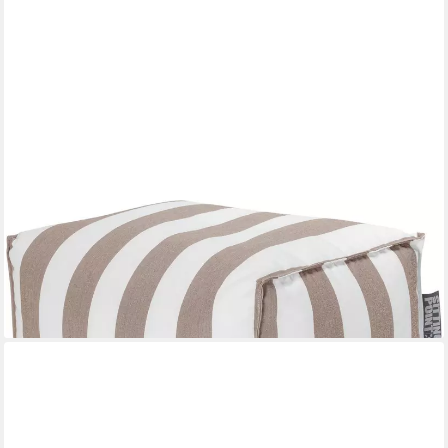
MAGMA HEIMTEX
Sitzsack SANTORIN Roll (1 St)
65,44 €
lieferbar - in 5-6 Werktagen bei dir