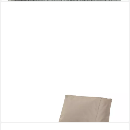
MAGMA HEIMTEX
Sitzsack (Set)
92,26 €
lieferbar - in 4-5 Werktagen bei dir