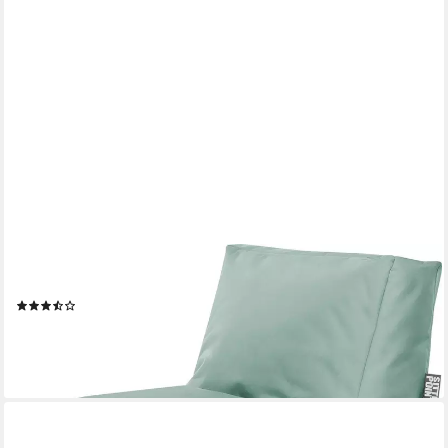
MAGMA HEIMTEX
Sitzsack Twist SCUBA (1 St)
(3)
98,71 €
lieferbar - in 6-8 Werktagen bei dir