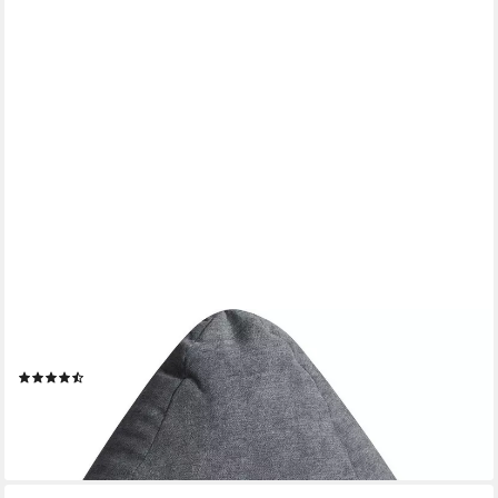
SITTING POINT
Sitzsack Sitzsack ALFA XL
(24)
ab 58,85 €
lieferbar - in 4-5 Werktagen bei dir
+2