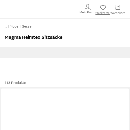
Mein Konto
Merkzettel
Warenkorb
…
Möbel
Sessel
Magma Heimtex Sitzsäcke
113 Produkte