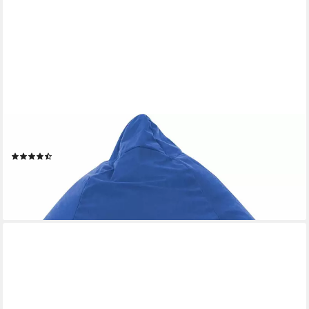
MAGMA HEIMTEX
Sitzsack EASY XL
(385)
49,90 €
lieferbar - in 2-3 Werktagen bei dir
+6