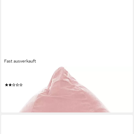
Fast ausverkauft
MAGMA HEIMTEX
Sitzsack BeanBag EASY XL (1 St)
(2)
50,94 €
lieferbar - in 6-8 Werktagen bei dir