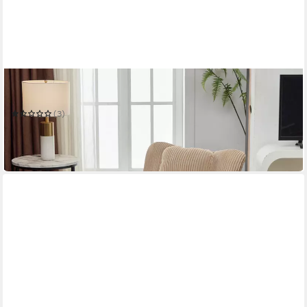
MERAX
Schaukelsessel Schwingsessel aus Cord-Sessel in Braun
(3)
139,99 €
UVP
289,99 €
-52%
in 6-7 Werktagen bei dir