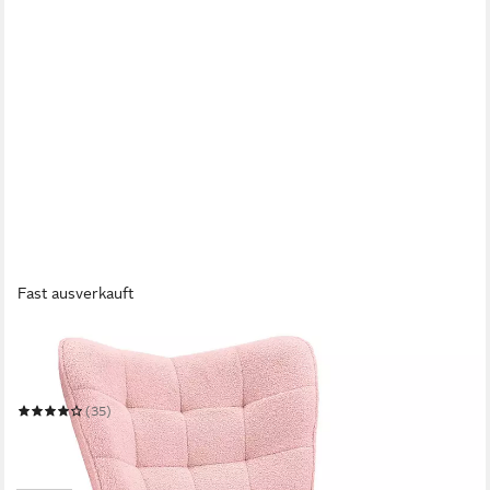
Fast ausverkauft
SEEZSSA
Schaukelstuhl Schaukelstuhl Stillsessel Relaxsessel
Schaukelsessel
(35)
102,50 €
UVP
289,99 €
-65%
lieferbar in 6 Wochen