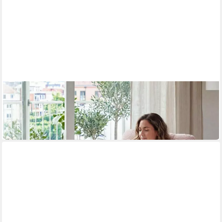
LUXUSKOLLEKTION
Schaukelsessel Schaukelstuhl Papasan Stahlrahmen 160kg
pink Rosa
257,95 €
lieferbar in 4 Wochen