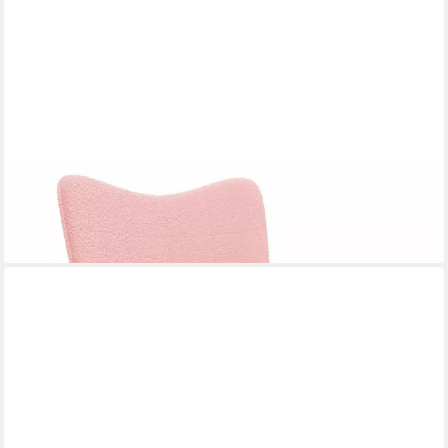
VIDAXL
Sessel Schaukelstuhl Rosa Sherpa-Stoff
ab 131,06 €
in 5-6 Werktagen bei dir