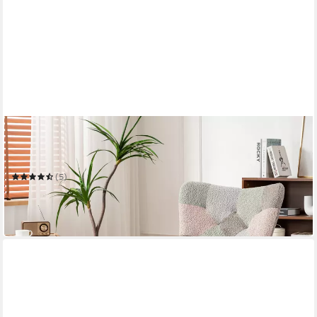
STILVORA
Schaukelstuhl Schaukelsessel mit fußstütze,Loungesessel
Relaxsessel wohnzimmer
(5)
195,99 €
UVP
259,99 €
-25%
in 6-7 Werktagen bei dir