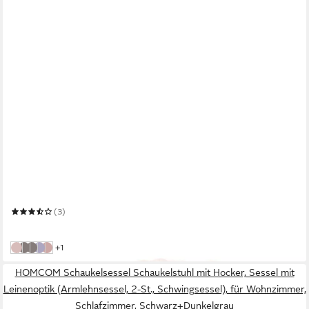
ICON
Sitzsack Flauschig aus Kunstfell für Kinder, mit Füllung
(3)
79,99 €
in 4-5 Werktagen bei dir
weitere Farben:
+1
hellrosa
dunkelgrau
hellgrau
mehrfarbig
rosa
HOMCOM Schaukelsessel Schaukelstuhl mit Hocker, Sessel mit
Leinenoptik (Armlehnsessel, 2-St., Schwingsessel), für Wohnzimmer,
Schlafzimmer, Schwarz+Dunkelgrau