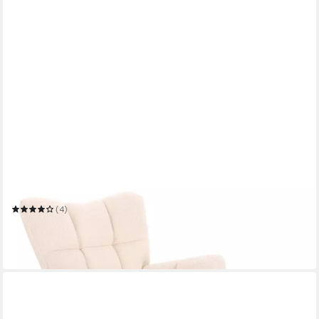
HOME DELUXE
Schaukelstuhl NARA inkl. Hocker - Bouclé 68 x 95 x 88 cm
(4)
139,00 €
UVP
279,00 €
-50%
in 6-7 Werktagen bei dir