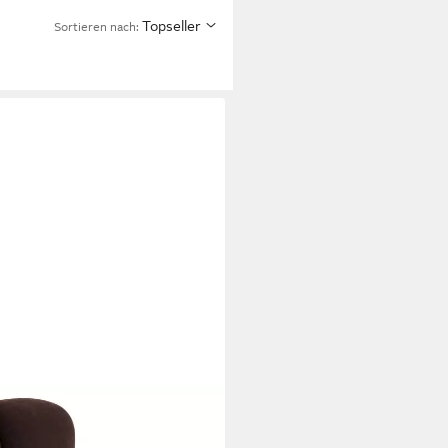
Topseller
Sortieren nach:
achgewebe