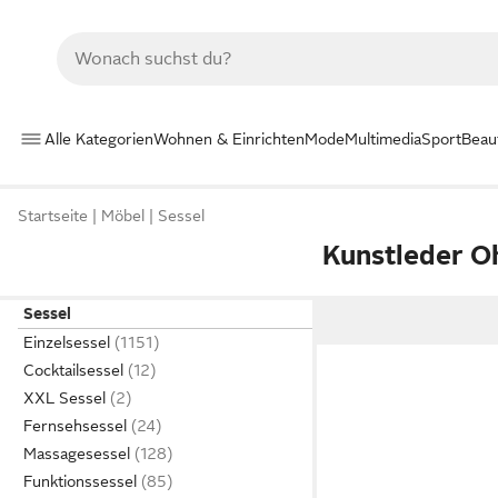
Alle Kategorien
Wohnen & Einrichten
Mode
Multimedia
Sport
Beau
Startseite
Möbel
Sessel
Kunstleder O
Sessel
Einzelsessel
Cocktailsessel
XXL Sessel
Fernsehsessel
Massagesessel
Funktionssessel