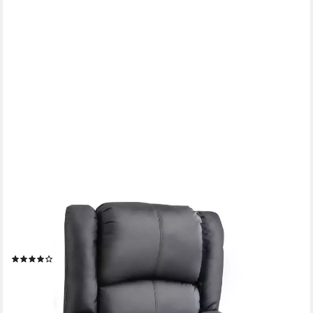
COMHOMA
Massagesessel Relaxsessel Fernsehsessel Aufstehhilfe für
ältere Menschen, mit Relaxfunktion
(16)
369,99 €
UVP
599,99 €
-38%
lieferbar - in 3-4 Werktagen bei dir