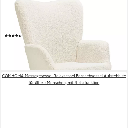
TECTAKE
Relaxsessel Gepolsterter Armlehnsessel mit ergonomischer
Rückenlehne, Stahlbeine (Ohrensessel Hygge, in Bouclé
creme/schwarz), Belastbarkeit 150 kg, bodenschonende
Kunststoffkappen, Maße
(73)
ab 109,99 €
UVP
174,00 €
-37%
lieferbar - in 2-3 Werktagen bei dir
COMHOMA Massagesessel Relaxsessel Fernsehsessel Aufstehhilfe
für ältere Menschen, mit Relaxfunktion