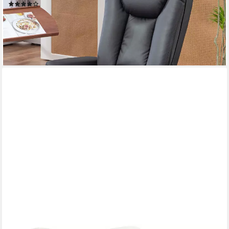
(11)
304,90 €
UVP
443,90 €
-31%
lieferbar - in 2-3 Werktagen bei dir