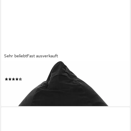
Sehr beliebt
Fast ausverkauft
MAGMA HEIMTEX
Sitzsack EASY XL
(385)
ab 50,13 €
lieferbar - in 2-3 Werktagen bei dir
+6