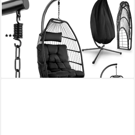
TECTAKE
Hängesessel Schwebesessel mit extra dickem Sitz- und
Kopfkissen, bis 160 kg (Hängestuhl Ariane mit Gestell für Indoor
und Outdoor, in Schwarz), Inkl. Schutzhülle und für Indoor sowie
Outdoor geeignet
(285)
99,99 €
129,99 €
nur bis Dienstag
-23%
lieferbar - in 2-3 Werktagen bei dir