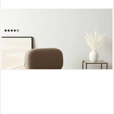
HOME AFFAIRE
Loungesessel LIORAN Designsessel mit filigranem Holzgestell,
Designklassiker, modern und zeitlos
(4)
149,99 €
UVP
299,99 €
-50%
lieferbar - am nächsten Werktag bei dir