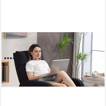
HOMCOM
Relaxsessel Liegesessel mit Leinenoptik und Taschenfederkern,
Ruhesessel (TV-Sessel, 1-St., Fernsehsessel mit Liegefunktion),
bis 150 kg belastbar für Wohnzimmer, Schwarz
(6)
156,90 €
UVP
308,90 €
-49%
lieferbar - in 2-3 Werktagen bei dir