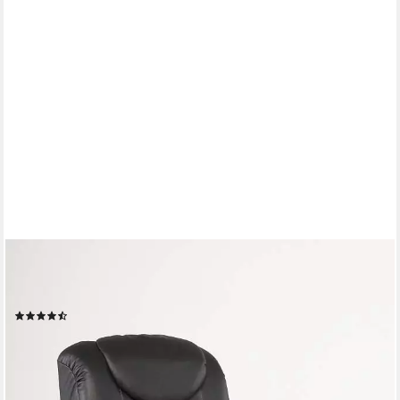
SIT&MORE
TV-Sessel Bastian, wahlweise manuell verstellbar oder mit Motor
und Aufstehhilfe
(91)
ab 569,99 €
UVP
879,00 €
-35%