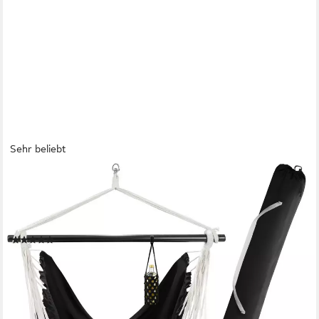
Sehr beliebt
TECTAKE
Hängesessel Hängeschaukel, Belastbarkeit 150 kg, ca. 100 x 150
x 150 cm (Hängestuhl Malika, in Schwarz), dicke Kissen, mit
Bücherfach & Flaschenhalterung, inkl. Tragetasche
(25)
32,99 €
UVP
49,00 €
-33%
lieferbar - in 2-3 Werktagen bei dir