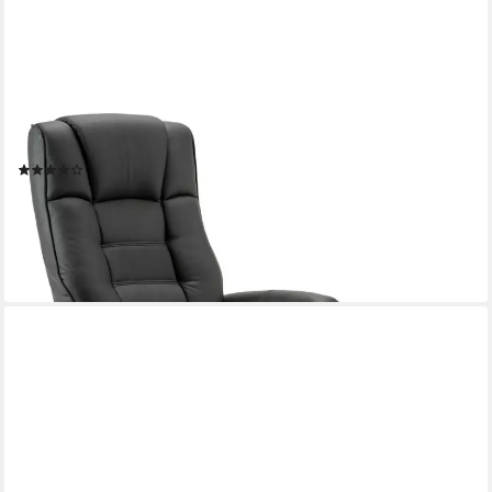
MCOMBO
TV-Sessel M Relaxsessel mit Hocker Fernsehsessel 9019 (M
Relaxsessel mit Hocker), mit Relaxfunktion
(68)
229,99 €
UVP
249,99 €
-8%
lieferbar - in 3-4 Werktagen bei dir
+3