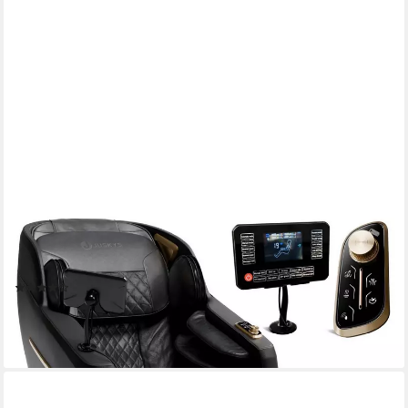
JUSKYS
Massagesessel Naxos, Ganzkörpermassage, 5 Programme,
Wärmefunktion, Airbag-Massage
(5)
699,99 €
999,99 €
-30%
lieferbar - in 4-5 Werktagen bei dir