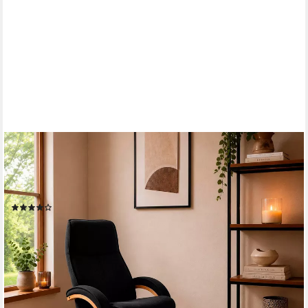
OTTO HOME
Relaxsessel mit Hocker PARIS Microfaser - OTTO. Verlässliche
Qualität. (Set, 2-St., bestehend aus Sessel und Hocker),
Relaxfunktion, Dreh- und Kippfunktion, Unser Dauertiefpreis
(535)
199,99 €
UVP
499,99 €
-60%
lieferbar - in 2-3 Werktagen bei dir