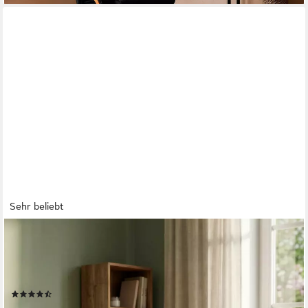
Sehr beliebt
HOME AFFAIRE
Ohrensessel ZILLER, TV-Sessel, frei im Raum stellbar, in Cord
und Samtvelours, Holzfüsse mit dekorativen Metallhülsen,
Traumhafter Relaxsessel
(58)
199,99 €
UVP
399,99 €