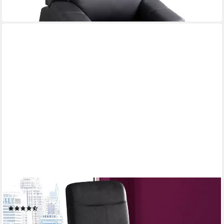
SIT&MORE
TV-Sessel Charlie (Set), wahlweise mit Motor und Aufstehhilfe
(96)
ab 999,99 €
UVP
1.659,00 €