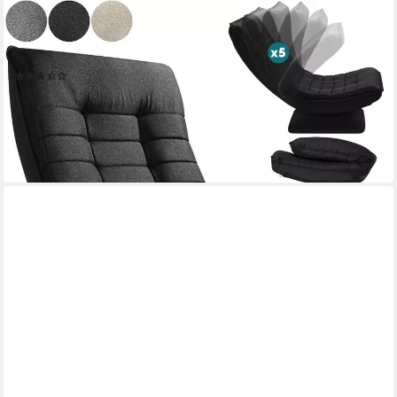
CASARIA
Relaxsessel Aberdeen, verstellbare Lehne Drehbar Klappbar
150kg Belastbarkeit 60x105x87cm
(137)
99,95 €
134,95 €
-26%
lieferbar - in 3-4 Werktagen bei dir