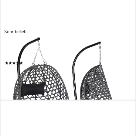
Sehr beliebt
WOLTU
Hängesessel (1-St), mit Kissen und Kopfstütze, bis 150kg
belastbar
(20)
109,19 €
UVP
195,99 €
-44%
lieferbar - in 3-4 Werktagen bei dir