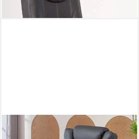
lieferbar in 5 Wochen
+2
HOMCOM
Relaxsessel Modernes Sessel mit Fußstütze (Liegesessel, 1-St.,
TV-Sessel), für Wohnzimmer, Schlafzimmer, Schwarz