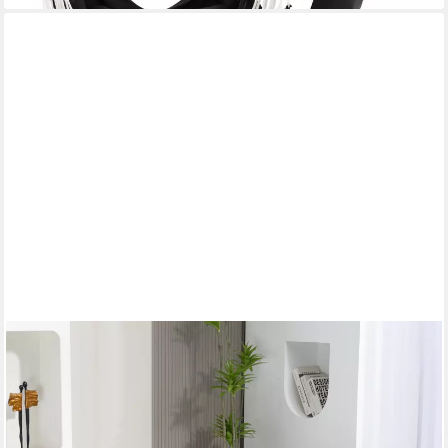
STILVORA
Relaxsessel Indoor & Outdoor Sitzsack bean bag sofa mit hohen
Rücken,Lazy Sofa (Lazy Sofa mit hohem Rücken und 3 Kissen –
Ergonomischer Sitzsack für Erwachsene & Kinder, Chenille-Stoff,
für Wohnzimmer, Büro & Schlafzimmer, Komfortabler Lounger,