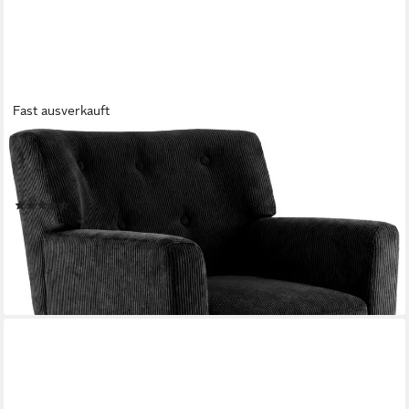
Fast ausverkauft
CLP
Loungesessel Kioni (1er), Cordbezug, Kautschukholz, bis 150 kg
belastbar
(17)
169,90 €
UVP
192,90 €
-12%
lieferbar - in 3-4 Werktagen bei dir
+2