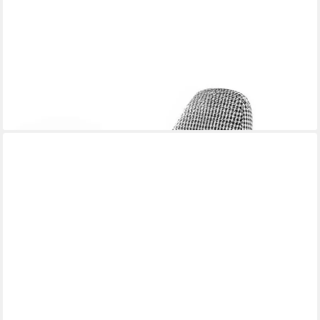
JVMOEBEL
Sessel Eleganter Lounge Sessel in Schwarz/Weiß mit
Luxuspolsterung (1-St., Nur Sessel), Made in Europa
1.169,00 €
UVP
1.600,00 €
-27%
lieferbar in 12 Wochen