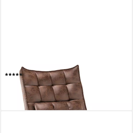
MCOMBO
Relaxsessel MCombo Relaxsessel Lesesessel Loungesessel
4778/79, mit Relaxfunktion
(14)
ab 174,99 €
UVP
189,99 €
-8%
lieferbar - in 3-4 Werktagen bei dir