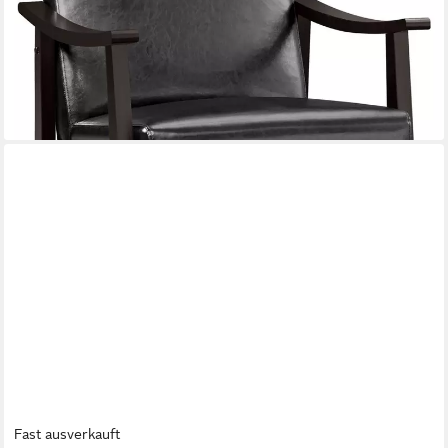
99,99 €
UVP
189,99 €
-47%
lieferbar - in 3-4 Werktagen bei dir
Fast ausverkauft