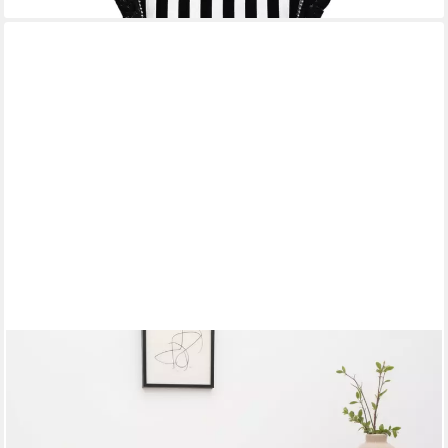
LEGER HOME BY LENA GERCKE
Sessel Amara, Schlafsessel ausklappbar, Bettsessel, mit
Rasterung
599,99 €
UVP
1.049,99 €
-43%