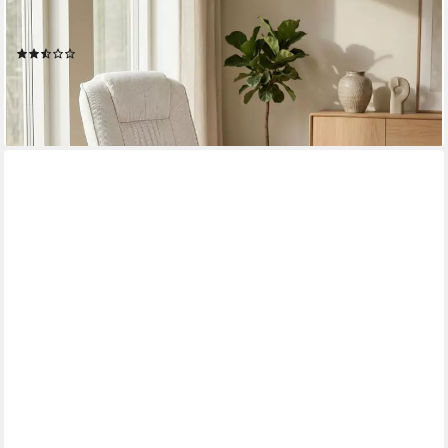
Relaxsessel CHARLY, Fernsehsessel mit Hocker, TV-Sessel
neigungsverstellbar Kord weiß
(2)
169,95 €
lieferbar - in 3-4 Werktagen bei dir