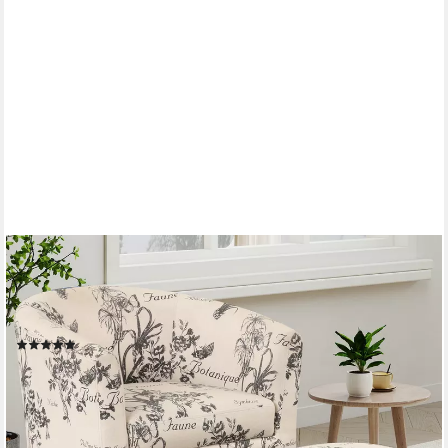
CANMOV
Relaxsessel Akzentstuhl mit Hocker für Schlafzimmer,
Wohnzimmer, Blumenmuster (1-St), Sessel mit hoher Federkraft
und stabiler Rückenlehne
(1)
ab 149,99 €
UVP
499,99 €
-70%
lieferbar - in 2-3 Werktagen bei dir