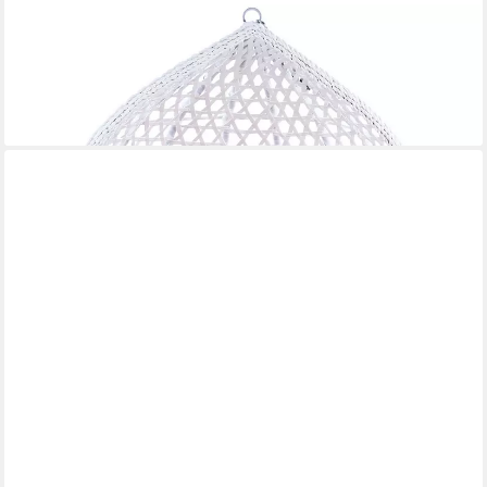
RAMROXX
Hängestuhl Kissen für Hängesessel inkl. Rückenteil Schwarz
Weiss gestreift
34,80 €
lieferbar - in 6-7 Werktagen bei dir