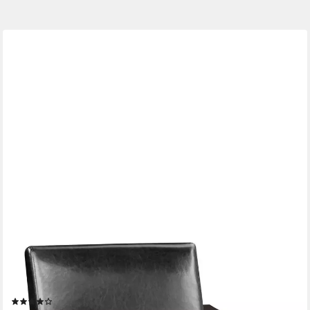
YAHEETECH
Relaxsessel Retro Loungesessel Einzelsofa, Loungesessel
Lesesessel Kunstleder Belastbar bis 136 kg
(15)