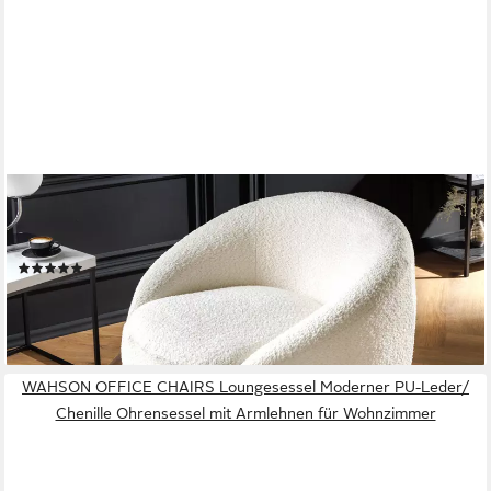
RIESS-AMBIENTE
Drehsessel ALPINE weiß (Einzelartikel, 1-St), Wohnzimmer ·
Bouclé · Teddy-Plüsch-Stoff · 360° drehbar · mit Armlehne
(4)
199,95 €
229,95 €
-13%
lieferbar - in 6-7 Werktagen bei dir
WAHSON OFFICE CHAIRS Loungesessel Moderner PU-Leder/
Chenille Ohrensessel mit Armlehnen für Wohnzimmer