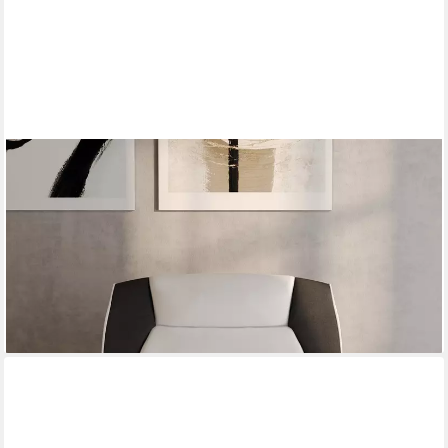
KAISER MÖBEL
Sessel modern für das Wohnzimmer, Stoff Kronos,PALERMO
(Einzelstück, Einzelsessel), ergonomische
Rückenlehne,formstabil und langlebig
529,00 €
UVP
699,00 €
-24%
lieferbar in 4 Wochen