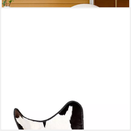
lieferbar in 3 Wochen
VIDAXL
Sessel Butterfly-Sessel Schwarz und Weiß Echtes Kuhfell
ab 97,56 €
lieferbar - in 5-6 Werktagen bei dir