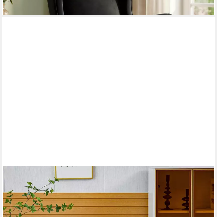
LUXUSKOLLEKTION
Loungesessel Sessel Loungesessel Teddystoff Metallbeine
Wohnzimmer Weiß schwarz
336,95 €