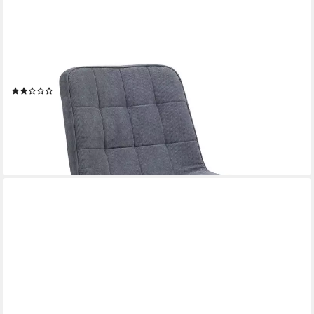
SVITA
Loungesessel HENRY, gepolstert, 360° drehbar, Cordbezug,
Grau
(1)
84,99 €
129,99 €
-35%
lieferbar - in 4-5 Werktagen bei dir