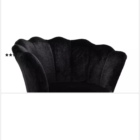
WAHSON OFFICE CHAIRS
Loungesessel Sessel Weicher Samt Armlehnstuhl
(49)
138,69 €
UVP
176,99 €
-22%
lieferbar - in 4-5 Werktagen bei dir
+2