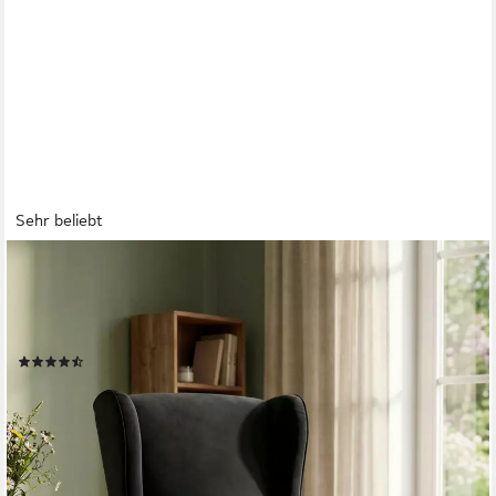
Sehr beliebt
HOME AFFAIRE
Ohrensessel ZILLER, TV-Sessel, frei im Raum stellbar, in Cord
und Samtvelours, Holzfüsse mit dekorativen Metallhülsen,
Traumhafter Relaxsessel
(58)
199,99 €
UVP
399,99 €
-50%
lieferbar - in 1-2 Werktagen bei dir