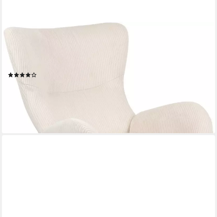
HELA
Loungesessel SAMOS (1-St),
Sessel;drehbar;Trompetengestell;Microfaser
Breitcord;Armlehnen
(9)
177,00 €
UVP
434,99 €
-59%
lieferbar - in 5-6 Werktagen bei dir