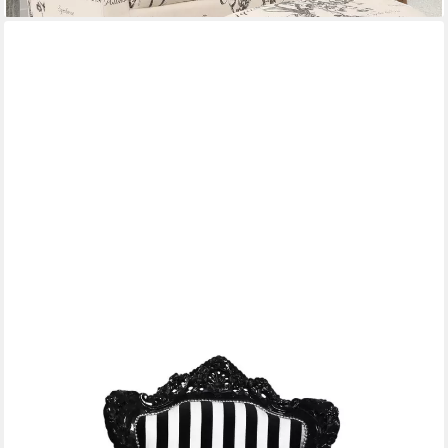
Sessel Barock Sessel schwarz weiß gestreift anik repro design
vintage look (Stück, 1-St., 1er Set bestehend aus einem Sessel),
Material Gestell: Massivholz
489,90 €
lieferbar - in 9-11 Werktagen bei dir