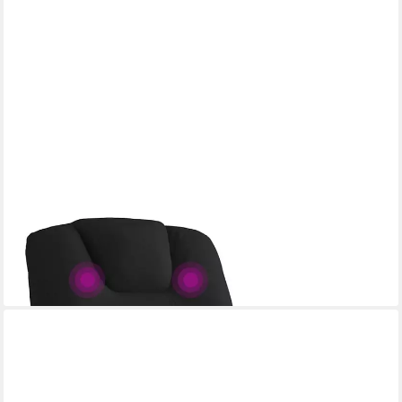
VIDAXL
Sessel Massagesessel Schwarz Stoff (1-St)
ab 222,99 €
lieferbar - in 4-5 Werktagen bei dir