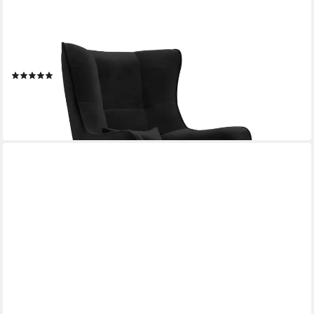
MIRJAN24
Sessel Estjano, Füße aus Buchenholz, Fußbank als Option
(4)
ab 419,00 €
lieferbar - in 9-11 Werktagen bei dir
+4