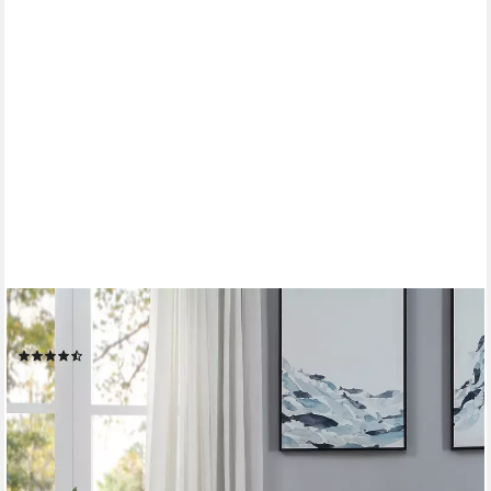
OTTO HOME
Sessel Leo, mit Taschenfederkern
(29)
329,99 €
UVP
399,00 €
-17%
lieferbar in 4 Wochen