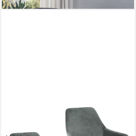
SVITA
Esszimmersessel JOSIE DINING (Set, 2-St., Sessel),
Esszimmerstühle, gepolstert, mit Armlehnen, Samtbezug,
Hellgrau