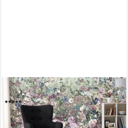
OTTO HOME
Sessel Levent, Ohrensessel mit Hocker, in unterschiedlichen
Bezugsqualitäten, Sitzhöhe 40 cm
(106)
159,99 €
lieferbar in 2 Wochen