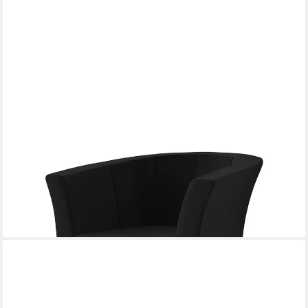
MIRJAN24
Sessel Niko, Freistehender, 65x71x76 cm
121,00 €
lieferbar in 3 Wochen
+6