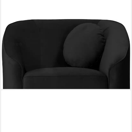
HOME AFFAIRE
Sessel Ashly, in 3 Bezugsvarianten, Bouclé, Samtoptik und
Struktur weich.
(1)
479,99 €
UVP
629,99 €
-24%
lieferbar in 6 Wochen
+6