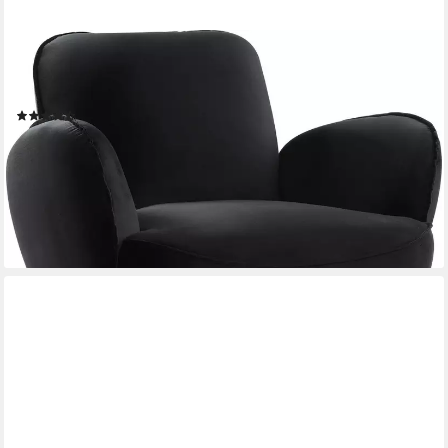
OTTO HOME
Sessel Ben, mit Wellenunterfederung, Massivholzfüße, frei im
Raum stellbar
(38)
249,99 €
UVP
299,00 €
-16%
lieferbar in 4 Wochen