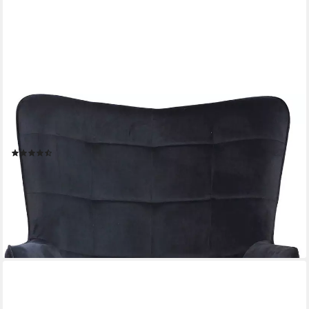
BYLIVING
Sessel Uta (1-St), wahlweise mit oder ohne Hocker, in Cord,
Samt oder Webstoff
(8)
ab 159,99 €
UVP
489,99 €
-67%
lieferbar - in 6-8 Werktagen bei dir