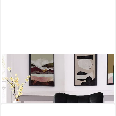
LOFT24
Loungesessel Bruce (1-St), Polstersessel, Sessel, Armlehnsessel,
Metallgestell, Sitzhöhe 44 cm
ab 199,99 €
UVP
599,99 €
-67%
lieferbar - in 4-5 Werktagen bei dir
+2