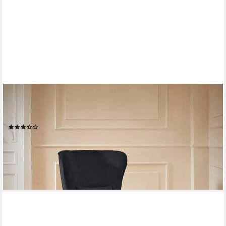
HOME AFFAIRE
Sessel Sallito, Ohrensessel, TV-Sessel, für Wohnzimmer, auch in
Samtcord
(11)
459,99 €
lieferbar in 6 Wochen
+14