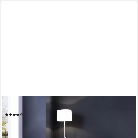
OTTO HOME
Sessel Charlie, Loungesessel mit Wellenunterfederung
(65)
199,99 €
lieferbar in 4 Wochen