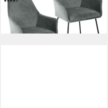
(8)
99,99 €
189,99 €
(50,00 €/ 1 Stk)
-47%
lieferbar - in 4-5 Werktagen bei dir