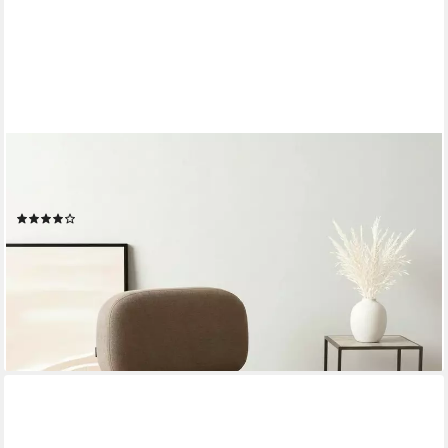
HOME AFFAIRE
Loungesessel LIORAN Designsessel mit filigranem Holzgestell,
Designklassiker, modern und zeitlos
(4)
149,99 €
UVP
299,99 €
-50%
lieferbar - in 1-2 Werktagen bei dir