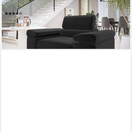
MIRJAN24
Sessel Torezio, Einstellbare Kopfstützen, 134x102x70-90 cm
(3)
329,00 €
UVP
405,00 €
-19%
lieferbar in 4 Wochen
+13