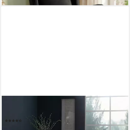
OTTO HOME
Drehsessel Colin, 360Â° frei drehend, in Samtveloursbezug, inkl.
Zierkissen
(9)
299,99 €
UVP
449,00 €