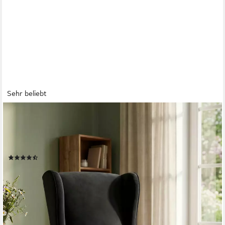
Sehr beliebt
HOME AFFAIRE
Ohrensessel ZILLER, TV-Sessel, frei im Raum stellbar, in Cord
und Samtvelours, Holzfüsse mit dekorativen Metallhülsen,
Traumhafter Relaxsessel
(59)
199,99 €
UVP
399,99 €
-50%
lieferbar - in 1-2 Werktagen bei dir