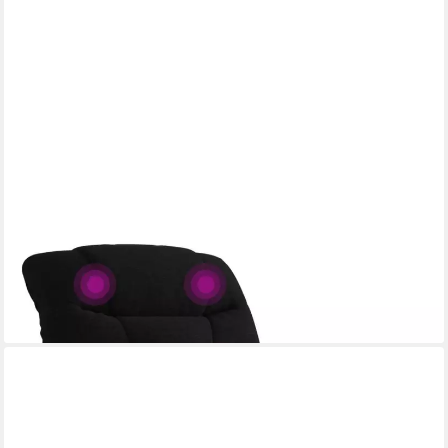
VIDAXL
Sessel Massagesessel Schwarz Stoff (1-St)
226,99 €
lieferbar - in 4-5 Werktagen bei dir