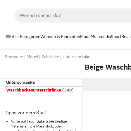
Alle Kategorien
Wohnen & Einrichten
Mode
Multimedia
Sport
Beau
Startseite
Möbel
Schränke
Unterschränke
Beige Wasch
Unterschränke
Waschbeckenunterschränke
Tipps vor dem Kauf
Achte auf feuchtigkeitsbeständige
Materialien wie Massivholz oder