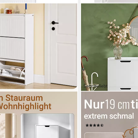
Sehr beliebt
SOBUY
Schuhschrank schmal, Flurschrank
Schuhkipper FSR100, Schu
mode weiß, Schuhkipper,
Flurschrank Schuhregal, S
3 Klappen, Trennwand verstellbar
tief, für Kleine Wohnungen
(180)
109,95 €
UVP
199,95 €