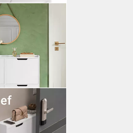
hschrank schmal mit 4 Klappen,
chuhkipper schmal, nur 19 cm
, Enge Flure