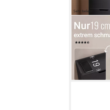
Sehr beliebt
SOBUY
Schuhkipper FSR100, 
Flurschrank Schuhrega
tief, für Kleine Wohn
(180)
114,95 €
UVP
199,95 €
-43%
lieferbar - in 3-4 Werktag
+1