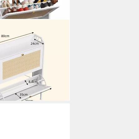
 & 3 Ablageflächen, Flur Möbel
huhkommode 1-St. mit
CE), Rattan-Türen,
mosphärisches Licht
i dir