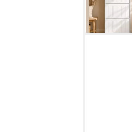
-56%
lieferbar - in 4-5 Werktag