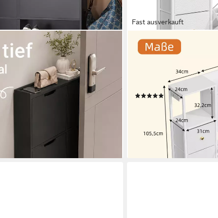
Fast ausverkauft
OYRREU
Schuhschrank schmal mit 4 Klappen,
Schuhkipper mit 2 Klappen
l, Schuhkipper schmal, nur 19 cm
Schuhschrank 115 cm (Sc
ungen, Enge Flure
Beleuchtung, OTTO'S CHOI
platzsparendes Design, at
(13)
99,97 €
UVP
199,99 €
-50%
lieferbar - in 3-4 Werktagen be
en bei dir