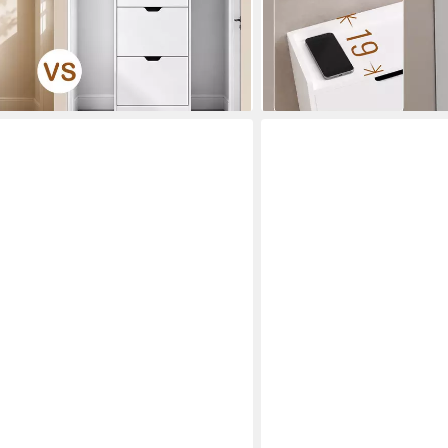
-45%
en bei dir
lieferbar - in 3-4 Werktagen be
+1