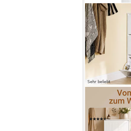
Sehr beliebt
SOBUY
Schuhkipper FSR165, 
Schuhregal Schuhkom
Schuhablage mit 1/2/
(29)
ab 69,95 €
159,95 €