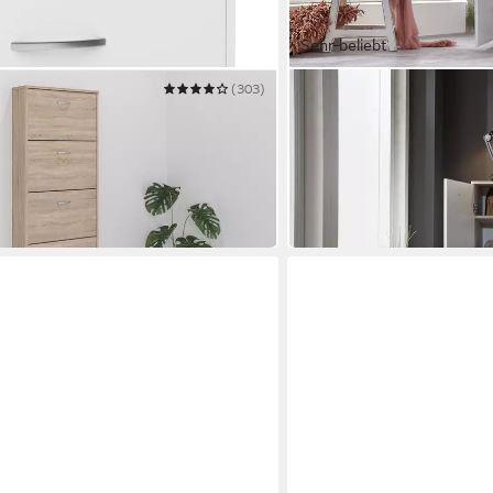
Sehr beliebt
(303)
BMG MÖBEL
Schuhschrank Monaco
119,00 €
UVP
169,00 €
T
-30%
in 3-4 Werktagen bei dir