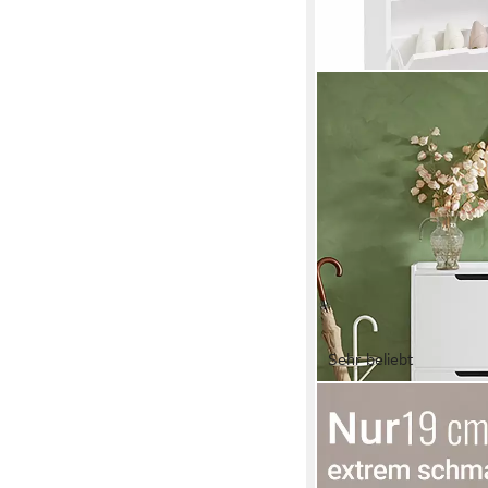
Sehr beliebt
SOBUY
Schuhkipper FSR100, 
Flurschrank Schuhreg
100 x 90 x 19 cm
B/H/T