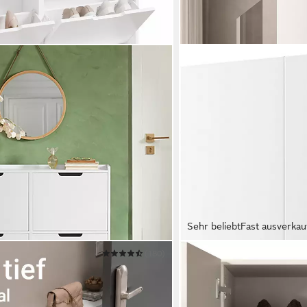
Sehr beliebt
Fast ausverkau
(180)
OTTO HOME
Schuhschrank schmal mit 4 Klappen,
Schuhschrank SMILE Breit
al
Schuhregal mit 5 Ebenen
63 x 114 x 35 cm
B/H/T