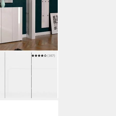
(357)
hregal, Made in Italy, 12