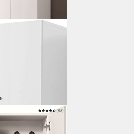
ft
(58)
e 63 cm, Höhe 114 cm,