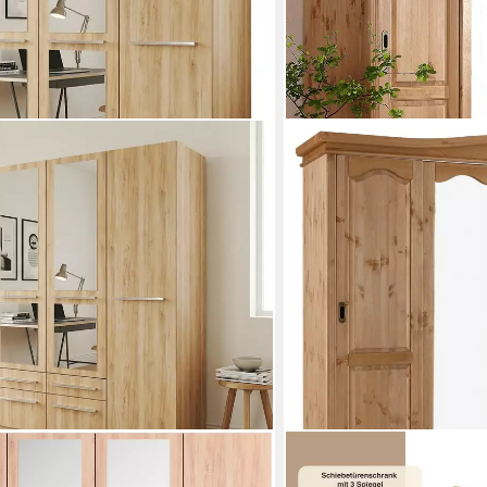
OTTO HOME
nk Garderobe Wäscheschrank
Schiebetürenschrank Konrad