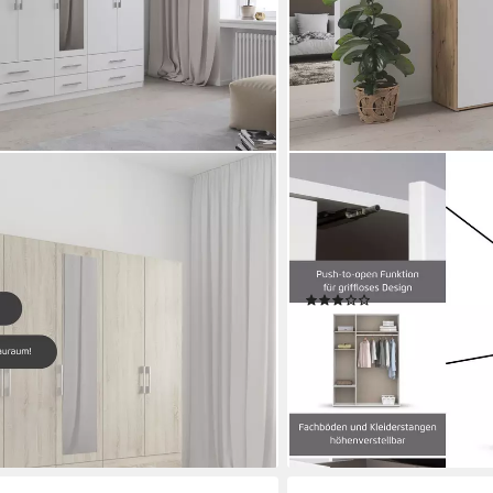
RAUCH
nk Garderobe Wäscheschrank
Drehtürenschrank Kleider
en (Breiten: 226 oder 271 cm,
Wäscheschrank NABILA vie
roßzügigen Schubladen sowie
Ausstattungen BASIC/CLA
IN GERMANY
mit Push-to-Open Funkt
(40)
GERMANY
ab 283,99 €
,00 €
UVP
599,00 €
-53%
lieferbar in 3 Wochen