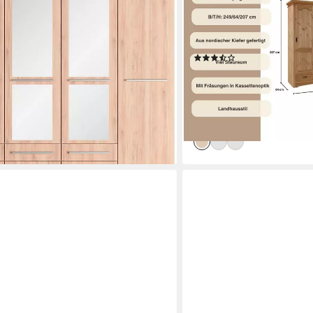
n viel Stauraum, geräumige
Schubladen + Spiegel, Kas
iegel, MADE IN GERMANY
cm x 64 cm) massive Kiefer
Messinggriffe
0 €
(50)
1.176,00 €
UVP
1.664,99 €
-29%
lieferbar in 3 Wochen