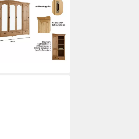
setten (B/H/T ca. 249 cm x 207
, FSC®-zertifiziert,