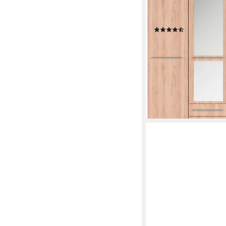
Barcelona in 5 Breite
Schubkästen, mit Sp
(558)
ab 630,00 €
UVP
819,0
-23%
lieferbar in 4 Wochen
+4