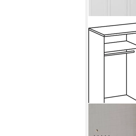
WIMEX
Kleiderschrank New Y
Aufbewahrung in vielen
Stauraumwunder, Hö