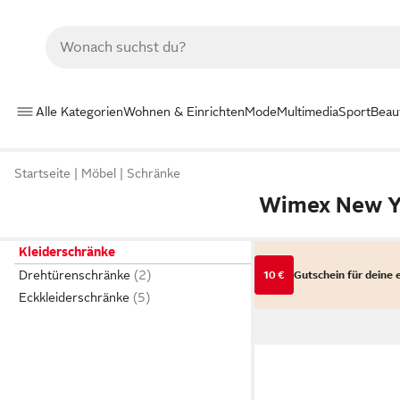
Alle Kategorien
Wohnen & Einrichten
Mode
Multimedia
Sport
Beau
Startseite
Möbel
Schränke
Wimex New Y
Kleiderschränke
Drehtürenschränke
10 €
Gutschein für deine 
Eckkleiderschränke