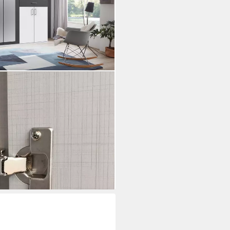
erschrank mit Spiegel mit
 Höhe, Garderobe
i dir