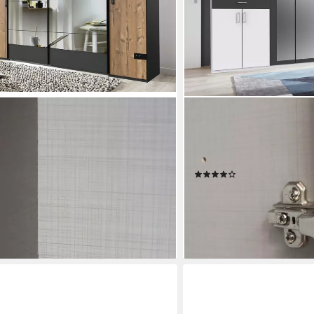
WIMEX
 Stockholm, Schlafzimmerschrank
Kleiderschrank Taiga Kleid
stikale Optik Kleiderschrank mit
Schubladen auf bequemer
Schrank Garderobe
Schlafzimmerschrank
(1477)
749,99 €
€
UVP
1.328,00 €
-44%
en bei dir
lieferbar - in 2-3 Werktagen be
+4