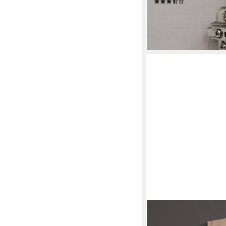
(81)
ab 733,17 €
UVP
1.187,
-38%
lieferbar in 3 Wochen