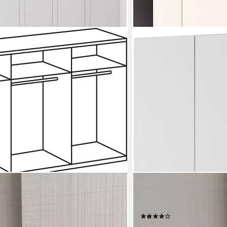
WIMEX
ork, Wäscheschrank, Garderobe,
Kleiderschrank New York
 Breiten, individuelles
hoch
(32)
he 208 oder 236cm
ab 397,00 €
UVP
724,00 €