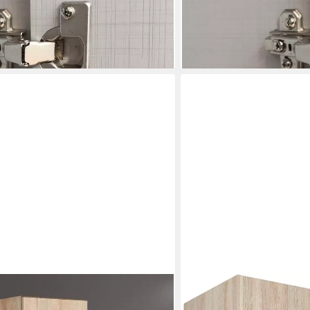
00 €
-45%
lieferbar in 3 Wochen