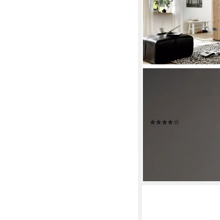
WIMEX
Schwebetürenschrank
mit Industrial-Look, ru
Spiegel BESTSELLER 
(344)
749,99 €
UVP
1.600,00 
-53%
lieferbar - in 2-3 Werktag