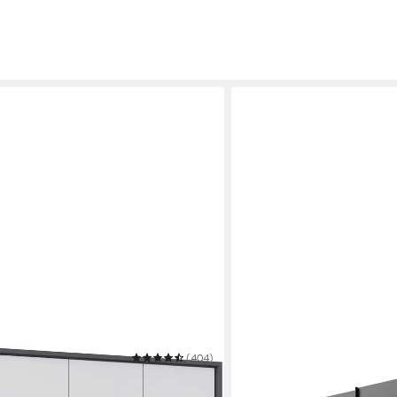
(404)
WIMEX
nk Drehtürenschrank Garderobe
Schwebetürenschrank Sto
er HILDESHEIM
mit Industrial-Look, rustik