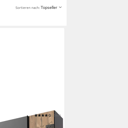
Topseller
Sortieren nach:
(344)
ckholm, Schlafzimmerschrank
ale Optik