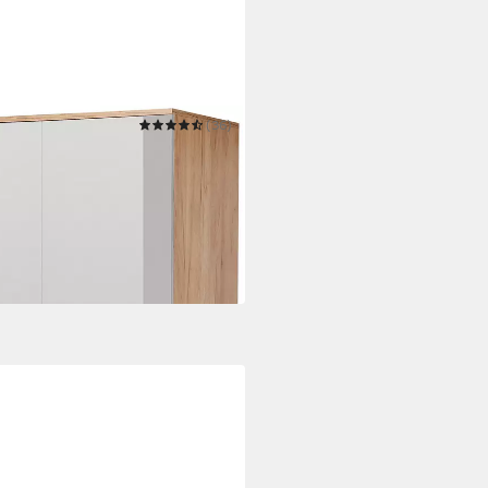
(36)
afzimmerschrankim