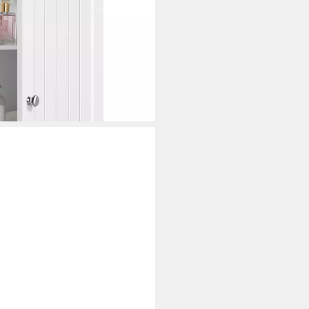
aren Einlegeböden
i dir