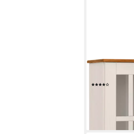
HOME AFFAIRE
Hängeschrank Rodby FS
Metall, Breite 60cm,
(10)
101,60 €
UVP
249,99 €
-59%
lieferbar - in 2-3 Werktag