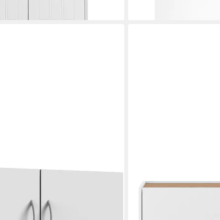
en bei dir
lieferbar in 3 Wochen
FURN.DESIGN
aumkonzept Schranksystem
Hängeschrank Center (in 
cm) Flurschrank hängend
144,49 €
lieferbar - in 9-11 Werktagen b