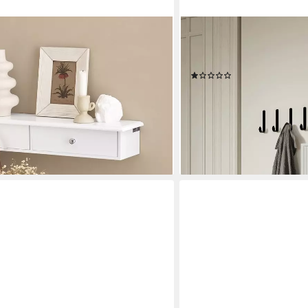
SELSEY
 Wandschrank mit 2/3 Schubladen,
Hängeschuhschrank VELDI
andgarderobe mit Schubladen
Klappen, 50 cm breite
(1)
gal Hängeregal
169,99 €
219,99 €
-23%
lieferbar - in 6-7 Werktagen be
en bei dir