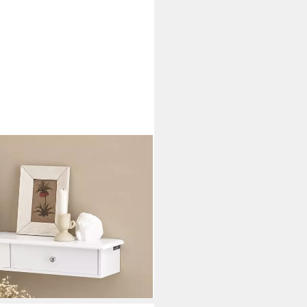
dschrank mit 2/3 Schubladen,
arderobe mit Schubladen
Hängeregal
i dir