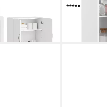
adschrank Wandschrank
mit Tür, 2 Höhenverstellb
(58)
0 x 60 cm, mit 2 Türen, Bad, Küche
38,99 €
UVP
79,99 €
-51%
en bei dir
lieferbar - in 2-3 Werktagen be