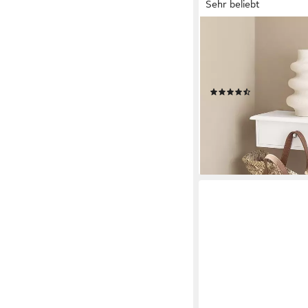
Sehr beliebt
SOBUY
Hängeschrank FRG43,
Badezimmerschrank W
Hängeschrank Wandre
(63)
ab 31,95 €
49,95 €
-36%
lieferbar - in 2-3 Werktag