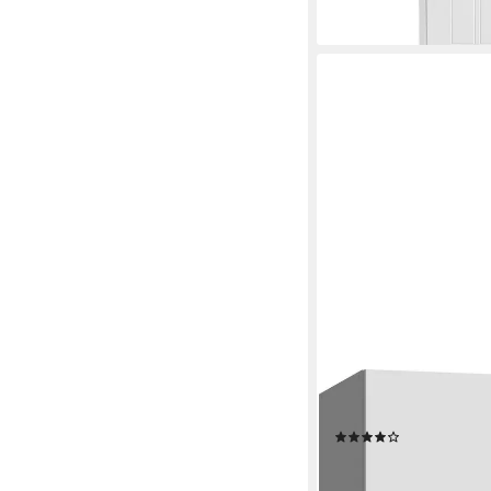
lieferbar - in 2-3 Werktag
WIMEX
Hängeschrank Multir
(6)
101,05 €
UVP
240,00 €
-58%