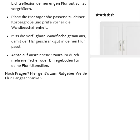
Badezimmerschrank B
Lichtreflexion deinen engen Flur optisch zu
Küchenschrank, 30 x 6
vergrößern.
(73)
Plane die Montagehöhe passend zu deiner
52,95 €
UVP
79,95 €
Körpergröße und prüfe vorher die
Wandbeschaffenheit.
-34%
lieferbar - in 3-4 Werktag
Miss die verfügbare Wandfläche genau aus,
damit der Hängeschrank gut in deinen Flur
passt.
Achte auf ausreichend Stauraum durch
mehrere Fächer oder Einlegeböden für
deine Flur-Utensilien.
Noch Fragen? Hier geht's zum
Ratgeber Weiße
Flur Hängeschränke ›