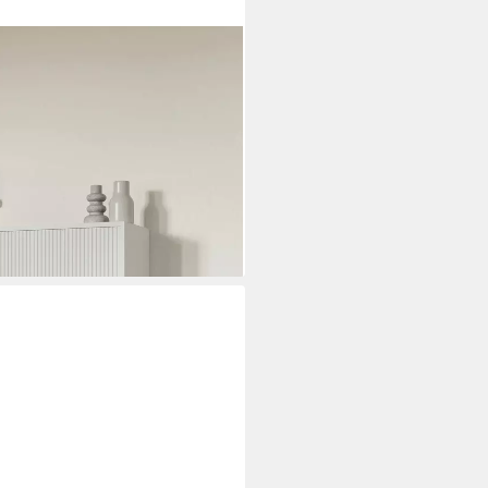
O Wand-Schuhkipper mit 3
i dir