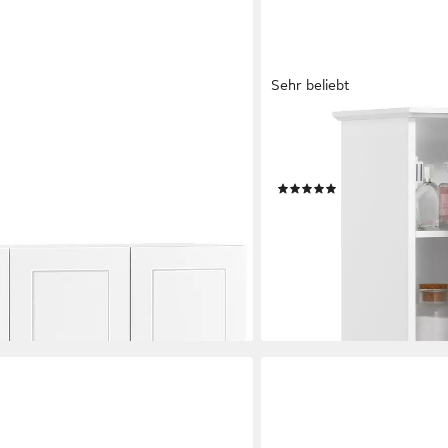
Sehr beliebt
YAHEETECH
1-L Badezimmerschrank
Hängeschrank Badezimme
hrank, mit 3 Türen, Bad, Küche
mit Tür, 2 Höhenverstellb
(58)
38,99 €
UVP
79,99 €
-51%
lieferbar - in 2-3 Werktagen be