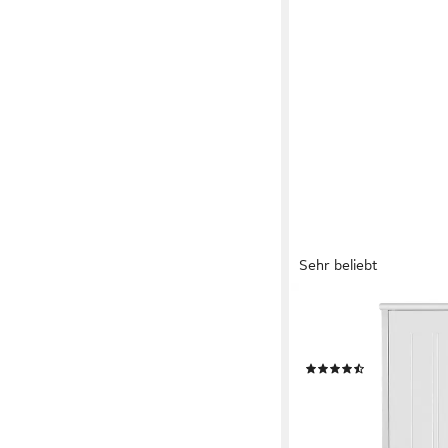
Sehr beliebt
YAHEETECH
Hängeschrank mit Han
Badezimmerschrank W
(30)
39,99 €
UVP
65,99 €
-39%