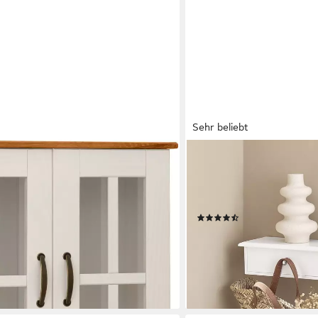
Sehr beliebt
SOBUY
C®-zertifiziertes Massivholz, Griffe
Hängeschrank FRG43, Wan
 Höhe 60cm
Badezimmerschrank Wandg
Hängeschrank Wandregal 
(63)
ab 31,95 €
49,95 €
-36%
lieferbar - in 2-3 Werktagen be
en bei dir