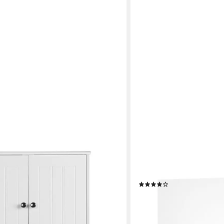
WELLTIME
dtuchhalter und Einlegeboden
Hängeschrank Siena Breit
andschrank für Badezimmer/Küche
Türanschlag
(30)
89,99 €
UVP
129,99 €
-31%