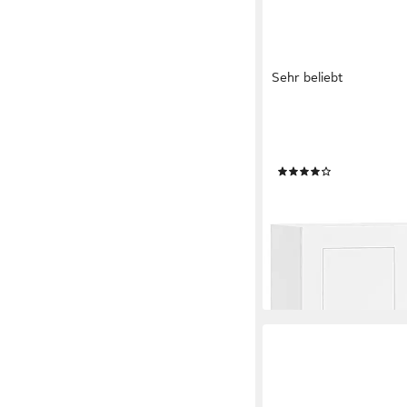
Sehr beliebt
SOBUY
Hängeschrank FRG23
Wandschrank Küchensc
(52)
67,95 €
UVP
99,95 €
-32%
lieferbar in 3 Wochen