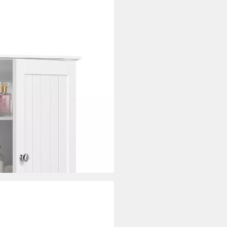
rschrank hängend Wandschrank
aren Einlegeböden
i dir