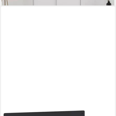
VIDAXL
Werkzeugschrank Gerätehalter Wandmontage 2 Stk. Schwarz
Stahl (2-St)
ab 25,99 €
lieferbar - in 4-5 Werktagen bei dir