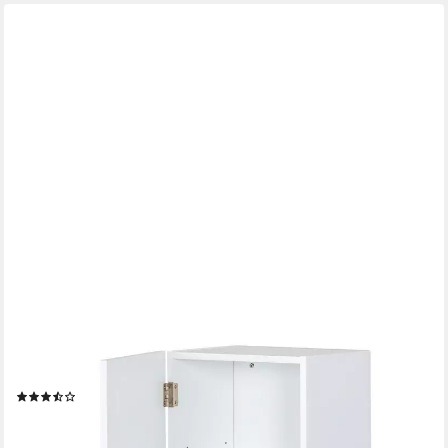
FLOORDIREKT
Hängeschrank Badezimmerschrank Nebraska, Kompakter und
vielseitiger Stauraum Platzsparendes Design
(3)
34,99 €
lieferbar - in 3-4 Werktagen bei dir