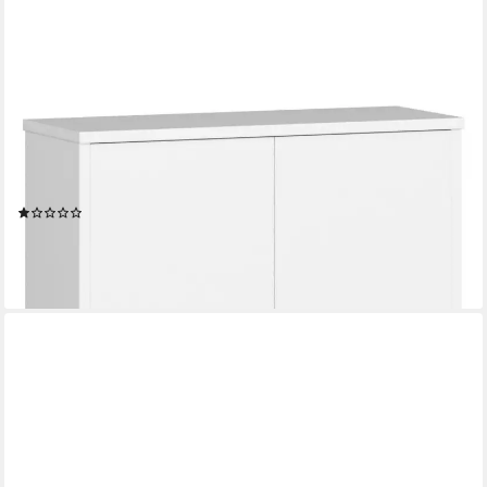
HOME COLLECTIVE
Wandhängeschrank Badezimmer-Wandschrank, Hängeschrank,
mit 2 Türen, 60 x 22 x 60 cm, aus 16 mm starker, abriebfester
Laminatplatte, Weiß
(1)
99,90 €
UVP
139,00 €
-28%
lieferbar - in 3-4 Werktagen bei dir