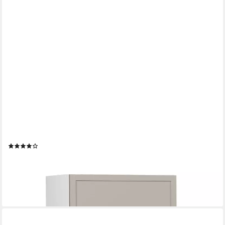
VICCO
Hängeschrank Fame-Line, GrauBeige/Weiß, 60 cm Flach (1-St)
(15)
96,90 €
UVP
118,90 €
-19%
lieferbar - in 6-7 Werktagen bei dir
+8