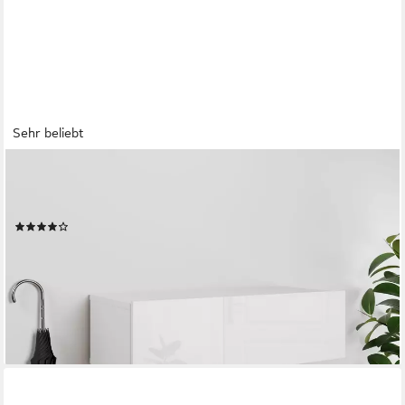
Sehr beliebt
OTTO HOME
Garderobenschrank Paris (Packung) Kleine Garderobe
Wandschrank 70 cm breit, 1 Klappe
(22)
59,99 €
UVP
119,00 €
-50%
lieferbar - in 6-8 Werktagen bei dir