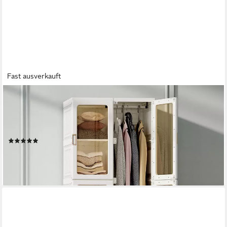
Fast ausverkauft
SEEZSSA
Garderobenschrank Kleiderschrank mit Transparenten Türen 10
Fächer 6 Türen Aufhängung, (Set, 1-St) Kleiderschrank für das
Schlafzimmer Wohnzimmer Diele 170x69x50cm
(5)
109,99 €
UVP
259,99 €
-58%
lieferbar - in 4-5 Werktagen bei dir