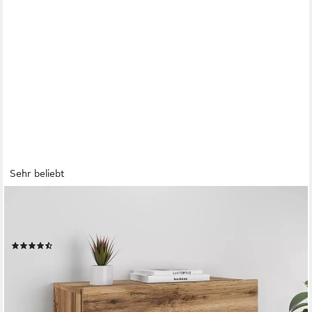
Sehr beliebt
OTTO HOME
Garderobenschrank Paris Kleine Garderobe Wandschrank 70 cm
breit, 1 Klappe
(21)
69,99 €
UVP
139,00 €
-50%