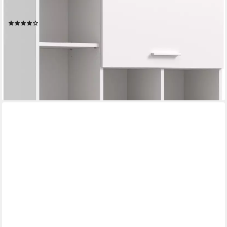
verschiedenen Farben erhältlich) Schrank, Wandschrank,
Badschrank, Wäscheschrank
(8)
103,22 €
UVP
274,00 €
-62%
lieferbar - in 6-8 Werktagen bei dir