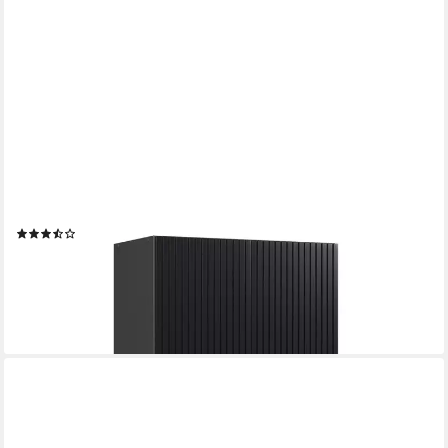
VICCO
Hängeschrank Fame-Line, Schwarz gestreift/Anthrazit, 60 cm
(1-St)
(13)
135,90 €
UVP
168,90 €
-20%
lieferbar - in 6-7 Werktagen bei dir
+8