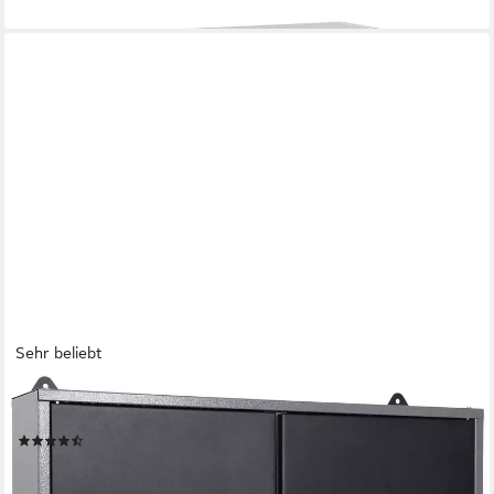
lieferbar - in 4-5 Werktagen bei dir
Sehr beliebt
ONDIS24
Hängeschrank Ben 2-türig, abschließbar
(20)
59,59 €
UVP
89,95 €
-34%