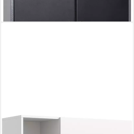
lieferbar - in 5-6 Werktagen bei dir
WELLTIME
Hängeschrank FALAS, Breite 95cm, 1 Klappe, 5 Fächer (1-St., in