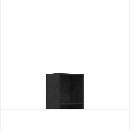
VIDAXL
Regal Bücherregal Wandhalterung Schwarz Eichen-Optik 143 x
30 x 36 cm, 1-tlg.
83,74 €
lieferbar - in 3-4 Werktagen bei dir