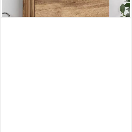
lieferbar - in 6-8 Werktagen bei dir
FREIRAUM
Wandhängeschrank Multipurpose, in Weiß - 59x60x27 (BxHxT)
72,95 €