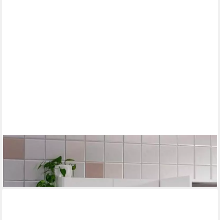
FORES HABITAT
Wandhängeschrank in Weiß - 59x60x27 (BxHxT), 1-tlg.
72,95 €
lieferbar - in 6-7 Werktagen bei dir