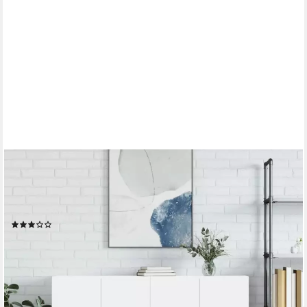
FURNICATO
Wandhängeschrank Wandschrank Weiß 69,5 x 34 x 90 cm mit
viel Stauraum, 2-tlg., Stabiler Hängeschrank mit Türen und
Griffen für das Schlafzimmer
(1)
ab 308,95 €
UVP
462,95 €
-33%
lieferbar - in 4-5 Werktagen bei dir
+1