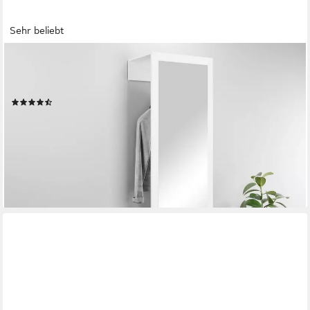
Sehr beliebt
OTTO HOME
Garderobenschrank Paris moderne Garderobenschrank 190cm,
mit Kleiderstange und Frontspiegel
(98)
119,99 €
UVP
219,00 €
-45%
lieferbar - in 6-8 Werktagen bei dir
+2