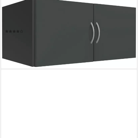
WIMEX
Aufsatzschrank Multiraumkonzept Kleiderschrank Aufsatz
Hängeschrank (Individuell gestaltbar mit Schränken aus der
Serie) Schranksystem
(6)
ab 73,29 €
UVP
158,00 €
-54%
lieferbar in 3 Wochen