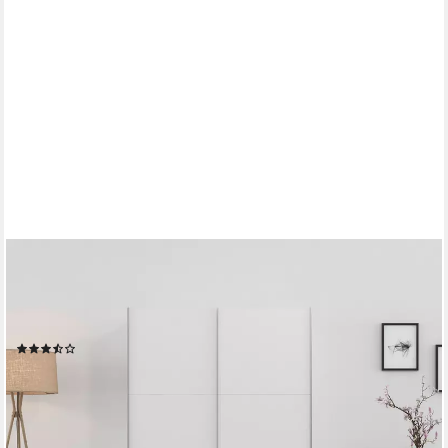
OTTO HOME
Schwebetürenschrank PAULLY Schlafzimmerschrank Garderobe
Preiskracher Kleiderschrank Breite 131 cm Bestseller MADE IN
GERMANY
(87)
169,99 €
UVP
599,00 €
-72%
lieferbar in 3 Wochen