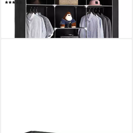
(103)
37,99 €
UVP
65,99 €
-42%
lieferbar - in 3-4 Werktagen bei dir