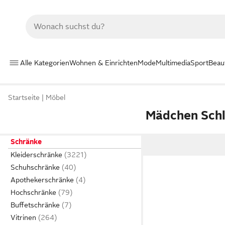
Alle Kategorien
Wohnen & Einrichten
Mode
Multimedia
Sport
Beau
Startseite
Möbel
Mädchen Sch
Schränke
Kleiderschränke
Schuhschränke
Apothekerschränke
Hochschränke
Buffetschränke
Vitrinen