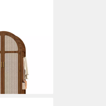
üren, Schublade & Kleiderstange
e- & Ankleidezimmer)
eschwungenen Türen &
cm
i dir