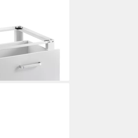
x« Waschmaschinen-Sockel mit
kg
i dir