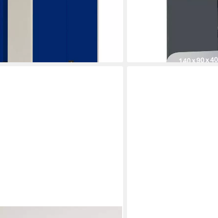
169,99 €
UVP
199,99 €
0 €
-15%
lieferbar - in 3-4 Werktagen be
en bei dir
EN.CASA