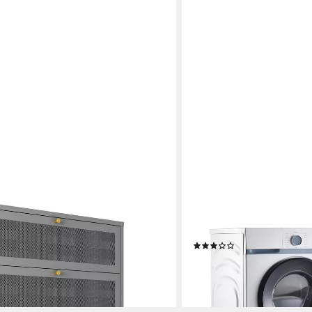
EN.CASA
hrank »Sund« mit 3 Schubladen
Waschmaschinenuntersch
Doppeluntergestell mit 2
(6)
104,99 €
UVP
219,99 €
-52%
en bei dir
lieferbar - in 4-5 Werktagen be