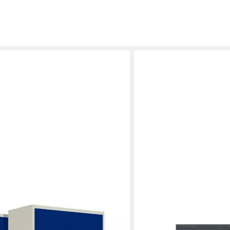
LAGERZWEI
hrank 185x90x40 cm (Set, 2-St)
Aktenschrank Stahlschrank