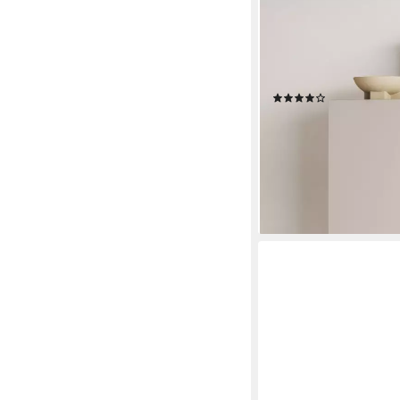
Wäscheschrank Jukon, 
Metallfüsse, Made in 
Räume oder Nischen)
Türen, FSC-zertifizier
(5)
260,81 €
UVP
469,99 €
-45%
lieferbar in 4 Wochen