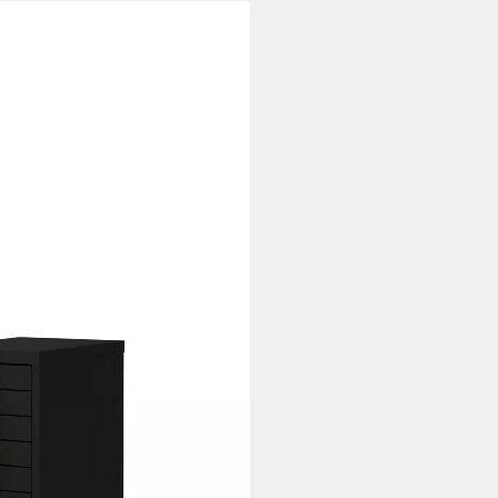
nk mit Schubladen
hrzweckschrank (1-St)
 Werkzeugschrank Stahlschrank