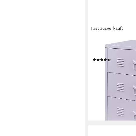
Fast ausverkauft
EN.CASA
Mehrzweckschrank »H
Lila
(9)
ab 112,99 €
lieferbar - in 4-5 Werktag
+1