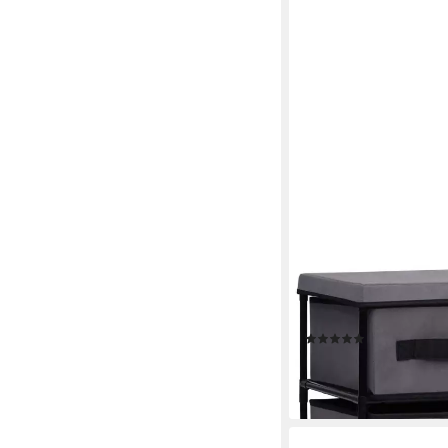
VIDAXL
Schranksystem Schra
Grau Stahl (1-St)
(1)
ab 37,99 €
lieferbar - in 4-5 Werktag