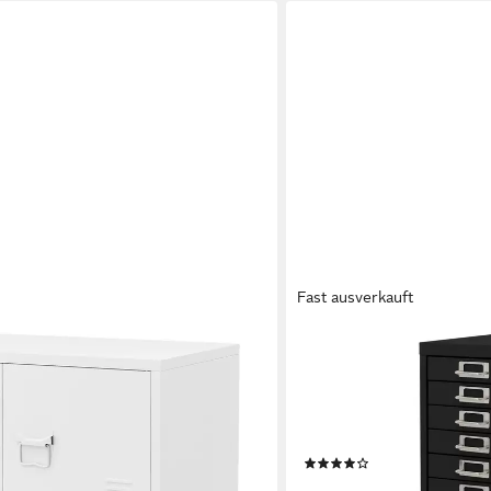
Fast ausverkauft
ML-DESIGN
chrank mit Schubladen
Aktenschrank Metallschra
k Mehrzweckschrank (1-St)
Aufbewahrungsschrank Me
rank Werkzeugschrank Stahlschrank
Lagerschrank Büroschrank
28x38x87 cm
(1)
135,99 €
UVP
169,99 €