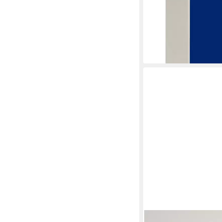
abschließbar
ab 449,90 €
UVP
599,9
-25%
lieferbar - in 4-5 Werktag
OTTO HOME