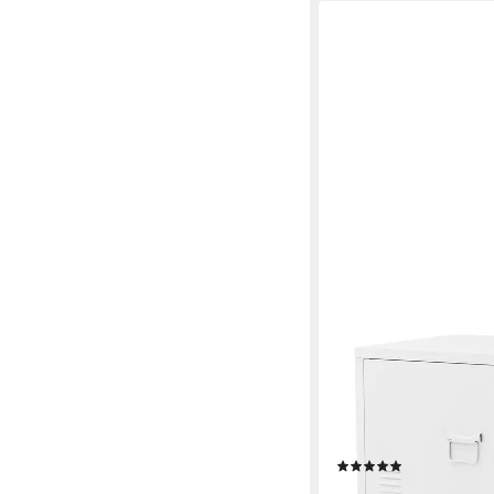
ML-DESIGN
Aktenschrank Metalls
Aufbewahrungsschran
Lagerschrank Bürosch
75x40x80,5 cm
(1)
89,99 €
UVP
112,49 €