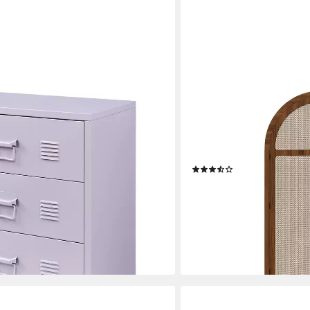
MERAX
ämeenlinna« mit 3 Schubladen Stahl
Kleiderschrank mit Stofft
(Kommode, 1-St., für Gäst
Garderobenschrank mit g
Rattanfront, 80x50x179 
en bei dir
(4)
ab 259,99 €
UVP
399,99 €
-35%
lieferbar - in 5-6 Werktagen be