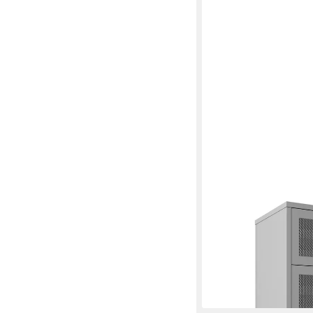
EN.CASA
Aktenschrank Bürosc
105x80x40 cm Grau
100,99 €
UVP
184,99 €
-45%
lieferbar - in 4-5 Werktag