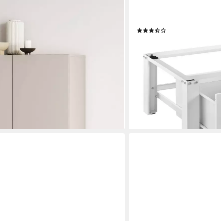
moderner griffloser Kleiderschrank,
Unterschrank »Comfortix
Europe (90x150x50, ideal für kleine
Schublade Stahl Max. 150 
(52)
 Mehrzweckschrank,2 Schubladen, 2
61,99 €
UVP
84,99 €
t
-27%
lieferbar - in 4-5 Werktagen be