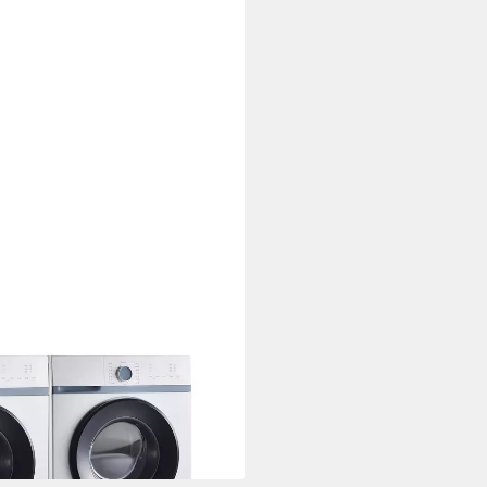
rank »Heyen«
 Schubladen 127x54x31cm Weiß
i dir