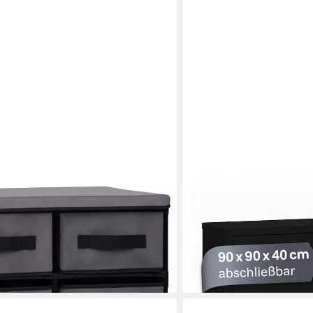
LAGERZWEI
nk mit 6 Schubladen 55×29×55 cm
Aktenschrank Stahlschran
129,99 €
UVP
179,99 €
-28%
lieferbar - in 3-4 Werktagen be
en bei dir