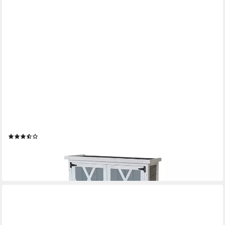
HOME DELUXE
Geräteschrank Gartenschrank YANA aus Holz Größenauswahl -
Auflagenbox, Gartenbox wasserfest
(6)
ab 99,00 €
UVP
129,00 €
-23%
lieferbar - in 5-6 Werktagen bei dir