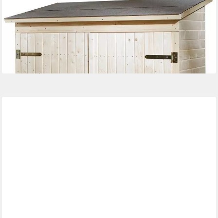
WEKA
Geräteschrank Garten-/Terrassenschrank 361 Gr.2 Flachdach,
14mm
636,12 €
UVP
649,99 €
-2%
lieferbar in 5 Wochen