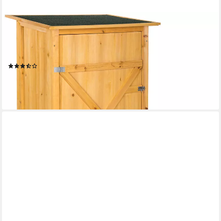
TECTAKE
Geräteschrank Gartenschrank, 75 x 56 x 118 cm, gefertigt aus
imprägniertem (Terrassenschrank Taman, 1-St., in braun) Zwei
Regalböden, Dachpappe aus Bitumen, mit Riegelverschluss
(15)
94,99 €
UVP
159,00 €
-40%
lieferbar - in 2-3 Werktagen bei dir