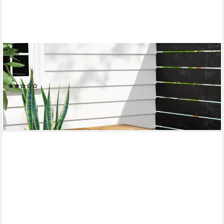
OUTSUNNY
Geräteschrank Holz, Geräteschuppen mit Doppeltür, 77 x 55 x
72 cm Braun (Kissenbox, 1-St., Gartenbox) für Garten, Balkon, n
(2)
94,99 €
UVP
165,90 €
-43%
lieferbar - in 2-3 Werktagen bei dir