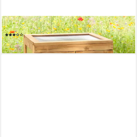
KIEHN-HOLZ
Mehrzweckschrank Pflanzschrank BxTxH: 58x43x76 cm
(13)
89,00 €
lieferbar - in 4-5 Werktagen bei dir