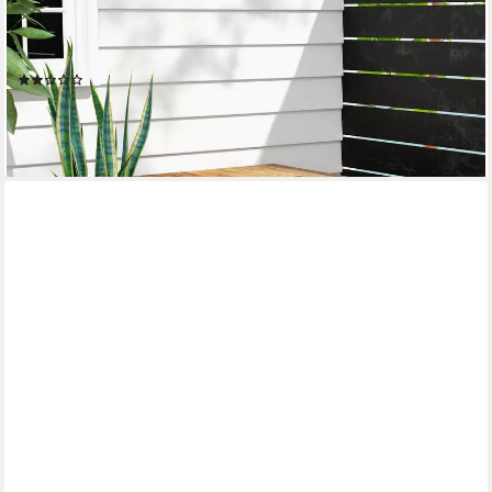
OUTSUNNY
Geräteschrank Holz, Geräteschuppen mit Doppeltür, 77 x 55 x
72 cm Braun (Kissenbox, 1-St., Gartenbox) für Garten, Balkon, n
(2)
94,99 €
UVP
165,90 €
-43%
lieferbar - in 2-3 Werktagen bei dir