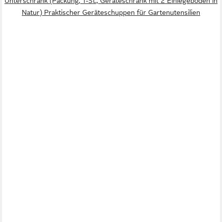
Unterschrank (Packung, 1-St., Geräteschrank mit 2 Einlegeböden in
Natur) Praktischer Geräteschuppen für Gartenutensilien