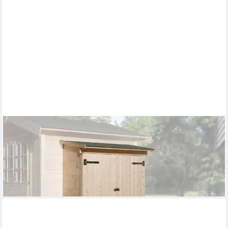
WEKA
Anbauschrank Anbauschrank für modernes Schraubsystem, 65
x 129 cm, natur
469,00 €
UVP
499,99 €
-6%
lieferbar in 5 Wochen