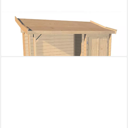
WEKA
Anbauschrank Anbauschrank mit Schleppdach für klassisches
Stecksystem
772,33 €
UVP
799,99 €
-3%
lieferbar in 5 Wochen