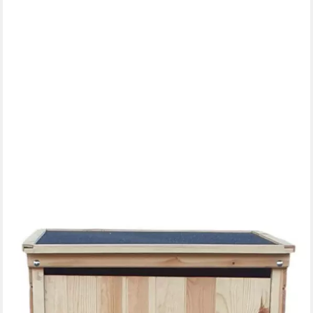
PROMADINO
Geräteschrank Speyer besonders robust aus zertifiziertem
Kiefernholz gefertigt
284,99 €
lieferbar in 2 Wochen