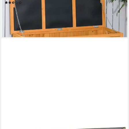
(2)
139,90 €
UVP
254,90 €
-45%
lieferbar - in 2-3 Werktagen bei dir