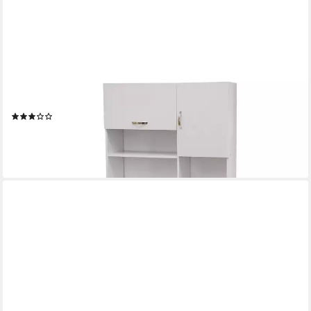
HTI-LIVING
Hochschrank Küchenschrank Weiß Blanca (Stück, 1-St., 1
Schrank) Küchenbuffet
(4)
129,99 €
UVP
239,00 €
-46%
lieferbar - in 3-4 Werktagen bei dir