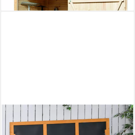
lieferbar in 5 Wochen
OUTSUNNY
Geräteschrank Aufbewahrungsbox, Gartentruhe,
wetterbeständig, Massivholz (Kissenbox, 1-St., Gartenbox) für
Garten, Balkon, Gelb