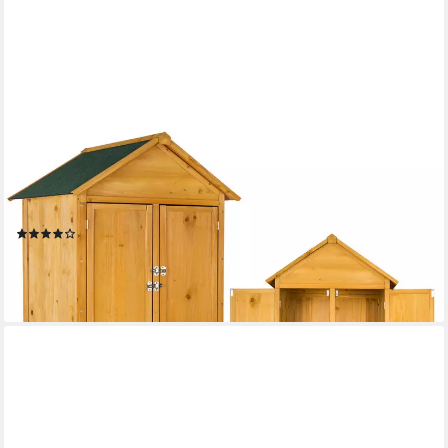
TECTAKE
Geräteschrank Gartenschrank, Maße: 80,5 x 60 x 213,5 cm,
Dachpappe aus Bitumen (Terrassenschrank Kadi, 1-St., in braun)
Aus imprägniertem Nadelholz, zwei Regalböden, zwei Stahlriegel
(1)
199,99 €
UVP
329,00 €
-39%
lieferbar - in 2-3 Werktagen bei dir