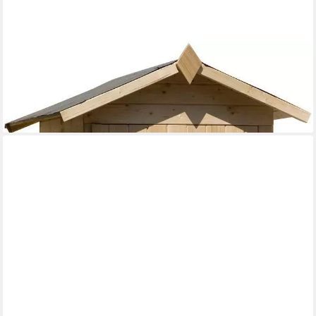
WEKA
Geräteschrank, Garten-/Terrassenschrank "351 Gr.1" Satteldach,
14mm, Elementbauweise
529,99 €
lieferbar in 5 Wochen