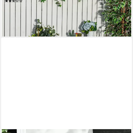
(2)
152,90 €
UVP
291,90 €
-48%
lieferbar - in 2-3 Werktagen bei dir