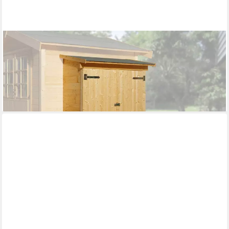
WEKA
Anbauschrank Anbauschrank für modernes Schraubsystem, 65
x 129 cm, lasiert
528,51 €
UVP
569,99 €
-7%
lieferbar in 5 Wochen