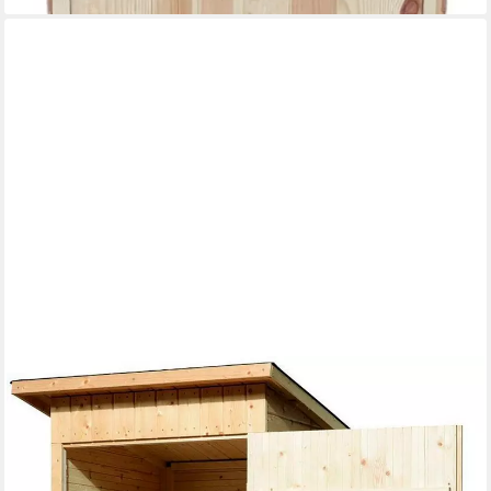
WEKA
Geräteschrank Garten-/Terrassenschrank 361 Gr.1 Flachdach,
14mm
478,11 €
UVP
499,99 €
-4%