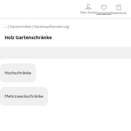
Mein Konto
Merkzettel
Warenkorb
…
Gartenmöbel
Gartenaufbewahrung
Holz Gartenschränke
Hochschränke
Mehrzweckschränke