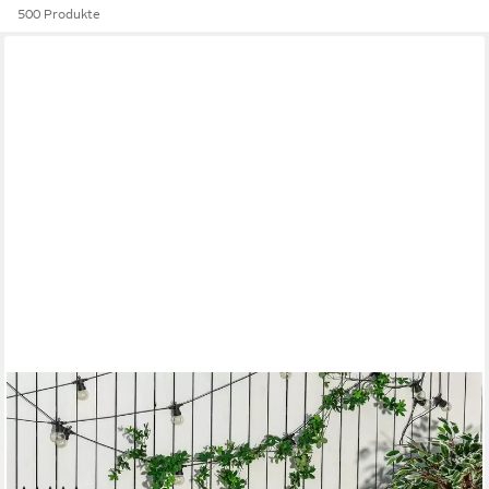
500 Produkte
OUTSUNNY
Geräteschrank Aufbewahrungsbox, Gartentruhe,
wetterbeständig, Massivholz (Kissenbox, 1-St., Gartenbox) für
Garten, Balkon, Hellgrau