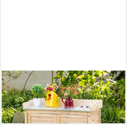
CHICFURN
Geräteschrank 83x40x92 cm aus Holz mit Pflanztisch &
Unterschrank (Packung, 1-St., Geräteschrank mit 2 Einlegeböden
in Natur) Praktischer Geräteschuppen für Gartenutensilien
255,99 €
lieferbar - in 5-6 Werktagen bei dir