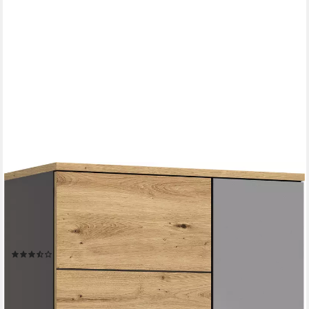
HOME AFFAIRE
Garderobenschrank REHAT, TOPSELLER!, Höhe 190cm, 2
Türen, 6 Fächer, 1 Kleiderstange (1-St., in verschiedenen Farben
erhältlich) Garderobe, Flurschrank, Dielenschrank,
Kleiderschrank, Garderobenmöbel
(7)
309,99 €
UVP
627,00 €
-51%