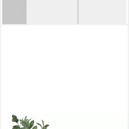
lieferbar in 8 Wochen
HOME AFFAIRE
Mehrzweckschrank CIPELA, 105x111 cm, viel Stauraum, variable