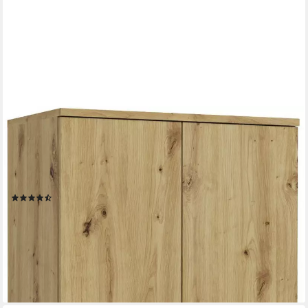
HOME AFFAIRE
Garderobenschrank TRONDHEIM, Höhe 193 cm, 4 Türen, 9
Fächer, 7 Einlegeböden (inkl. ausziehbarer Kleiderstange, in
verschiedenen Farben erhältlich) Schrank, Hochschramk,
Mehrzweckschrank, Universalschrank, Flur, Diele
(3)
259,99 €
UVP
484,00 €
-46%
lieferbar - in 6-8 Werktagen bei dir