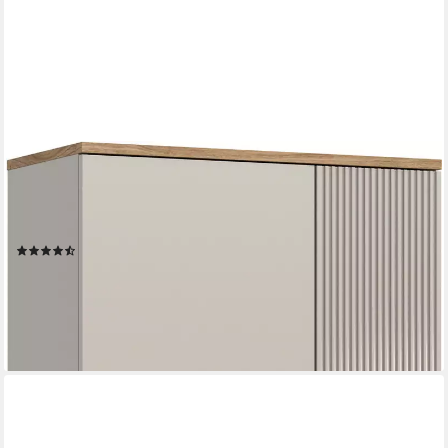
HOME AFFAIRE
Garderobenschrank EDIL, Höhe 190cm, 2 Türen, 5 Böden, 6
Fächer (moderne Farbkombination, Platz für ca. 18 Paar Schuhe)
Kleiderschrank, Flurschrank, Hochschrank, Stauraumschrank
(7)
269,99 €
UVP
659,00 €
-59%
lieferbar - in 6-8 Werktagen bei dir