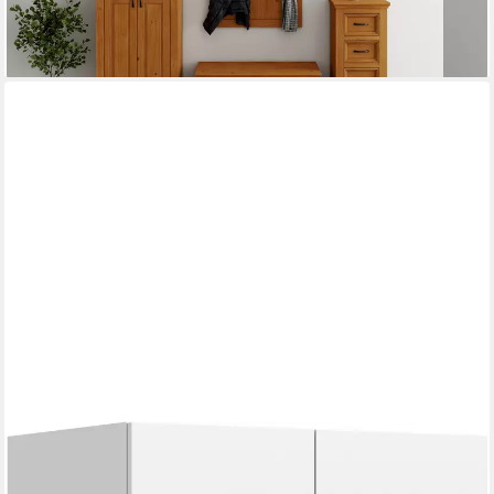
lieferbar in 4 Wochen
HOME AFFAIRE
Kleiderschrank Skarde Schlafzimmerschrank, Garderobe,
Schrank (Otto Bestseller Garderobe Schlafzimmerschrank)