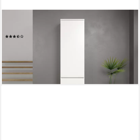
HOME AFFAIRE
Mehrzweckschrank Novara Mehrzweckschrank mit
Kleiderstange - (B/T/H) nach Wahl 37-74/34/191 cm
(67)
89,99 €
UVP
149,90 €
-40%
lieferbar - in 1-2 Werktagen bei dir