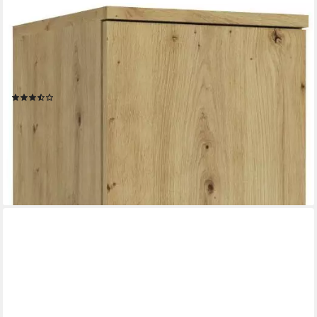
HOME AFFAIRE
Garderobenschrank TRONDHEIM, Höhe 193 cm, 2 Türen, 6
Fächer, 4 Einlegeböden (Türanschlag wechselbar, in
verschiedenen Farben erhältlich) Schrank, Hochschramk,
Mehrzweckschrank, Universalschrank, Flur, Diele
(2)
179,99 €
UVP
296,00 €
-39%
lieferbar - in 6-8 Werktagen bei dir