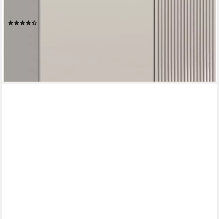
Fächer (moderne Farbkombination, Platz für ca. 18 Paar Schuhe)
Kleiderschrank, Flurschrank, Hochschrank, Stauraumschrank
(7)
269,99 €
UVP
659,00 €
-59%
lieferbar - in 6-8 Werktagen bei dir