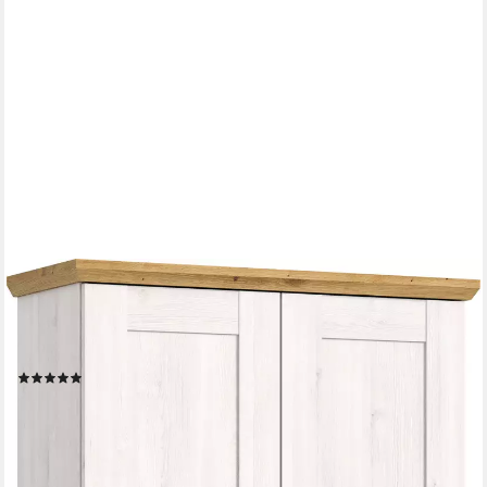
HOME AFFAIRE
Garderobenschrank COSENZA, Höhe 196 cm, 2 Türen, 2 Böden,
1 Kleiderstange Hochschrank, Stauraumschrank, Schrank,
Flurschrank, Dielenschrank
(7)
269,99 €
UVP
571,00 €
-53%
lieferbar - in 6-8 Werktagen bei dir