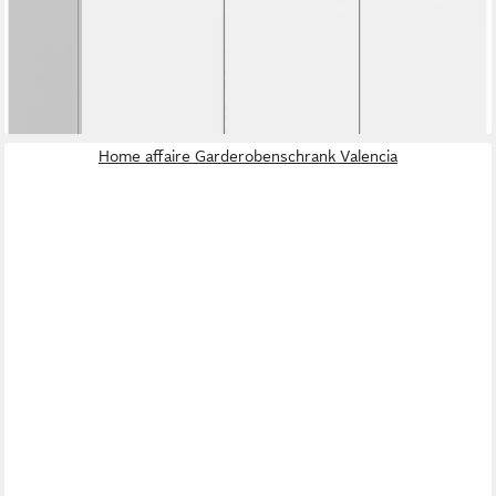
-71%
lieferbar - in 6-8 Werktagen bei dir
Home affaire Garderobenschrank Valencia