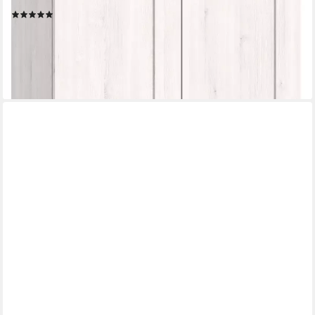
Flurschrank, Dielenschrank
(7)
269,99 €
UVP
571,00 €
-53%
lieferbar - in 6-8 Werktagen bei dir