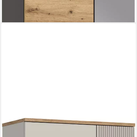
lieferbar - in 6-8 Werktagen bei dir
HOME AFFAIRE
Garderobenschrank EDIL, Höhe 190cm, 2 Türen, 5 Böden, 6