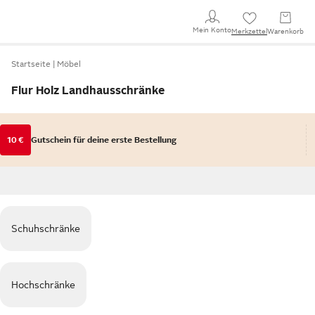
Mein Konto
Merkzettel
Warenkorb
Startseite
Möbel
Flur Holz Landhausschränke
10 €
Gutschein für deine erste Bestellung
Schuhschränke
Hochschränke