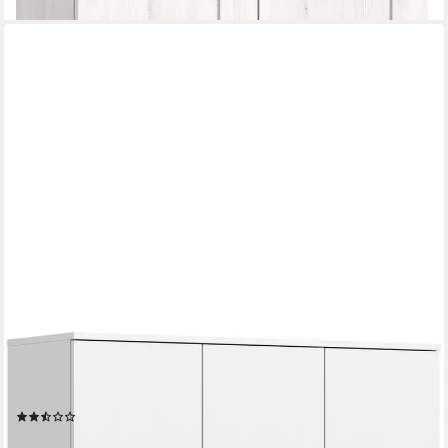
HOME AFFAIRE
Mehrzweckschrank CIPELA (1-St) BxH:105x175 cm, viel
Stauraum, variable Einlegeböden, Kleiderstange
(5)
295,63 €
UVP
1.012,00 €