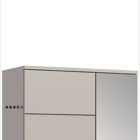
HOME AFFAIRE
Garderobenschrank REHAT, TOPSELLER!, Höhe 190cm, 2
Türen, 6 Fächer, 1 Kleiderstange (1-St., in verschiedenen Farben
erhältlich) Garderobe, Flurschrank, Dielenschrank,
Kleiderschrank, Garderobenmöbel
(7)
359,99 €
UVP
912,00 €
-61%
lieferbar - in 6-8 Werktagen bei dir