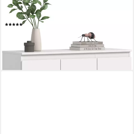
Einlegeböden, universal (1-St., in vielen verschiedenen
Trendfarben verfügbar) Schuhschrank, Kleiderschrank,
Universalschrank, Aktenschrank, Schrank
(1)
195,84 €
UVP
605,00 €
-68%
lieferbar - in 6-8 Werktagen bei dir