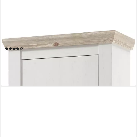
HOME AFFAIRE
Garderobenschrank Florenz
(48)
ab 289,99 €
UVP
509,99 €
-43%
lieferbar - in 9-11 Werktagen bei dir