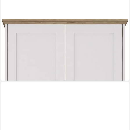
OTTO HOME
Kleiderschrank Emmilia Schrank Schlafzimmerschrank im
Landhaus Design Landhaus Schrank mit 2 Türen in Breite
82,7cm, Höhe 2m
169,99 €
UVP
399,99 €
-58%
lieferbar - in 2-4 Werktagen bei dir