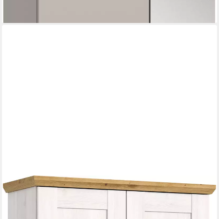
HOME AFFAIRE
Garderobenschrank COSENZA, Höhe 196 cm, 2 Türen, 2 Böden,
1 Kleiderstange Hochschrank, Stauraumschrank, Schrank,