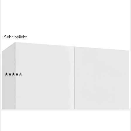
Sehr beliebt
HOME AFFAIRE
Schuhschrank MISTER- Schuhregal, Made in Italy, 12 Fächer, 10
Einlegeböden Hochglanz lackiert,Breite 80 cm, Höhe 200 cm, 4
Türen, wendbare Blende
(373)
269,99 €
UVP
419,99 €
-36%
lieferbar - in 2-3 Werktagen bei dir