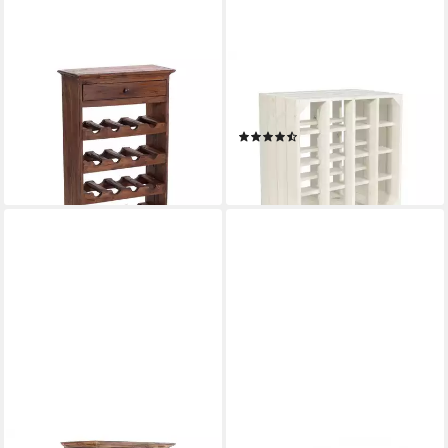
DESIGN DELIGHTS
CHICCIE
Weinregal WEINREGAL
Weinregal Wino Flaschenregal
85x55cm(HxB), Flaschenregal
aus Holz Weiß + Regal, 1-tlg.
(3)
mit Schublade vintage braun
ab 29,99 €
124,95 €
lieferbar - in 3-4 Werktagen bei dir
lieferbar - in 2-3 Werktagen bei dir