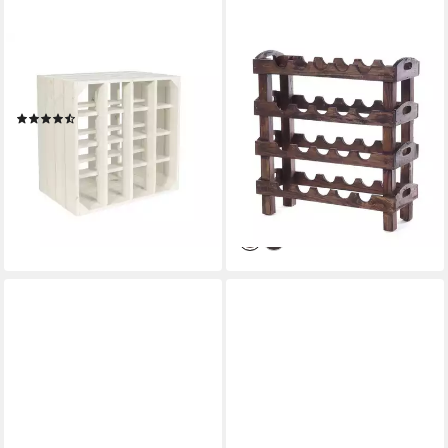
CHICCIE
DESIGN DELIGHTS
Weinregal Wino Flaschenregal
Weinregal WEINREGAL
aus Holz Weiß + Regal, 1-tlg.
"RUSTIC",
(3)
66x61x24cm(HxBxT), Altholz
ab 29,99 €
massiv, Flaschenhalte
lieferbar - in 3-4 Werktagen bei dir
39,90 €
49,90 €
-20%
lieferbar - in 2-3 Werktagen bei dir