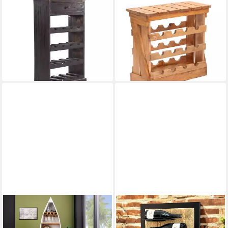
DESIGN DELIGHTS
DESIGN DELIGHTS
Weinregal VINTAGE
Weinregal NATUR
WEINREGAL 85x55cm(HxB),
WEINREGAL "SEVILLA",
Flaschenregal mit Schublade,
56cm, Massivholz, Holz
für 16Fl
Weinschrank
124,95 €
136,90 €
lieferbar - in 2-3 Werktagen bei dir
lieferbar - in 2-3 Werktagen bei dir
RIESS-AMBIENTE
DANDIBO
Weinregal SEVEN SEAS
Weinregal Wand Metall