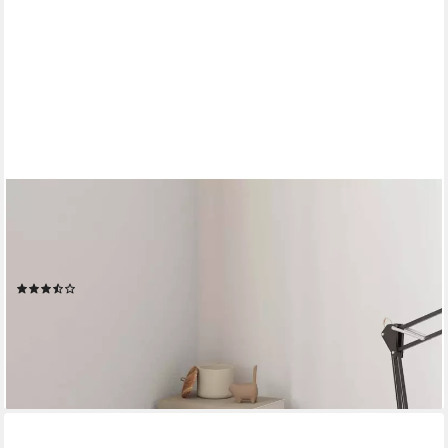
FURNICATO
Wandregal Eck-25x25x3,8 cm Hochglanz-Grau aus Waben-MDF
und Metall, 1-tlg., Schwebendes Wandboard mit unsichtbarer
Montage und 5 kg Traglast
(6)
ab 28,95 €
UVP
40,95 €
-29%
lieferbar - in 4-5 Werktagen bei dir
+4