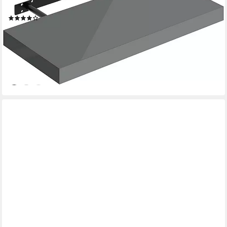
DVD Regal
(8)
ab 14,44 €
UVP
29,99 €
-52%
lieferbar - in 3-4 Werktagen bei dir