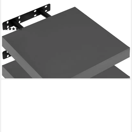
WOLTU
Wandregal, 2er-Set Wandboard CD DVD Regal Bücherregal Holz
Board
(34)
ab 18,69 €
UVP
36,99 €
(9,35 €/ 1 Stk)
-49%
lieferbar - in 3-4 Werktagen bei dir