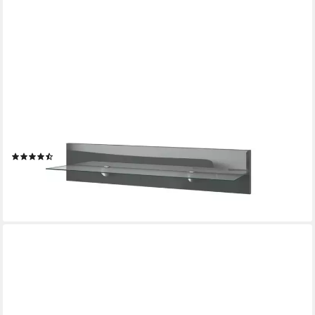
VLADON
Wandregal Bari, Schweberegal, Grau Hochglanz (98 x 20 x 19
cm)
(6)
58,11 €
lieferbar - in 3-4 Werktagen bei dir
+4