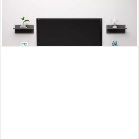
Wandregal Praktisches 40 x 11,5 x 18 cm in Hochglanz-Grau aus,
4-tlg., Stabile Regalablage mit Stauraum für Bücher und
Zeitschriften
24,95 €
UVP
35,95 €
-31%
lieferbar - in 4-5 Werktagen bei dir