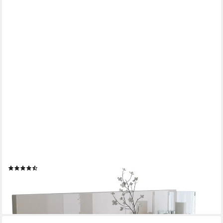
VLADON
Wandregal Skadu, Schweberegal, Sandgrau Hochglanz (97,5 x
18,5 x 18,5 cm)
(31)
64,99 €
lieferbar - in 3-4 Werktagen bei dir
+8