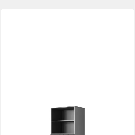
MIRJAN24
Regal Abeto 60, mit 2 Drehtüren, Griffloses Öffnungssystem
push to open
375,00 €
lieferbar - in 9-11 Werktagen bei dir