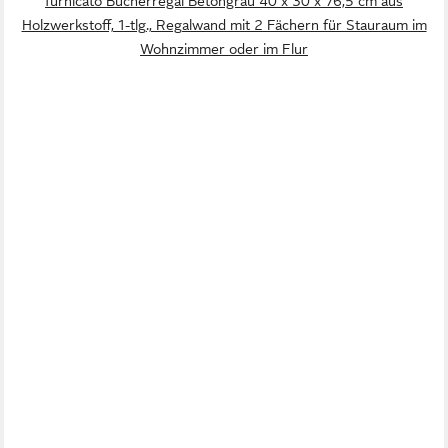
furnicato Bücherregal Betongrau 40 x 30 x 76,5 cm aus
Holzwerkstoff, 1-tlg., Regalwand mit 2 Fächern für Stauraum im
Wohnzimmer oder im Flur