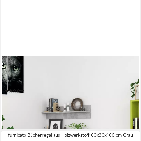
FURNICATO
Wandregal 80x11,5x18 cm Betongrau aus Holzwerkstoff, 2-tlg.,
Stabile Hängeregal-Ablagen mit Stauraum für Bücher im
Wohnzimmer
(2)
47,95 €
UVP
69,95 €
-31%
lieferbar - in 4-5 Werktagen bei dir
furnicato Bücherregal aus Holzwerkstoff 60x30x166 cm Grau