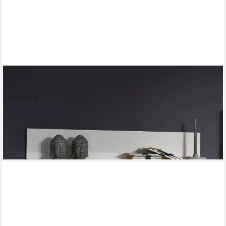
OTTO HOME
Wandboard
(6)
119,99 €
lieferbar in 4 Wochen