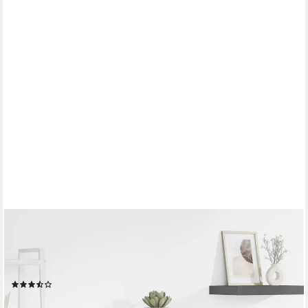
FURNICATO
Wandregal Schweberegal 23 x 23,5 x 3,8 cm Hochglanz-Grau
mit Metallrahmen, 1-tlg., Wandboard mit unsichtbarer Montage
und Belastbarkeit bis zu 5 kg
(3)
ab 16,95 €
UVP
22,95 €