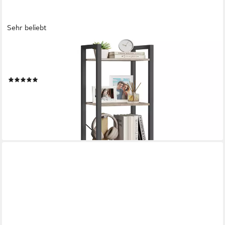
Sehr beliebt
VASAGLE
Bücherregal Standregal, Lagerregal, 5 Ebenen, Stahlrahmen,
Büroregal, 30 x 40 x 153 cm
(246)
ab 35,99 €
UVP
84,99 €
-58%
lieferbar - in 4-5 Werktagen bei dir
+1