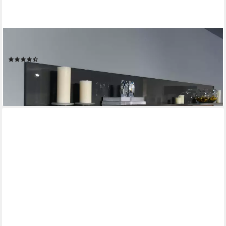
OTTO HOME
Wandboard Onyx, in zwei Breiten
(5)
119,99 €
lieferbar in 4 Wochen