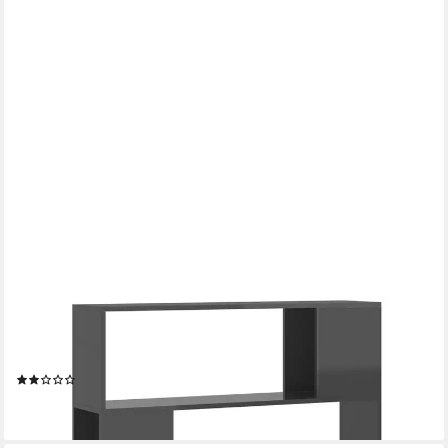
VIDAXL
Regal 100 x 24 x 124 cm Raumteiler Bücherregal Hochglanz-
Grau 100x24x124 cm
(1)
66,40 €
lieferbar - in 5-6 Werktagen bei dir