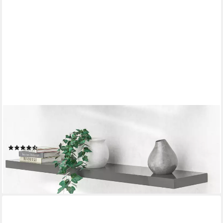
CASARIA
Wandboard, Grau Hängeregal mit Halterung 15kg Tragkraft
Küche Hochglanz 110cm
(55)
29,95 €
lieferbar - in 3-4 Werktagen bei dir