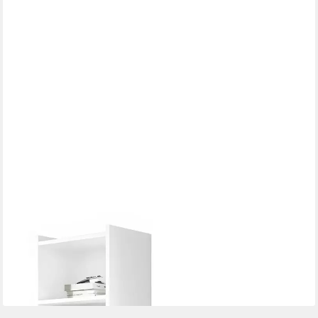
XLMOEBEL
Bücherregal Design Schrank Hochglanz Regal in Grau Weiß für
modernes SOFORT, Hergestellt in Europa
549,00 €
UVP
639,00 €
-14%
lieferbar - in 8-10 Werktagen bei dir