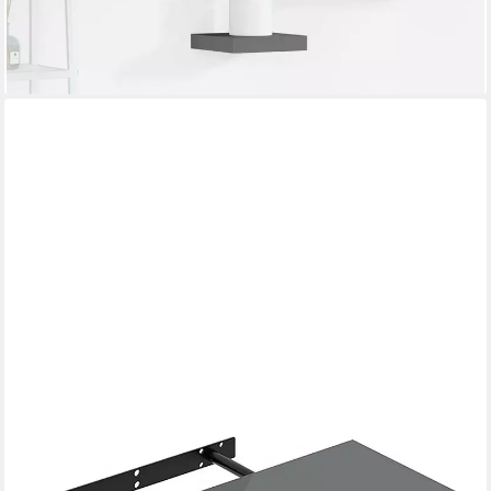
-26%
lieferbar - in 4-5 Werktagen bei dir
+4
WOLTU
Wandregal, 1-tlg., hochglänzend Wandboard Schweberegal CD