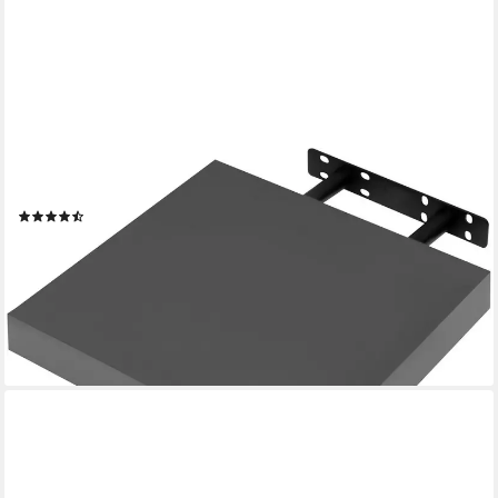
WOLTU
Wandregal, Wandboard CD DVD Regal Bücherregal Holz Board
(151)
ab 12,59 €
UVP
23,99 €
-48%
lieferbar - in 3-4 Werktagen bei dir