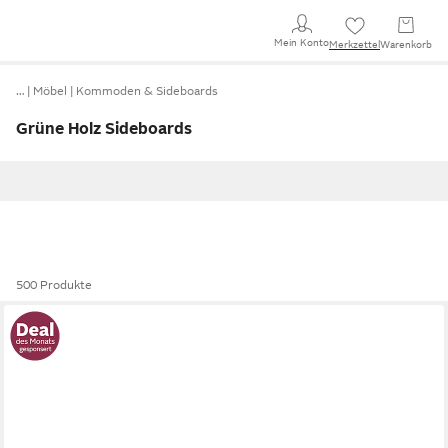
Mein Konto
Merkzettel
Warenkorb
…
Möbel
Kommoden & Sideboards
Grüne Holz Sideboards
500 Produkte