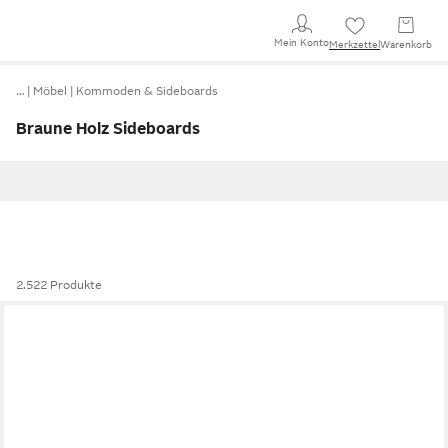
Mein Konto
Merkzettel
Warenkorb
…
Möbel
Kommoden & Sideboards
Braune Holz Sideboards
2.522 Produkte