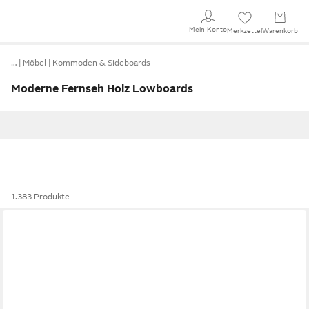
Mein Konto
Merkzettel
Warenkorb
…
Möbel
Kommoden & Sideboards
Moderne Fernseh Holz Lowboards
1.383 Produkte