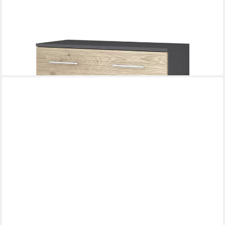
VLADON
Kommode Bravo
76 x 84 x 35 cm
B/H/T
149,99 €
in 4-5 Werktagen bei dir