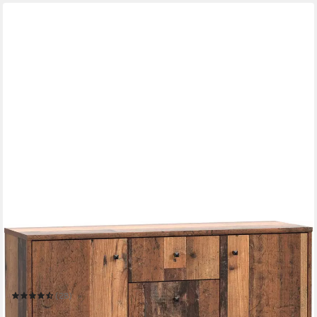
FORTE
Kommode Tempra, Kommode, 2 Türen, 5 Schubkästen, viel
Stauraum
108,8 x 85,5 x 34,8 cm
B/H/T
(28)
115,00 €
UVP
339,00 €