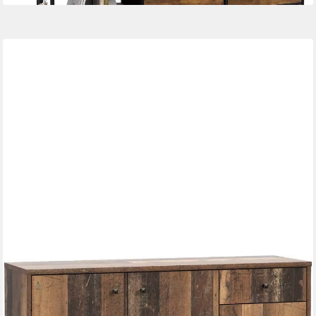
FORTE
Kommode Tempra, Kommode, 3 Türen, 2 Schubkästen, viel
Stauraum
108,8 x 85,5 x 34,8 cm
B/H/T