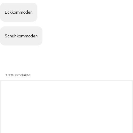
Eckkommoden
Schuhkommoden
3.836 Produkte