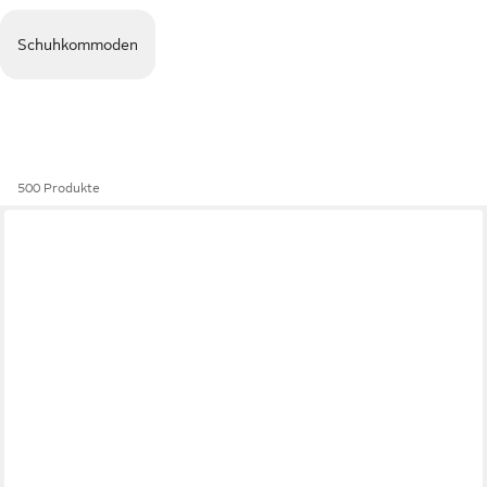
Schuhkommoden
500 Produkte