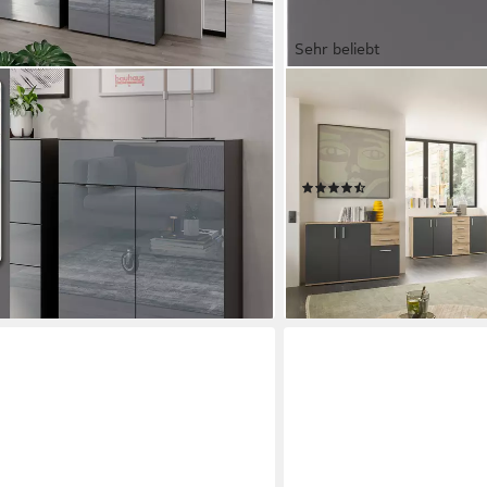
Sehr beliebt
HBZ
 mit Glasauflagen, Breite 83 cm,
Kommode BC-Drift-2, Univ
s. Varianten
80x84x35 cm (1 St), Komm
Schubkästen, 1 Einlegebo
0 €
(39)
ab 74,99 €
UVP
129,00 €
en bei dir
-42%
lieferbar - in 1-2 Werktagen be