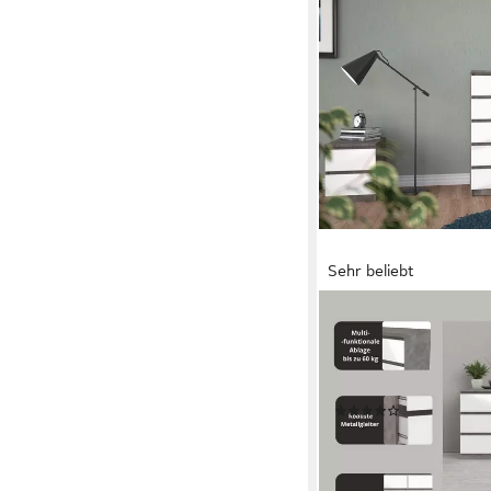
Sehr beliebt
HOME AFFAIRE
Kommode Naia, 6 Schu
Breite 158 cm, Viel St
mehreren Farben
(67)
239,99 €
UVP
758,00 €
-68%