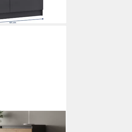
i dir