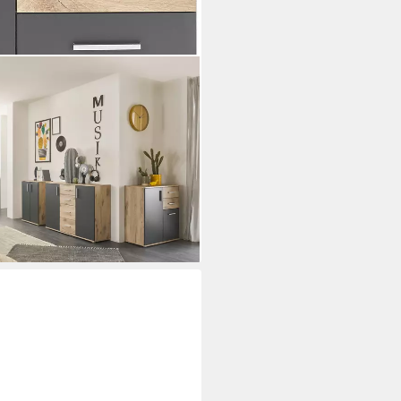
ersalschrank Stellmaß BxHxT
ode mit 2 Türen, 2
den
i dir