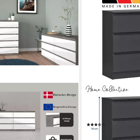
HOME COLLECTIVE
bladen im skandinavischen Design,
Kommode mit 6 Schubladen
auraum mit griffloser Front, in
Holz Schrank (Highboard 
Wohnzimmer Flur Büro Or
Kommode Sideboard, Anth
(26)
ab 134,90 €
UVP
199,00 €
-32%