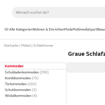
Alle Kategorien
Wohnen & Einrichten
Mode
Multimedia
Sport
Beau
Startseite
Möbel
Schlafzimmer
Graue Schla
Kommoden
Schubladenkommoden
Kombikommoden
Türkommoden
Schuhkommoden
Wickelkommoden