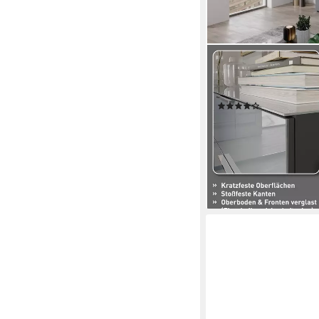
GERMANIA
Kombikommode Oakland
mit Schubladen, in ver
(16)
ab 349,99 €
UVP
819,0
-57%
lieferbar - in 4-5 Werktag