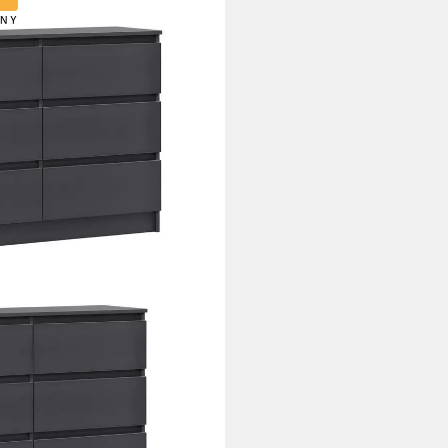
 95, 120, 140, 160 cm breit
Anrichte Schlafzimmer
ganizer), Kommode 95 cm breit
razit