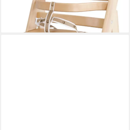
ab 62,21 €
UVP
99,90 €
-38%
lieferbar - in 5-6 Werktagen bei dir