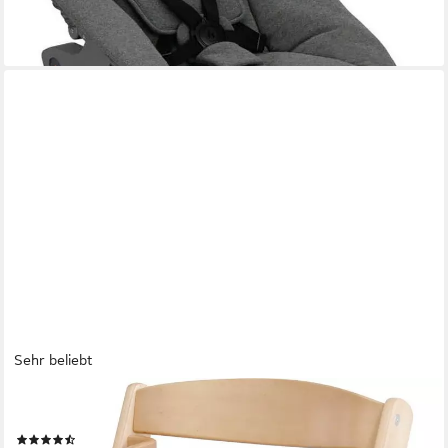
lieferbar - in 2-4 Werktagen bei dir
Sehr beliebt
ROBA®
Hochstuhl Treppenhochstuhl Sit up III, natur, aus Holz
(49)