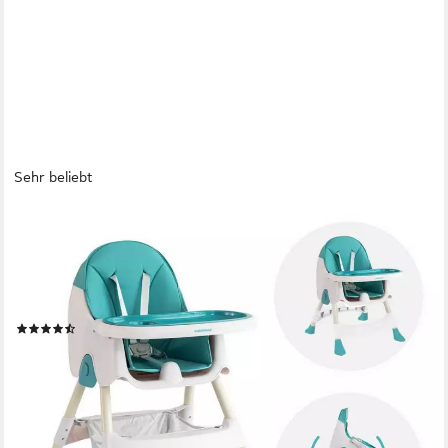
Sehr beliebt
FOXSPORT
Kombihochstuhl, Kinder-Esstuhl​, 2 in 1 Babystuhl,
Kinderklappstuhl (mit Ablagekorb, mit 5-Punkt-Sicherheitsgurt,
wasserdichtes abnehmbares Tablett), klappbar, 6 Monate bis 4
Jahre, 50kg belastbar, vier Farben
(70)
49,99 €
UVP
85,99 €
-42%
lieferbar - in 3-4 Werktagen bei dir