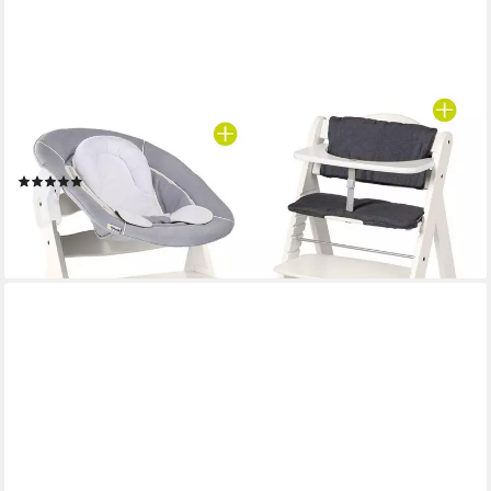
HAUCK
Hochstuhl Beta Plus White - Newborn Set, Babystuhl ab Geburt
inkl. Aufsatz für Neugeborene, Tisch, Sitzauflage
(1)
179,90 €
UVP
229,80 €
-22%
lieferbar - in 3-4 Werktagen bei dir