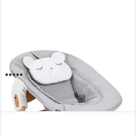
HAUCK
Hochstuhl Alpha Newborn Pre, Nature Grey, mit Newborn
Aufsatz
(16)
ab 131,74 €
UVP
149,90 €
-12%
lieferbar - in 2-4 Werktagen bei dir