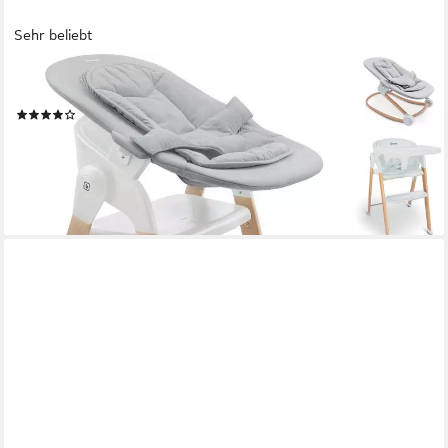
Sehr beliebt
BABYGO
Kombihochstuhl Levels, inklusive Wippe
(34)
ab 120,85 €
UVP
149,90 €
-19%
lieferbar - in 3-4 Werktagen bei dir