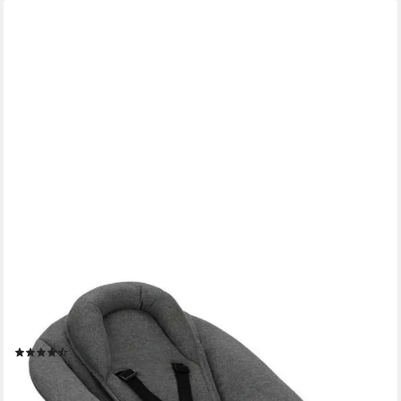
HAUCK
Hochstuhl Alpha Newborn Set Plus, Dark Grey, mit Newborn
Aufsatz
(13)
ab 163,93 €
UVP
199,90 €
-18%