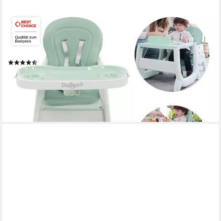
DALIYA®
Kombihochstuhl MULTIHOK 4in1 Baby- & Kinderhochstuhl,
Spieltisch mit Kinderstuhl (Set, 3 St), Kinderhochstuhl wandelbar
zu Spieltisch oder Lerntisch mit Kinderstuhl
(15)
69,90 €
UVP
199,95 €
-65%
lieferbar - in 3-4 Werktagen bei dir