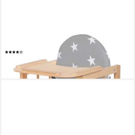
ROBA®
Kombihochstuhl Little Stars, zur Kindersitzgarnitur umbaubar
(32)
ab 62,11 €
UVP
79,90 €
-22%
lieferbar - in 3-4 Werktagen bei dir