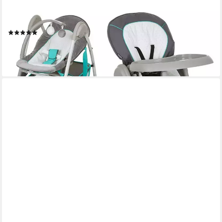
HAUCK
Hochstuhl Sit'n Relax - Hearts, Baby & Kinder Hochstuhl
Babyliege Höhenverstellbar, Räder Klappbar
(19)
129,99 €
UVP
149,90 €
-13%
lieferbar - in 3-4 Werktagen bei dir