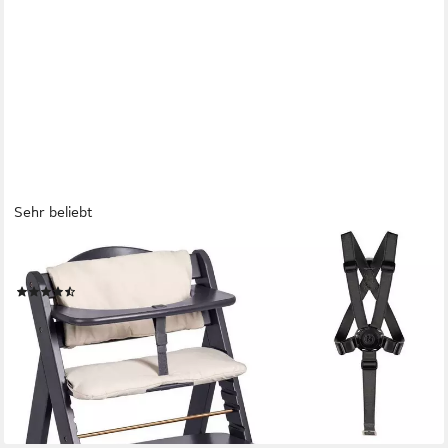
Sehr beliebt
HAUCK
Hochstuhl Beta+, mit Holzrädern
(24)
ab 118,34 €
UVP
149,90 €
-21%
lieferbar - in 2-4 Werktagen bei dir