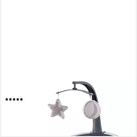
BABYGO
Hochstuhl Newborn Set Family 2in1
(3)
138,77 €
UVP
149,90 €
-7%
lieferbar - in 3-4 Werktagen bei dir