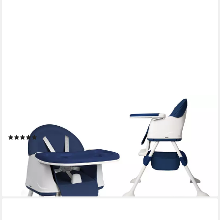
FIVMEN
Tischsitz Kindertischsitz Klappbarer 3in1, Multifunktionaler
Verstellbar
(5)
45,99 €
UVP
101,98 €
-55%
lieferbar - in 4-5 Werktagen bei dir