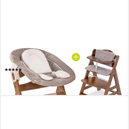
HAUCK
Hochstuhl Alpha Plus Walnut Newborn Set (Set, 4 St), Holz
Babystuhl ab Geburt inkl. Aufsatz für Neugeborene & Sitzauflage
(1)
179,90 €
UVP
209,70 €
-14%
lieferbar - in 3-4 Werktagen bei dir