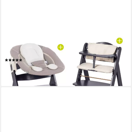
HAUCK
Hochstuhl Beta Plus Dark Grey - Newborn Set, Babystuhl ab
Geburt inkl. Aufsatz für Neugeborene, Tisch, Sitzauflage
(1)
189,90 €
UVP
229,80 €
-17%
lieferbar - in 3-4 Werktagen bei dir