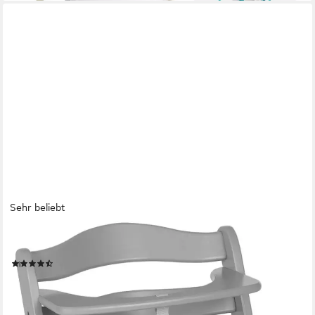
Sehr beliebt
HAUCK
Hochstuhl Alpha+
(134)
ab 90,75 €
UVP
109,90 €
-17%