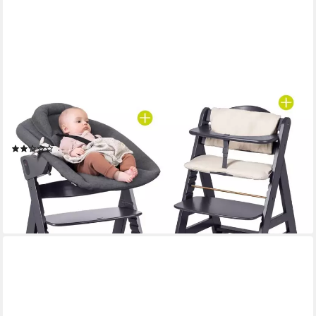
HAUCK
Hochstuhl Beta Plus Dark Grey - Newborn Set, Babystuhl ab
Geburt inkl. Aufsatz für Neugeborene, Tisch, Sitzauflage
(1)
209,90 €
UVP
239,80 €
-12%
lieferbar - in 3-4 Werktagen bei dir