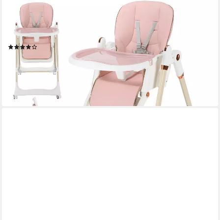
OYAJIA
Hochstuhl Kinderstuhl Stuhl Baby Kinderstuhl Klappbar mit
Esstablett (Baby & Kinder Hochstuhl Babyliege Höhenverstellbar,
Räder Klappbar), mit Liegefunktion 0-36 Monate
(15)
57,99 €
UVP
139,99 €
-59%
lieferbar - in 4-5 Werktagen bei dir