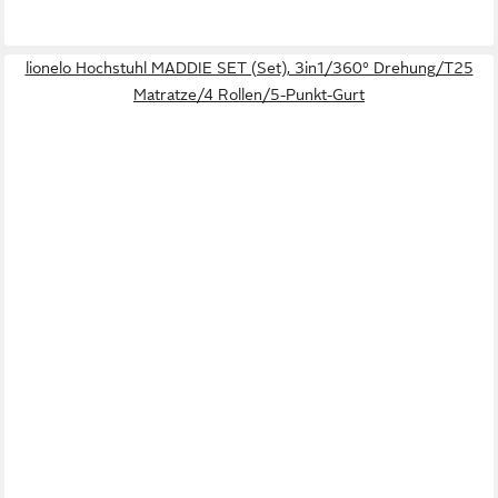
lionelo Hochstuhl MADDIE SET (Set), 3in1/360° Drehung/T25
Matratze/4 Rollen/5-Punkt-Gurt