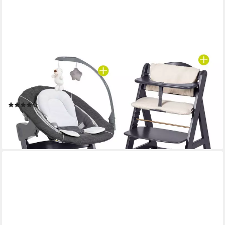
HAUCK
Hochstuhl Beta Plus Dark Grey - Newborn Set Deluxe, Holz
Babystuhl ab Geburt mit Neugeborenenaufsatz, Sitzkissen,
Essbrett
(5)
199,90 €
UVP
229,80 €
-13%
lieferbar - in 3-4 Werktagen bei dir