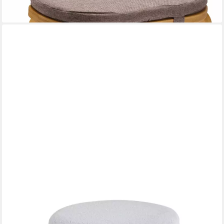
-50%
lieferbar - in 2-3 Werktagen bei dir
ALESVELT
Polsterhocker Puffhocker, Fußstütze, 38 cm, weiß
149,90 €
UVP
199,00 €
-25%