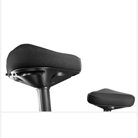
CLOUVOU
Arbeitshocker Nexus Bürohocker - Ergonomischer Hocker Büro
-, höhenverstellbar 57cm bis 82cm - Wackelhocker zur Stärkung
des Rückens
(15)
109,99 €
UVP
169,99 €
-35%
lieferbar - in 2-3 Werktagen bei dir