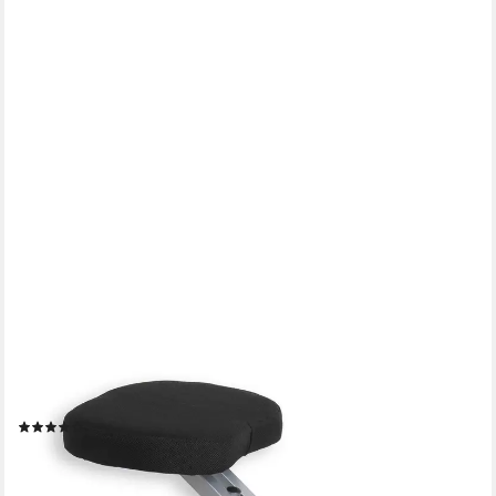
IDIMEX
Arbeitshocker ROBERT, Kniestuhl Kniehocker Sitzhocker
Bürohocker Stoff ergonomisch orthopädi
(6)
59,95 €
lieferbar - in 2-3 Werktagen bei dir