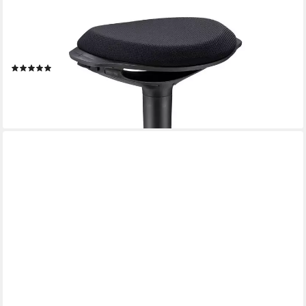
CARO-MÖBEL
Sitzhocker ASTORIA, Bürohocker ASTORIA ergonomisch
drehbar
(1)
59,95 €
UVP
69,95 €
-14%
lieferbar - in 2-3 Werktagen bei dir