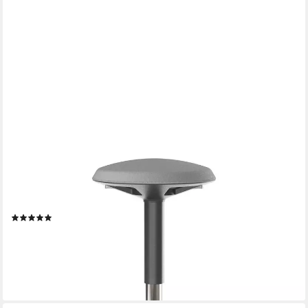
DESKSPACE
Drehhocker Motion Ergonomischer Stehhocker -
Höhenverstellbarer Bürohocker (Einzelartikel),
Höhenverstellbarer Stehhocker mit ergonomischem Sitzkomfort
(1)
159,00 €
UVP
279,00 €
-43%
lieferbar - in 4-5 Werktagen bei dir