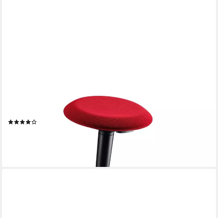
SEDUS
Arbeitshocker se:fit (Made in Germany, 5 Jahre Garantie),
Ergonomischer und Rutschfester Stehhocker
(1)
213,00 €
lieferbar - in 5-6 Werktagen bei dir