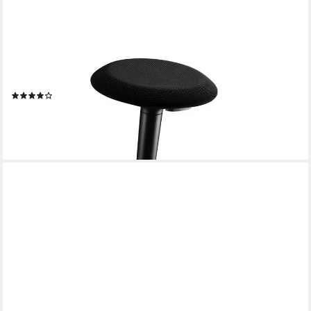
SEDUS
Arbeitshocker se:fit (Made in Germany, 5 Jahre Garantie),
Ergonomischer und Rutschfester Stehhocker
(1)
213,00 €
lieferbar - in 5-6 Werktagen bei dir