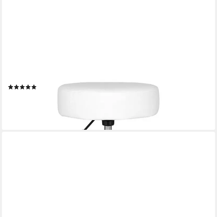
DIBEA
Drehhocker 360° & stufenlos höhenverstellbar (1 St), Rollhocker
mit 5 Rollen, Arbeitshocker gepolstert
(4)
29,95 €
UVP
39,95 €
-25%
lieferbar - in 2-3 Werktagen bei dir