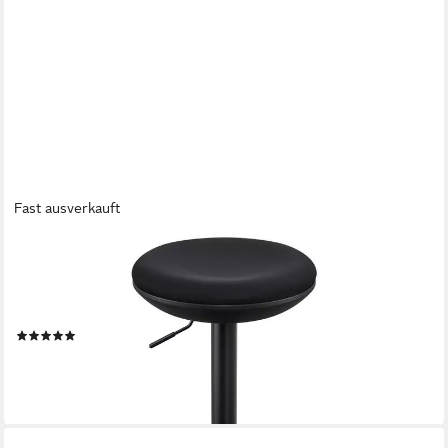
Fast ausverkauft
IWMH
Drehhocker Höhenverstellbar Bürohocker, Drehbar
Arbeitshocker ohne Rollen, Hocker für Büro, Schlafzimmer,
Küche, Wohnzimmer, Bar
(2)
69,99 €
UVP
99,99 €
-30%
lieferbar - in 4-5 Werktagen bei dir