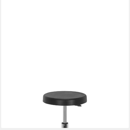
HJH OFFICE
Arbeitshocker TOP WORK 14 I Sitzhocker Hartschaum Höhe,
Drehhocker Bürohocker mit Fußring, höhenverstellbar,
Hartschaum Sitz
179,90 €
lieferbar - in 5-6 Werktagen bei dir