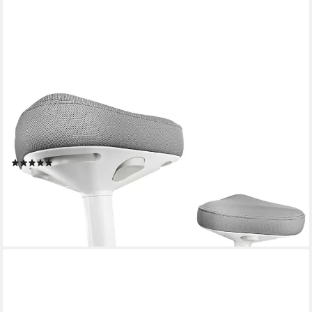
CLOUVOU
Arbeitshocker Nexus Bürohocker - Ergonomischer Hocker Büro
-, höhenverstellbar 57cm bis 82cm - Wackelhocker zur Stärkung
des Rückens
(15)
109,99 €
UVP
169,99 €
-35%
lieferbar - in 2-3 Werktagen bei dir