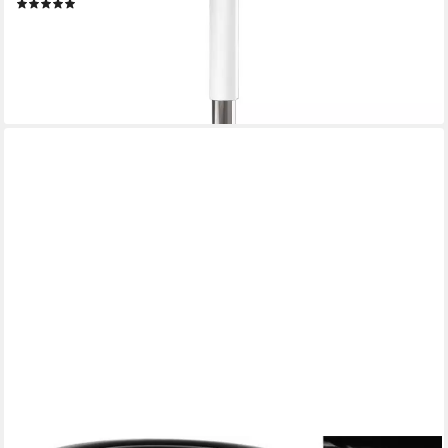
(1)
159,00 €
UVP
279,00 €
-43%
lieferbar - in 4-5 Werktagen bei dir