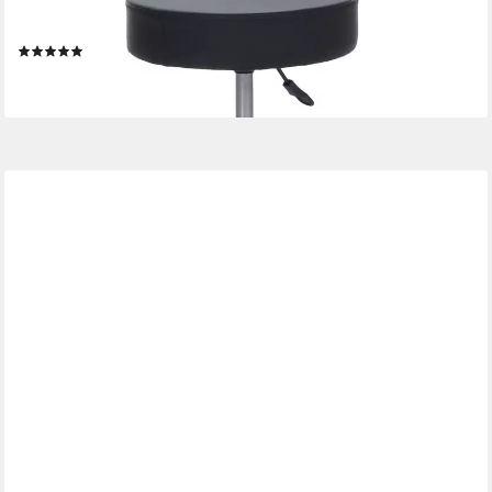
Arbeitshocker MCW-E47 (1 St), 360° frei drehbar, Stufenlos
höhenverstellbar, Gepolsterte Sitzfläche
(1)
ab 75,99 €
lieferbar - in 3-4 Werktagen bei dir