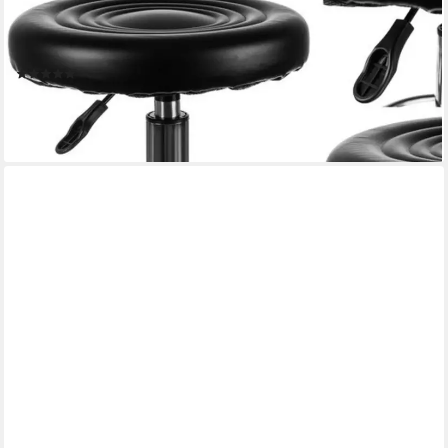
BEAUTYLUSHH
Arbeitshocker Friseurhocker Hocker Friseur (Spar-Set, 1 St.,
einfach praktisch), Zusätzliches Rad zur Beinstütze
(2)
36,90 €
45,90 €
-20%
lieferbar - in 6-8 Werktagen bei dir