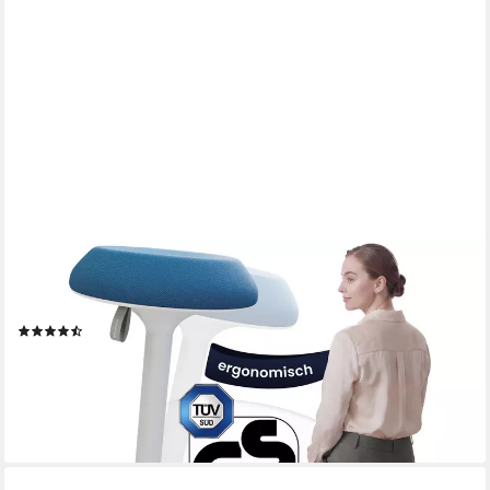
ERGOTOPIA
Drehhocker Dyko - höhenverstellbarer Bürohocker, 360°
schwenkbar
(3)
189,00 €
UVP
249,00 €
-24%
lieferbar - in 4-5 Werktagen bei dir
+2