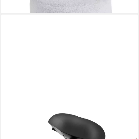
lieferbar in 4 Wochen
FLEXISPOT
Drehhocker Drehhocker mit Gummifuß, Bürostuhl,
Ergonomischer Schreibtischstuhl, 30° Schaukelbar
89,99 €
UVP
159,99 €