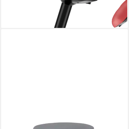
-44%
lieferbar - in 4-5 Werktagen bei dir
MCW