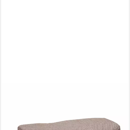
ACTIVE PEAK
Meditationshocker Meditationsbank Yoga Hocker Klappbar 44 x
18 cm inkl. Kissen (2 St., Ergonomische Yoga Sitzbank aus Holz
Meditationsbank), inklusive Polster für Achtsamkeit &
Knieentlastung
29,97 €
UVP
59,99 €