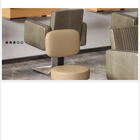
HOMCOM
Rollsitz Rollhocker höhenverstellbar mit Rückenlehne
(Bürohocker, 1 St., Arbeitshocker), für Büro Salon Massage Spa
Hellbraun
(4)
39,99 €
UVP
51,87 €
-23%
lieferbar - in 2-3 Werktagen bei dir