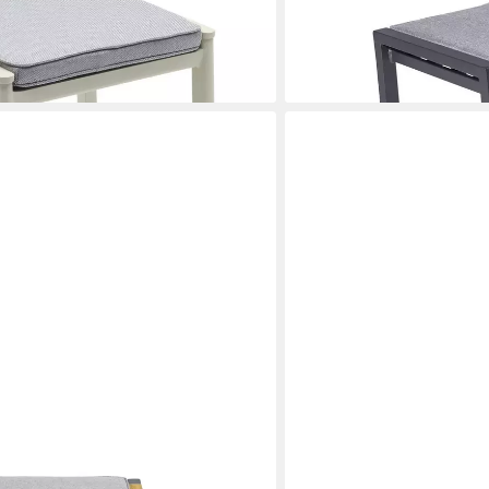
142,50 €
Kissen
UVP
170,00 €
-16%
lieferbar in 6 Wochen
en bei dir
LC GARDEN
Gartenlounge-Hocker