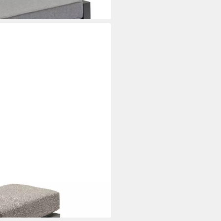
i dir