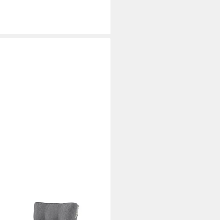
arma« Positionsstuhl
verstellbare Rückenlehne