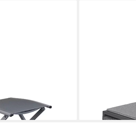
LC GARDEN
Gartenlounge-Hocker
215,00 €
en bei dir
lieferbar in 6 Wochen