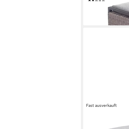
(1)
ab 134,90 €
UVP
189,9
-29%
lieferbar - in 6-8 Werktag
Fast ausverkauft
LC GARDEN
Polsterhocker Hocker