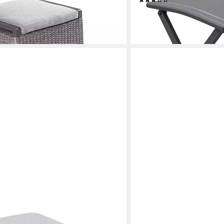
(1)
ab 59,90 €
0 €
UVP
129,90 €
-54%
en bei dir
lieferbar - in 6-8 Werktagen be
LC GARDEN
/Fußbank »Mira« eckig Gartenmöbel
Gartenlounge-Hocker