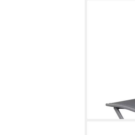
LC GARDEN
Gartenlounge-Hocker
113,75 €
lieferbar - in 6-8 Werktag