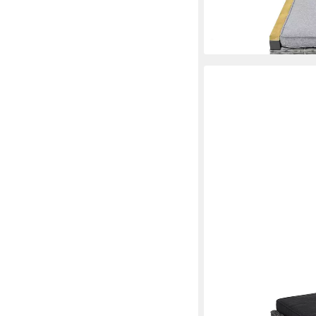
155,00 €
UVP
189,00 €
-18%
lieferbar in 6 Wochen
LC GARDEN
Gartenlounge-Hocker
148,75 €