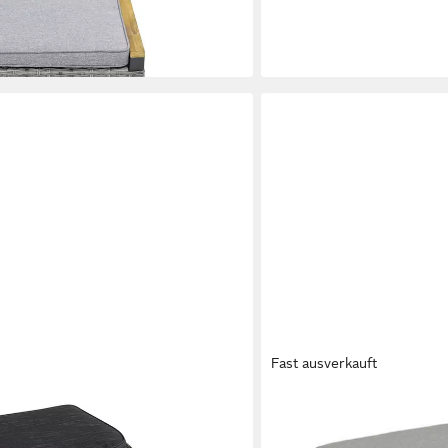
181,25 €
lieferbar - in 6-8 Werktagen be
Fast ausverkauft
LC GARDEN
Gartenlounge-Hocker
198,75 €