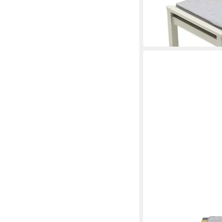
Taupe Textilene inkl. 
129,90 €
UVP
149,90 €
-13%
lieferbar - in 6-8 Werktag
LC GARDEN
Gartenlounge-Hocker