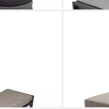
lieferbar - in 6-8 Werktagen be
LC GARDEN
Gartenlounge-Hocker
205,00 €
lieferbar in 6 Wochen