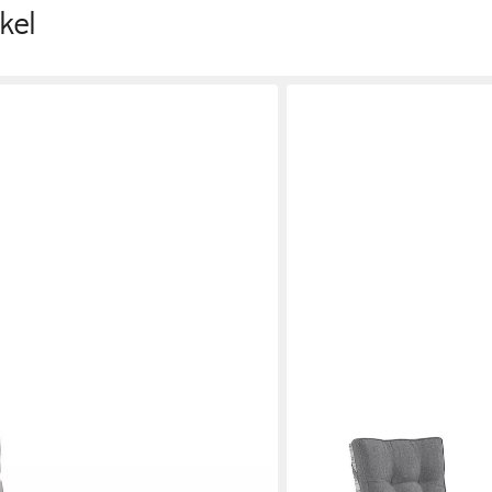
kel
LC GARDEN
uhl + Hocker »Mira« Gartenmöbel
Gartenstuhl LC Garden »P
Verstellsessel weiß-grau, 