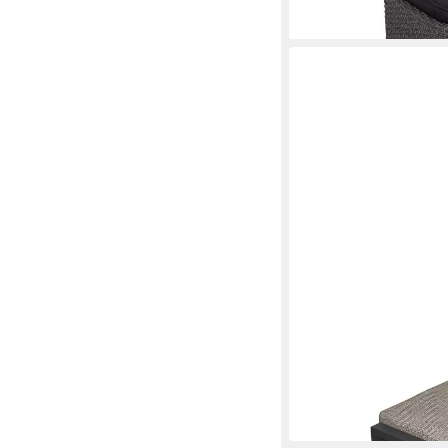
lieferbar in 6 Wochen
LC GARDEN
Gartenlounge-Hocker
195,00 €
lieferbar in 6 Wochen