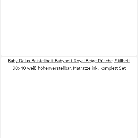
Baby-Delux Beistellbett Babybett Royal Beige Rüsche, Stillbett
90x40 weiß höhenverstellbar, Matratze inkl. komplett Set