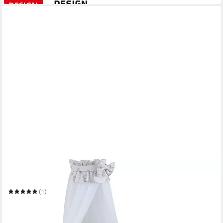
BABY-DELUX
Beistellbett Babybett Shiny Teddy
(1)
189,95 €
UVP
300,00 €
-37%