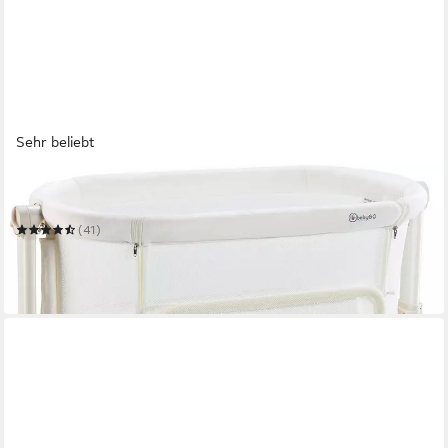
Sehr beliebt
BABYGO
Beistellbett Amila, beige white
(41)
ab 138,45 €
UVP
189,90 €
-27%
in 6-8 Werktagen bei dir