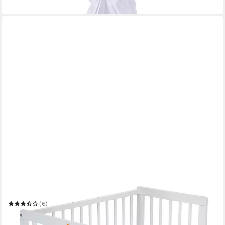
in 4-5 Werktagen bei dir
FABIMAX
Beistellbett Basic weiß
(6)
ab 179,90 €
in 3-4 Werktagen bei dir