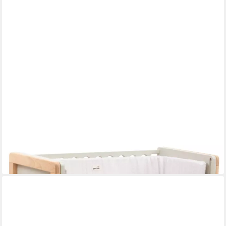
GEUTHER
Beistellbett HATO Beistellbett 4-in-1 mitwachsend Babybett
Holz Natur
199,99 €
in 3-4 Werktagen bei dir