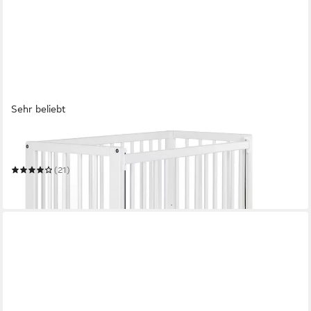
Sehr beliebt
FILLIKID
Beistellbett Vario 2in1 - Weiß
(21)
149,90 €
in 3-4 Werktagen bei dir