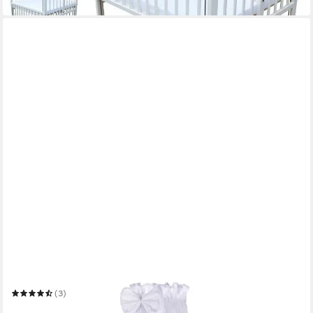
in 6-7 Werktagen bei dir
WALDIN
Beistellbett Waldin Baby Beistellbett,Matratze,Stoffset Buche
massiv, verstellbar
(3)
177,01 €