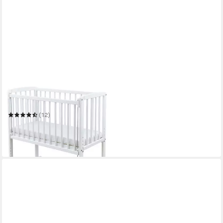
BABY-DELUX
Beistellbett Beistellbett
(12)
136,95 €
UVP
235,00 €
-42%
in 4-5 Werktagen bei dir