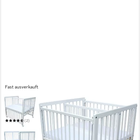
Fast ausverkauft
MICOLAND
Beistellbett Beistellbett / Zwillingsbett mit Matratzen und
Rädern 90x80 cm LUX
(2)
299,99 €
UVP
349,99 €
-14%