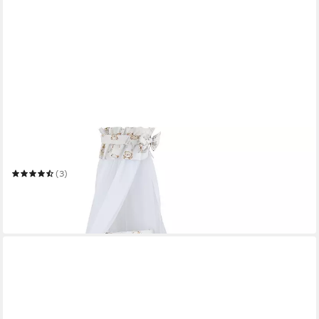
BABY-DELUX
Beistellbett Babybett Teddy Beige
(3)
189,95 €
UVP
300,00 €
-37%
in 4-5 Werktagen bei dir