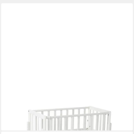
GEUTHER
Beistellbett Betty - 9-Fach Höhenverstellbar, stabil & ideal für
Neugeborene
89,99 €
in 3-4 Werktagen bei dir