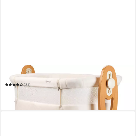
BABYGO
Beistellbett SidebySide, weiß/beige
(31)
179,90 €
UVP
219,90 €
-18%
in 2-3 Werktagen bei dir