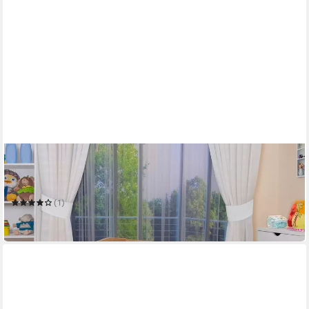
WALDIN
Beistellbett Baby Beistellbett,Matratze,Buche
massiv,verstellbar
(1)
136,73 €
in 4-5 Werktagen bei dir