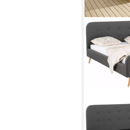
HOME AFFAIRE
Polsterbett Amrum
Mehrere Größen
ab 219,99 €
UVP
409,99