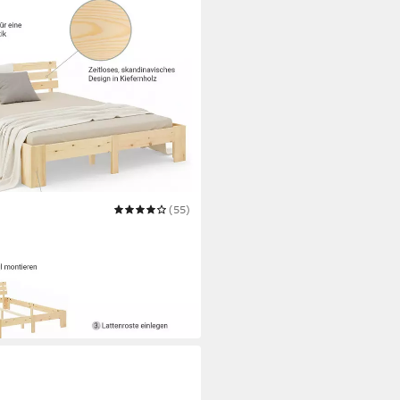
(55)
20x200 140x200 160x200
eil Lattenrost