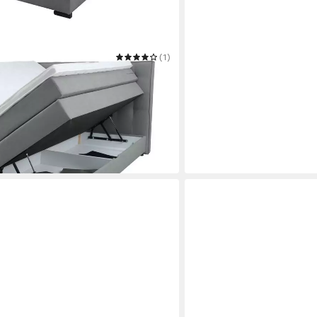
(1)
oppelbett, Polsterbett,
rbett, 160, 180 cm
9 €