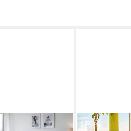
GEBORGENSCHLAFEN
Massivholzbett aus Zirben
Zirbenholzbett