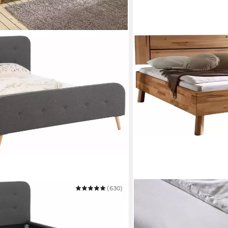
(630)
HOME AFFAIRE
Massivholzbett Chavot II
Mehrere Größen
ab 514,72 €
 €
UVP
672,00 €