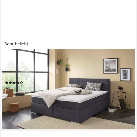
Sehr beliebt
COTTA
Boxspringbett Simba erhältlich in verschiedenen Breiten, Farben
und Härtegraden, im Bezugsstoff: Karo, über 1500 positive
Bewertungen!
(1712)
ab 749,99 €
UVP
1.676,00 €
-55%
lieferbar in 3 Wochen