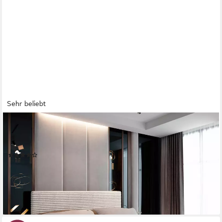
Sehr beliebt
MASSENO
Boxbett PISA 160x200 cm mit Bonell Matratze und Topper,
Doppelbett, Polsterbett mit Kopfteil, Boxspringbett
(64)
ab 599,00 €
808,65 €
-26%
lieferbar - in 9-11 Werktagen bei dir
+7