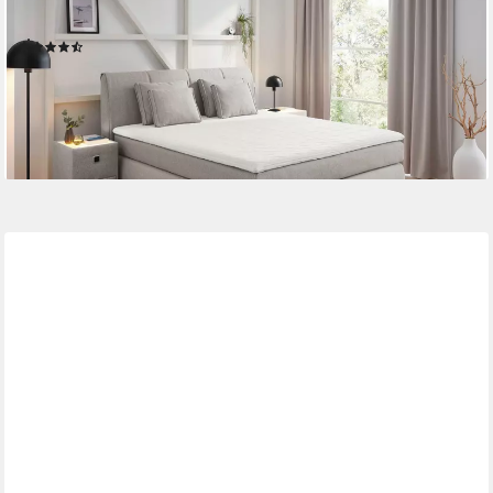
4 Kissen, erhältlich in den Breiten 160 & 180cm
(633)
ab 849,99 €
UVP
1.599,99 €
-47%
lieferbar - in 2-4 Werktagen bei dir