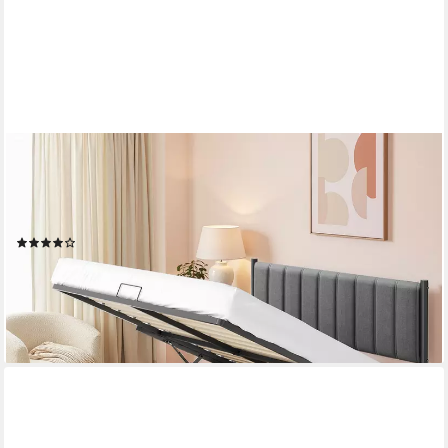
VASAGLE
Polsterbett Bettgestell, Bettrahmen, Bett, modern, einfache
Montage, Kopfteil, klappbar Lattenrost, Hydrauliksystem, 160 x
200 cm
(86)
ab 219,99 €
UVP
296,99 €
-26%
lieferbar - in 5-6 Werktagen bei dir