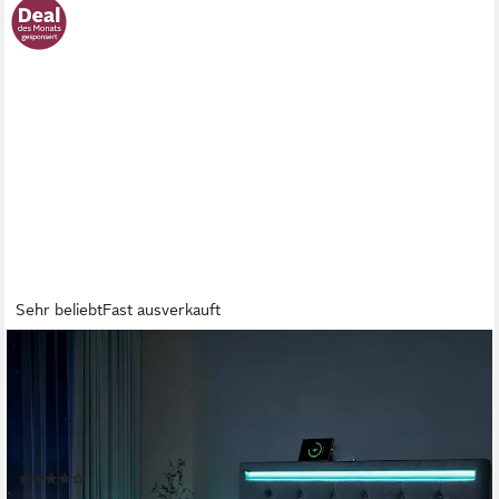
Sehr beliebt
Fast ausverkauft
FURNISHINGS HOME
Polsterbett LED Doppelbett Stauraumbett mit Kopfteil und 4
Schubladen 90-180x200cm (Leinenmaterial Polsterbett mit RGB
Beleuchtung), mit Lattenrost und Ladefunktion, mit
Komforthöhe, Leises Design Bett
(109)