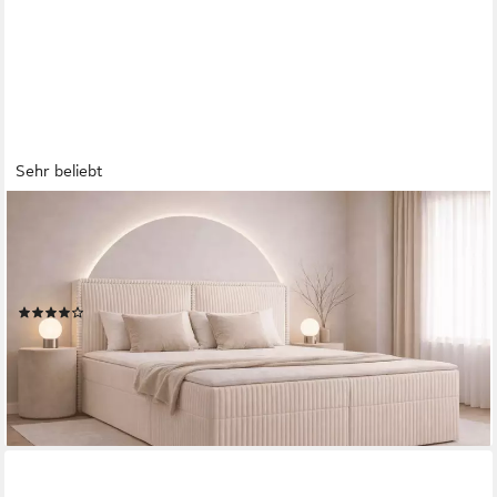
Sehr beliebt
MOEBLO
Boxbett Bett 04 (Bonnell + Topper, Doppelbett gepolstertes
Kopfteil Bett mit Bettkasten, aus Cord, Polsterbett
Kontinentalbett), (BxHxT):143/163/183x113x214cm
(39)
ab 769,00 €
UVP
1.019,00 €
-25%
lieferbar - in 5-6 Werktagen bei dir