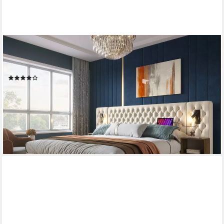
FLIEKS
Polsterbett, Doppelbett 160×200cm mit 2 Nachttische 4
Schublade Leselicht USB-Laden
(80)
ab 499,99 €
UVP
849,99 €
-41%
lieferbar - in 6-7 Werktagen bei dir