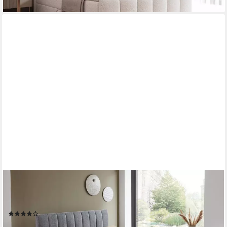
ATLANTIC HOME COLLECTION
Boxbett Alva, wahlweise mit Matratze, wahlweise mit Matratze
und Topper
(42)
ab 499,99 €
UVP
1.197,00 €