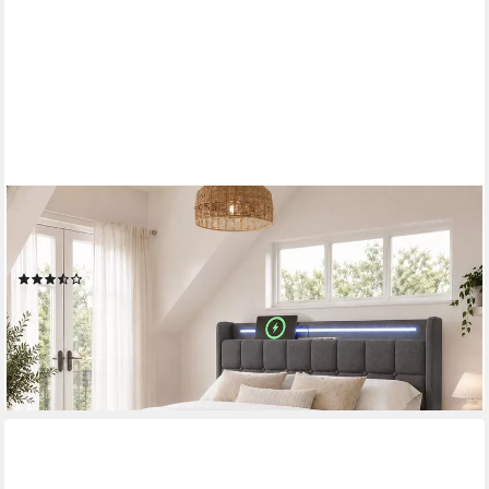
FLIEKS
Polsterbett, LED-Beleuchtung Doppelbett 160x200cm mit
Ladefunktion und 4 Schubladen
(252)
ab 275,99 €
UVP
729,99 €
-62%
lieferbar - in 6-7 Werktagen bei dir