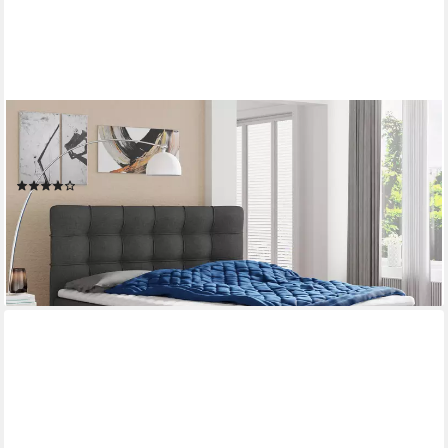
SOFNET
Boxbett Best (mit zwei Bettkästen, Bonell-Matratze und Topper),
Doppelbett, Polsterbett mit Kopfteil, Boxspringbett
(355)
ab 619,00 €
UVP
909,00 €
-32%
lieferbar - in 3-4 Werktagen bei dir
+2