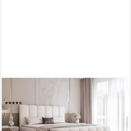
COMPLEO
Boxbett BUBBLE, Wolkenbett, Bequem, Bonell, Topper,
Doppelbett gepolstertes Kopfteil mit Bettkasten
(56)
ab 999,00 €
1.599,00 €
-38%
lieferbar - in 9-11 Werktagen bei dir