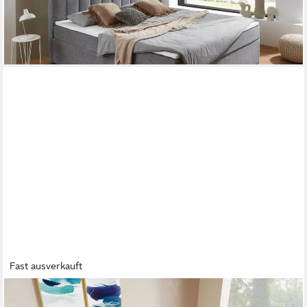
-58%
lieferbar - in 2-4 Werktagen bei dir
Fast ausverkauft
FLIEKS
Polsterbett, Hydraulisches Doppelbett Stauraumbett Baumwolle