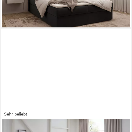
-28%
lieferbar - in 5-6 Werktagen bei dir
Sehr beliebt
JOCKENHÖFER GRUPPE
Boxspringbett "Carla", wahlweise mit oder ohne Bettkasten, inkl.