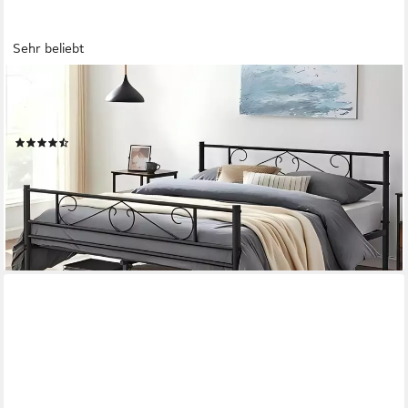
Sehr beliebt
VASAGLE
Bettgestell aus Metall, Bettrahmen, hochtragfähig, in 5 Größen
verfügbar (1-tlg., 160 x 200 cm)
(270)
ab 85,99 €
UVP
139,99 €
nur bis Dienstag
-39%
lieferbar - in 5-6 Werktagen bei dir