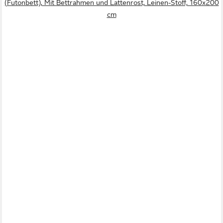
(Futonbett), Mit Bettrahmen und Lattenrost, Leinen-Stoff, 160x200
cm