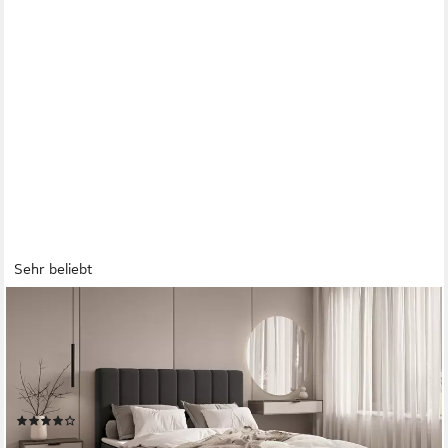
Sehr beliebt
MOEBLO
Boxbett Bett 01 (Bonell, Topper, Doppelbett gepolstertes
Kopfteil mit Bettkasten Boxbett - 160x200 cm, aus Samt,
Polsterbett Kontinentalbett, dekorativem Kopfteil),
(BxHxT):143/163/183x113x214 cm
(109)
ab 719,00 €
UVP
999,00 €