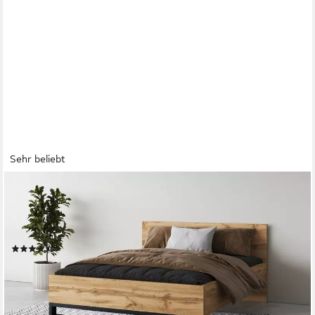
Sehr beliebt
HOME AFFAIRE
Bettgestell Bronne, Topeseller, Industrial Design (In den Breiten
140cm, 160cm und 180cm), Stauraumbett in drei Breiten, stabil
mit Kufen in Metalloptik
(101)
ab 259,99 €
UVP
452,99 €
-43%