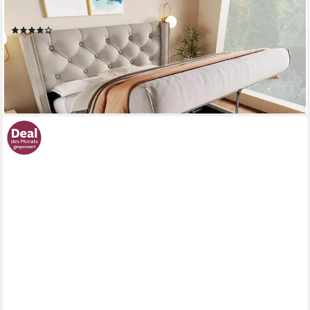
160x200cm
(203)
279,99 €
UVP
769,99 €
-64%
lieferbar - in 6-7 Werktagen bei dir