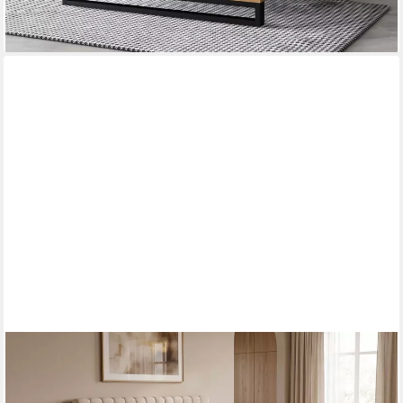
lieferbar - in 9-11 Werktagen bei dir
OTTO HOME
Polsterbett MOIVRE, vertikale Steppung in Rillenoptik, wahlweise
mit Bettkasten (Breite Liegefläche 120, 140, 160 oder 180cm),