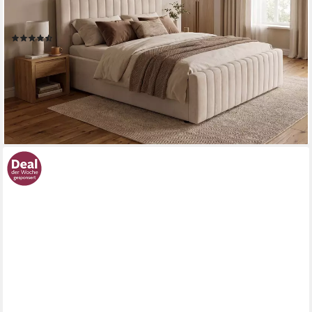
Stauraumbett, gepolstertes Kopfteil, ohne Matratze, modernes
Design
(17)
ab 618,68 €
UVP
959,00 €
-35%
lieferbar in 3 Wochen
+3