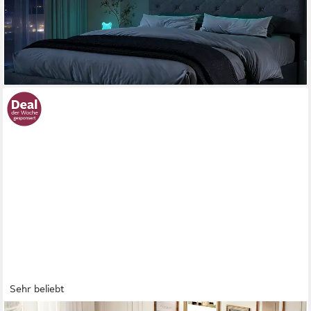
ab 256,49 €
UVP
649,99 €
nur diesen Monat
-61%
lieferbar - in 6-7 Werktagen bei dir
Sehr beliebt