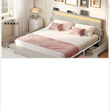
VASAGLE
Polsterbett Bettgestell, Metallbett (160 x 200 cm, 4 Schubladen,
verstellbares gepolstertes Kopfteil), LED, Ladestation, in 4
Größen verfügbar
(233)
ab 194,99 €
UVP
329,99 €
nur bis Dienstag
-41%
lieferbar - in 5-6 Werktagen bei dir