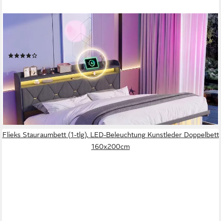
PXLOUE
Polsterbett LED Doppelbett, Bettkasten, Ladefunktion, Leinen,
160x200 cm
(76)
265,99 €
UVP
599,99 €
nur diesen Monat
-56%
lieferbar - in 6-7 Werktagen bei dir
+1
Flieks Stauraumbett (1-tlg), LED-Beleuchtung Kunstleder Doppelbett
160x200cm