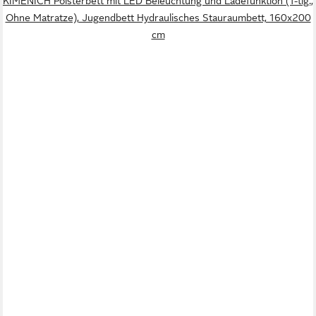
KIMENICH Polsterbett mit LED Beleuchtung und Ladefunktion (1-tlg.,
Ohne Matratze), Jugendbett Hydraulisches Stauraumbett, 160x200
cm