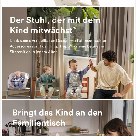
STOKKE
Hochstuhl TRIPP TRAPP Kinderhochstuhl, verstellbarer und
mitwachsender Hochstuhl
(5)
229,00 €