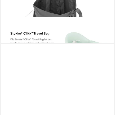
STOKKE
Hochstuhlauflage Clikk™ Travel Bag
29,00 €
in 4-5 Werktagen bei dir