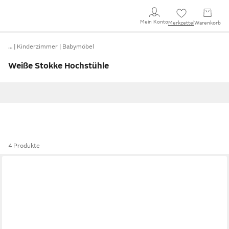
Mein Konto
Merkzettel
Warenkorb
…
Kinderzimmer
Babymöbel
Weiße Stokke Hochstühle
4 Produkte