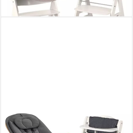
lieferbar - in 3-4 Werktagen bei dir
HAUCK
Hochstuhl Beta Plus Newborn Set Eco - White, Holz Babystuhl ab
Geburt mit Neugeborenensufsatz, Sitzkissen, Essbrett