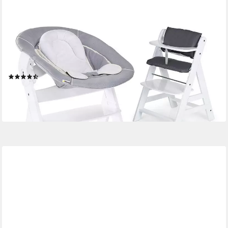
HAUCK
Hochstuhl Alpha Plus White - Newborn Set (Set, 4 St), Holz
Babyhochstuhl ab Geburt inkl. Neugeborenenaufsatz &
Sitzauflage
(6)
159,90 €
UVP
209,70 €
-24%
lieferbar - in 3-4 Werktagen bei dir