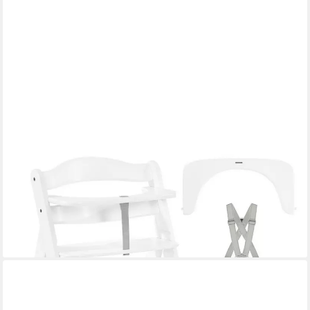
HAUCK
Hochstuhl Alpha Plus White, Mitwachsender Holz
Kinderhochstuhl verstellbar mit Sitzauflage & Gurt
104,90 €
UVP
139,80 €
-25%
lieferbar - in 3-4 Werktagen bei dir