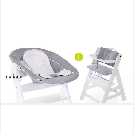
HAUCK
Hochstuhl Hauck Alpha Plus White Newborn Set (Set, 4 St), Holz
Babyhochstuhl ab Geburt inkl. Neugeborenenaufsatz &
Sitzauflage
(3)
169,90 €
UVP
209,70 €
-19%
lieferbar - in 3-4 Werktagen bei dir