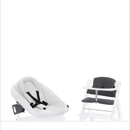
HAUCK
Hochstuhl Alpha Plus Newborn Set - White, Holz Babyhochstuhl
ab Geburt inkl. Neugeborenen Aufsatz & Sitzpolster
179,90 €
UVP
234,70 €
-23%
lieferbar - in 3-4 Werktagen bei dir