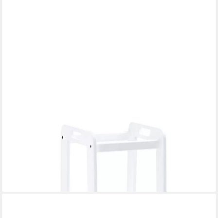
HAUCK
Tischsitz Learn N Explore - White, Lernturm Kinderstuhl für
Küche robust, mitwachsend & höhenverstellbar
99,90 €
UVP
119,90 €
-17%
lieferbar - in 3-4 Werktagen bei dir