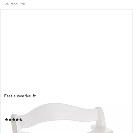
24 Produkte
Fast ausverkauft
HAUCK
Hochstuhl Alpha+
(134)
ab 84,98 €
UVP
109,90 €
-23%