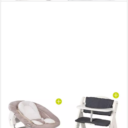
HAUCK
Hochstuhl Hauck Beta Plus Newborn Set - White, Holz Babystuhl
ab Geburt mit Neugeborenenaufsatz, Sitzkissen, Essbrett
179,90 €
UVP
219,80 €
-18%