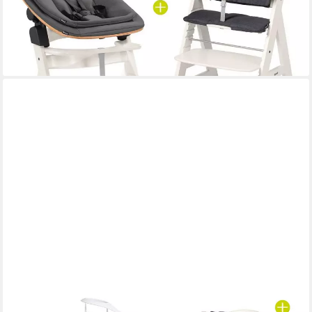
264,90 €
UVP
299,90 €
-12%
lieferbar - in 3-4 Werktagen bei dir
HAUCK