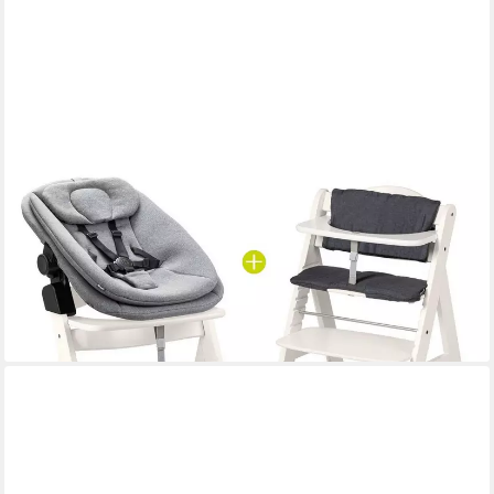
HAUCK
Hochstuhl Beta Plus White Newbornset 3in1 Bouncer (Set), Holz
Babystuhl ab Geburt mit Neugeborenensufsatz, Sitzkissen,
Essbrett
209,90 €
UVP
249,80 €
-16%
lieferbar - in 3-4 Werktagen bei dir