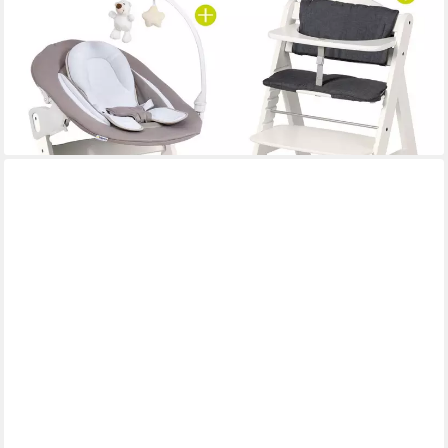
Hochstuhl Beta Plus Newborn Set Deluxe - White, Holz
Babystuhl ab Geburt mit Neugeborenenaufsatz, Sitzkissen,
Essbrett
209,90 €
UVP
229,80 €
-9%
lieferbar - in 3-4 Werktagen bei dir