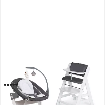
HAUCK
Hochstuhl Alpha Plus Weiß - Newborn Set Deluxe (Set, 4 St),
Holz Babystuhl ab Geburt inkl. Aufsatz für Neugeborene &
Sitzauflage
(8)
189,90 €
UVP
219,70 €
-14%
lieferbar - in 3-4 Werktagen bei dir