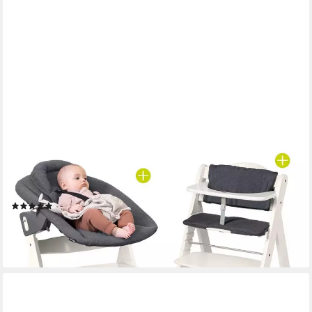
HAUCK
Hochstuhl Beta Plus White - Newborn Set, Babystuhl ab Geburt
inkl. Aufsatz für Neugeborene, Tisch, Sitzauflage
(2)
199,90 €
UVP
239,80 €
-17%
lieferbar - in 3-4 Werktagen bei dir