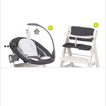
HAUCK
Hochstuhl Beta Plus White - Newborn Set Deluxe, Holz
Babystuhl ab Geburt mit Neugeborenenaufsatz, Sitzkissen,
Essbrett
(3)
199,90 €
UVP
229,80 €
-13%
lieferbar - in 3-4 Werktagen bei dir