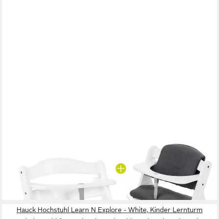
HAUCK
Hochstuhl Alpha Plus White, Holz Baby Kinderhochstuhl,
Sitzauflage & Play Tray Basis - verstellbar
174,90 €
lieferbar - in 3-4 Werktagen bei dir
Hauck Hochstuhl Learn N Explore - White, Kinder Lernturm