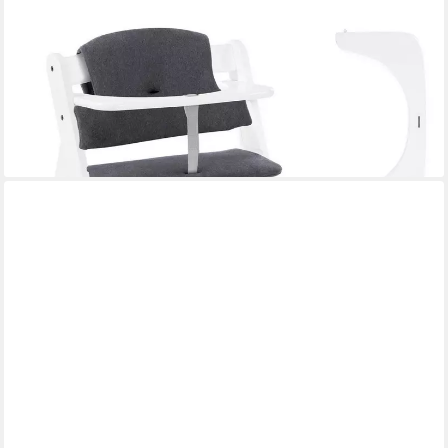
HAUCK
Hochstuhl Alpha Plus - White, Mitwachsender Holz
Kinderhochstuhl mit Gurt, Schutzbügel & Sitzauflage
114,90 €
UVP
144,80 €
-21%
lieferbar - in 3-4 Werktagen bei dir