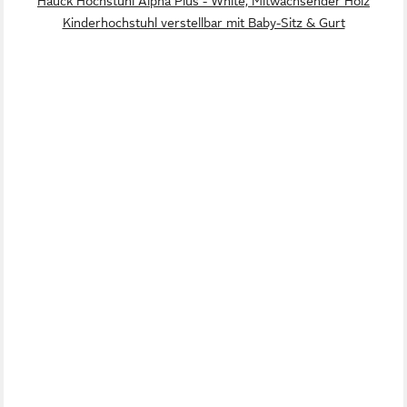
Hauck Hochstuhl Alpha Plus - White, Mitwachsender Holz
Kinderhochstuhl verstellbar mit Baby-Sitz & Gurt