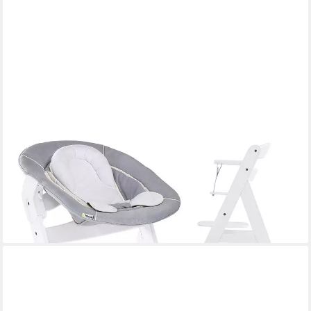
HAUCK
Hochstuhl Alpha Plus White Newborn Set (Set), Holz Babystuhl
ab Geburt mit Aufsatz für Neugeborene höhenverstellbar
164,90 €
UVP
179,80 €
-8%
lieferbar - in 3-4 Werktagen bei dir