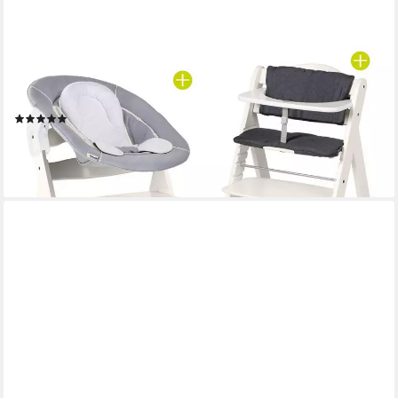
HAUCK
Hochstuhl Beta Plus White - Newborn Set, Babystuhl ab Geburt
inkl. Aufsatz für Neugeborene, Tisch, Sitzauflage
(1)
179,90 €
UVP
229,80 €
-22%
lieferbar - in 3-4 Werktagen bei dir