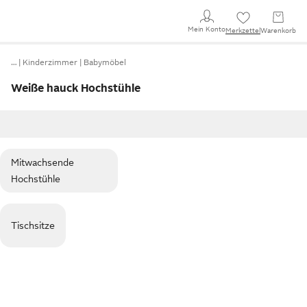
Mein Konto
Merkzettel
Warenkorb
…
Kinderzimmer
Babymöbel
Weiße hauck Hochstühle
Mitwachsende
Hochstühle
Tischsitze