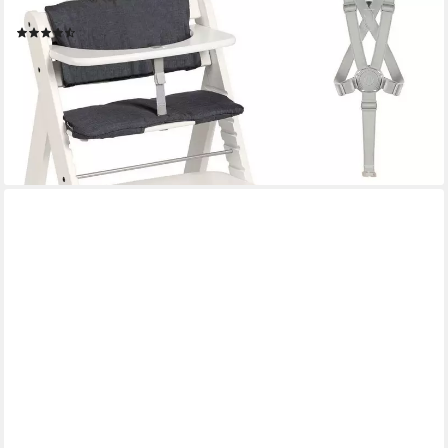
Hochstuhl Beta+, mit Holzrädern
(24)
ab 115,81 €
UVP
149,90 €
-23%
lieferbar - in 2-3 Werktagen bei dir