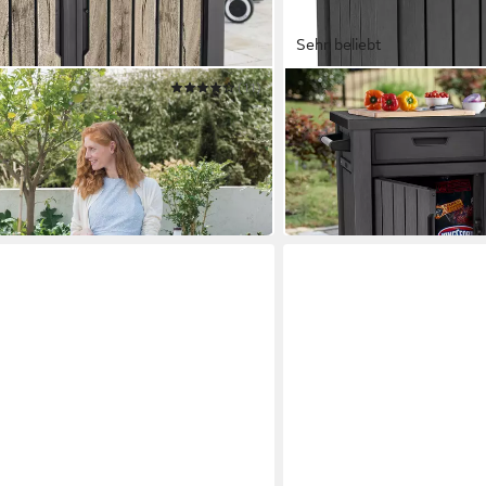
Sehr beliebt
(11)
KETER
 XL in Holzoptik Pinie, aus
Grillablagetisch "Unity X
hlplatte
Service-Tisch Gartentisch
124,00 x 90,00 x 52,00 cm
B/H/
199,00 €
in 4-5 Werktagen bei dir