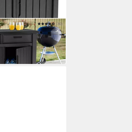
(30)
L Entertainment" 250 L Anthrazit
T