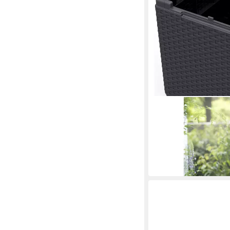
KETER
Gartentisch
37 x 37 x 37 cm
B/H/T
27,95 €
in 3-4 Werktagen bei dir