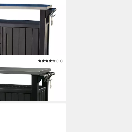
(11)
in Holzoptik Anthrazit, aus
atte