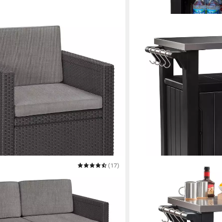
(17)
KETER
 verstellbarem Tisch Lyon in
Grillablagetisch Keter Gri
mit Edelstahltischplatte
70,00 x 90,00 x 54,00 cm
B/H/T
159,00 €
in 4-5 Werktagen bei dir