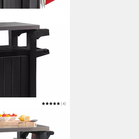
(4)
lltisch UNITY Anthrazit, 150L,