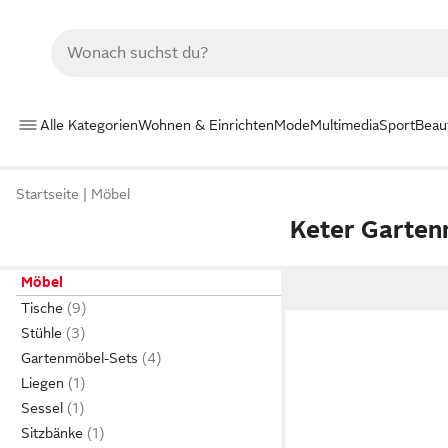
Alle Kategorien
Wohnen & Einrichten
Mode
Multimedia
Sport
Beau
Startseite
Möbel
Keter Garte
Möbel
Tische
Stühle
Gartenmöbel-Sets
Liegen
Sessel
Sitzbänke