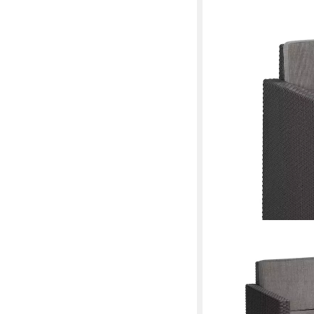
KETER
Loungeset Victoria mit
Rattanoptik 4tlg.
299,00 €
UVP
599,00 €
-50%
in 8-10 Werktagen bei dir