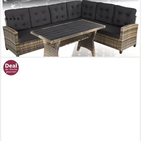
(polyrattan lounge Catania, 3-tlg., in Natur), wetterfestes UV-
beständiges Polyrattan
(70)
499,99 €
UVP
899,00 €
-44%
lieferbar - in 2-3 Werktagen bei dir