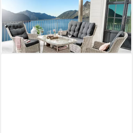
DESTINY
Garten-Essgruppe CASA Loungeset, Tisch 120x77x66cm,
vintage weiß, (Set, 13-tlg., 2 Sessel, 1 Sofa, inkl. Polster, 1 Tisch
mit aufgel. Glasplatte), Aluminium, Polyrattan
(10)
1.299,00 €
UVP
1.996,00 €
-35%
lieferbar - in 6-8 Werktagen bei dir