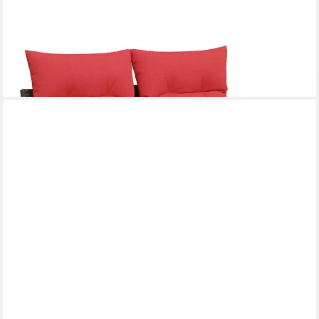
VIDAXL
Loungesofa Gartensofa Braun 124 x 62 x 85cm Poly-Rattan, 1
Teile
171,99 €
lieferbar - in 4-5 Werktagen bei dir