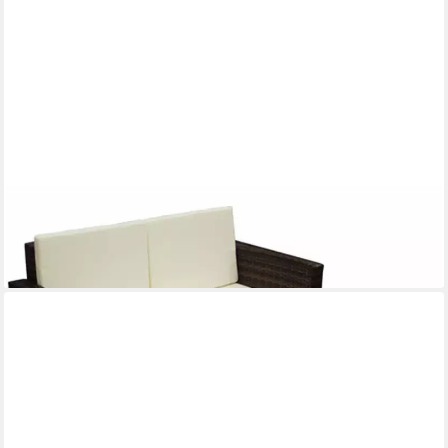
VIDAXL
Gartenlounge-Set 2-tlg. Garten-Lounge-Set mit Auflagen Poly
Rattan Braun, (2-tlg)
182,99 €
lieferbar - in 4-5 Werktagen bei dir