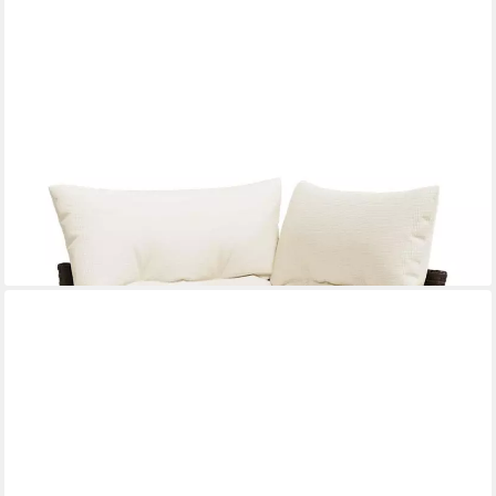
VIDAXL
Loungesofa Garten-Ecksofa mit Kissen Braun Poly Rattan, 1 Teile
119,95 €
lieferbar - in 4-5 Werktagen bei dir