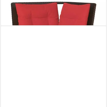
VIDAXL
Loungesofa Garten-Ecksofa mit Kissen Braun Polyrattan, 1 Teile
108,99 €
lieferbar - in 4-5 Werktagen bei dir
VIDAXL