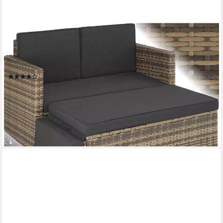
TECTAKE
Loungeset Rattan Lounge, Hocker mit klappbarer Stütze,
(Gartenlounge Korfu, 2-tlg., in natur), 2-Sitzer, widerstandsfähig,
UV-beständig, Dicke der Polster 8 cm
(139)
165,99 €
189,99 €
nur bis Dienstag
-13%
lieferbar - in 2-3 Werktagen bei dir