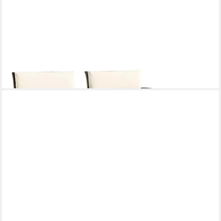
VIDAXL
Gartenlounge-Set Gartensofa 2-Sitzer mit Tisch und Hockern
Braun Poly Rattan, (1-tlg)
208,03 €
lieferbar - in 4-5 Werktagen bei dir