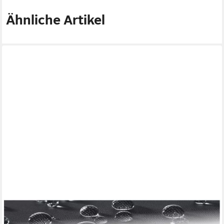
Ähnliche Artikel
TECTAKE
Loungeset gemütliche rattan-gartenmöbel mit weichen polstern,