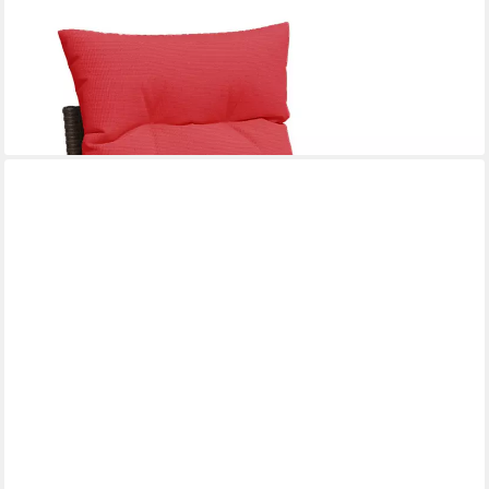
VIDAXL
Loungesofa, Garten-Sofa, mit Kissen Braun 55 x 62 x 69 cm Poly
Rattan, 1 Teile
ab 68,99 €
lieferbar - in 4-5 Werktagen bei dir