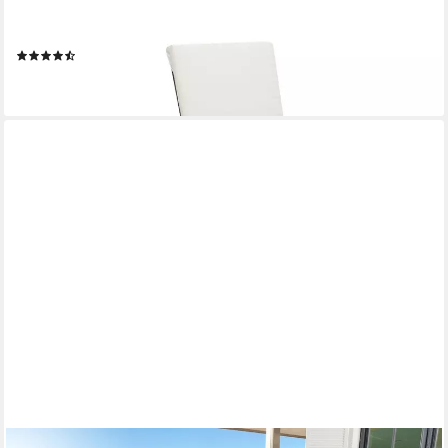
Gartenlounge-Set 2-tlg. Garten-Lounge-Set mit Kissen Poly
Rattan Braun, (2-tlg)
(3)
ab 127,99 €
lieferbar - in 4-5 Werktagen bei dir