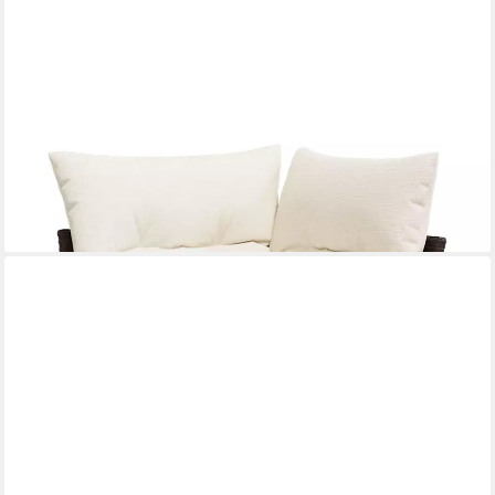
VIDAXL
Loungesofa Garten-Ecksofa mit Kissen Braun Poly Rattan, 1 Teile
ab 82,99 €
lieferbar - in 4-5 Werktagen bei dir