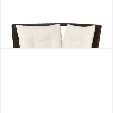
VIDAXL
Loungesofa Garten-Ecksofa mit Kissen Braun Poly Rattan, 1 Teile
ab 67,99 €
lieferbar - in 4-5 Werktagen bei dir