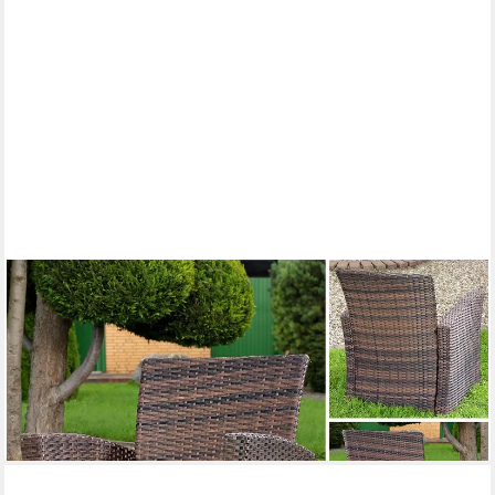
FEEL2HOME
Gartensessel Lounge Sessel Poly Rattan Garten Terrassen
Sessel Gartenstuhl Braun (Stück, 1-St), Schraub-Ausgleich-
Standfüße
109,80 €
UVP
209,90 €
-48%
lieferbar - in 2-3 Werktagen bei dir