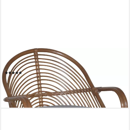
HOFMANN LIVING AND MORE
Loungesessel (1-St., Inklusive extra stark gepolsterten
Sitzkissen), Handgeflochten
(1)
356,06 €
UVP
399,00 €
-11%
lieferbar - in 8-10 Werktagen bei dir