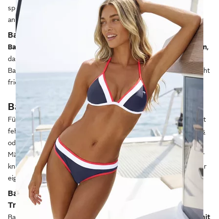
speichern.
Achte auf ein softes Bündchen,
das sich angenehm
an deinen Körper anschmiegt.
Bademäntel aus angenehmem Material
Bademäntel sollten aus einem saugfähigen Material bestehen,
das die Nässe nach dem Baden aufnimmt. Zudem sollte ein
Bademantel wärmen, damit du nach einem ausgiebigen Bad nicht
frierst.
Bademode: Das solltest du beachten
Für den Urlaub oder für das Schwimmbad darf Bademode nicht
fehlen. Während Frauen zum Beispiel zwischen Bikinis,
Tankinis
oder auch formgebenden Badeanzügen wählen können, haben
Männer die Wahl zwischen bequemen, weiten Badeshorts oder
knapperen Badehosen, die sich besonders für Sportschwimmer
eignen.
Badeanzüge und Bikinis mit angenehmem
Tragekomfort
Bademode sollte dich nicht einengen, daher sind
Materialien mit