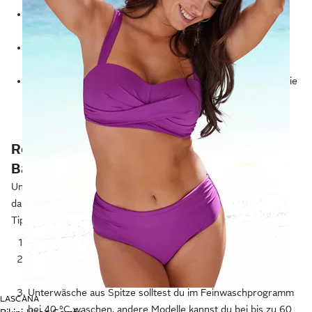
Bei Unterhosen kannst du dich an deine normale
Konfektionsgröße orientieren.
Obwohl Bademode sehr elastisch ist, solltest du auch hier
von deiner normaler Konfektionsgröße ausgehen.
Schwankst du zwischen zwei Größen, solltest du dich für die
nächstgrößere entscheiden. So hast du noch ausreichend
Bewegungsfreiheit und fühlst dich nicht eingeengt.
Reinigungs-Tipps: So wird Wäsche und
Bademode sauber
Unterwäsche und Bademode solltest du regelmäßig waschen,
damit sie auch hygienisch rein und frisch ist. Lies hier einige
Tipps dazu.
Halte dich an die Pflegehinweise auf dem Produktetikett.
Schließe alle Haken und Druckknöpfe und sortiere die
Wäschestücke nach Bunt- und Weißwäsche.
Unterwäsche aus Spitze solltest du im Feinwaschprogramm
LASCANA
bei 40 °C waschen, andere Modelle kannst du bei bis zu 60