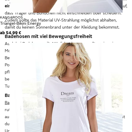
einem hohen Elasthan-Anteil
eine gute Wahl. Achte auch darauf,
dass Träger und Bündchen nicht einschneiden oder scheuern.
KANGAROOS
Zudem sollte das Material UV-Strahlung möglichst abhalten,
Triangel-Bikini Energy
damit du keinen Sonnenbrand unter der Kleidung bekommst.
ab
54,99 €
Badehosen mit viel Bewegungsfreiheit
Auch bei
Badehosen
gilt: Möglichst bequem sollten sie sein.
Modelle mit Elasthan sind sehr formbeständig und bieten viel
Bewegungsfreiheit. Ebenso angenehm sind Varianten aus
Polyamid oder Polyester,
die außerdem schnell trocknen
und
pflegeleicht sind. Für einen sicheren Halt beim Rutschen oder
beim Sprung vom 5-m-Brett haben viele Modelle einen
Tunnelzug, mit dem du die Weite variieren kannst.
Badeschuhe für sicheren Halt
Badeschuhe
aus verschiedenen Kunststoffen bieten auf
rutschigen Fliesen im Schwimmbad sicheren Halt und sorgen
auch am Strand dafür, dass kleine Steine kein Problem sind. Bist
du gerne im Meer unterwegs und erkundest die
Unterwasserwelt, dann eignen sich
Schuhe, die deinen Fuß