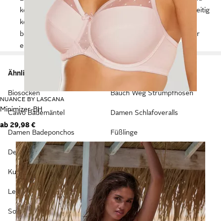
können den Oberkörper formen, Bikinis lassen sich vielseitig
kombinieren und Tankinis sind eine gute Mischung aus
beiden Varianten. Für Männer gibt es lässige Shorts oder
eng anliegende Badehosen.
Ähnliche Kategorien
Häufig gesucht
Biosocken
Bauch Weg Strumpfhosen
NUANCE BY LASCANA
Minimizer-BH
Cawö Bademäntel
Damen Schlafoveralls
ab
29,98 €
Damen Badeponchos
Füßlinge
Dessous-Sets
Günstige Stance Socken
Kuschelige Bademäntel
Kimonos
Leg Avenue Bodystockings
Klebe-BHs
Socken
Krabbelstrumpfhosen