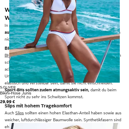
Wäsche: Diese Tipps erleichtern dir die
Wahl
In Unterwäsche möchtest du dich wohlfühlen. Sie sollte daher
aus weichen, anschmiegsamen Materialien
bestehen, die dich
nicht einengen, wenn du dich bewegst.
BHs für ein schönes Dekolleté
BHs
können aufreizend mit Spitze verziert sein oder aus einem
schlichten Baumwollgemisch bestehen. Du solltest aber darauf
achten, dass sie einen hohen Elasthan-Anteil haben, damit das
Unterbrustband sich gut anschmiegt. Auch die Träger sollten
elastisch und verstellbar sein, damit sie nicht einschneiden.
S.OLIVER
Sport-BHs sollten zudem atmungsaktiv sein,
damit du beim
Bikini-Hose Junis
Sport nicht zu sehr ins Schwitzen kommst.
29,99 €
Slips mit hohem Tragekomfort
Auch
Slips
sollten einen hohen Elasthan-Anteil haben sowie aus
weicher, luftdurchlässiger Baumwolle sein. Synthetikfasern sind
eher nicht so geeignet, da sie Feuchtigkeit und Wärme