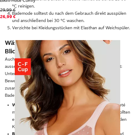
Bikini-Hose Comfy
°C reinigen.
29,99 €
Bademode solltest du nach dem Gebrauch direkt ausspülen
26,99 €
und anschließend bei 30 °C waschen.
Verzichte bei Kleidungsstücken mit Elasthan auf Weichspüler.
Wäsche und Bademode: Alles auf einen
Blick
Auch untendrunter und in der Badesaison möchtest du gut
aussehen und passend gekleidet sein. Das Wichtige dabei ist:
Unterwäsche und Bademode sollte ausreichend
Bewegungsfreiheit bieten. Lies hier noch einmal
zusammengefasst, welche Wäschestücke und
Bademodenvarianten es gibt.
Wäsche:
Zur Wäsche gehören BHs, die ein tolles Dekolleté
machen und angenehmen Halt bieten. Die Unterhosen sollten
ein softes Bündchen haben, welches sich angenehm an den
Körper anschmiegt.
Bademode:
Badeanzüge verdecken etwas mehr Haut und