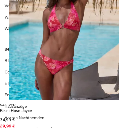
Vossen Bademäntel
Miederwaren
Wasserdichte Socken
Strapshalter
Wasserfeste Socken
Thermounterwäsche
Beliebte Sortimente
B Bodies
Corsagen
E Bodies
Frottee Bademäntel
S.OLIVER
Hausanzüge
Bikini-Hose Jayce
Herren Nachthemden
34,99 €
29,99 €