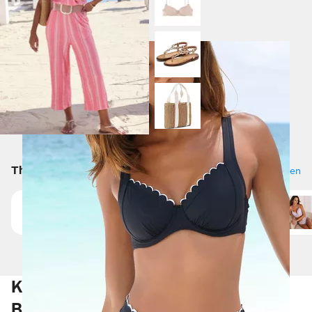
Badeshorts Herren Badehose RIVBobby Regular Fit
29,99 €
Themen & Beratung
Alle anzeigen
Strandbekleidung
Neuheiten
Kaufberatung Wäsche und
Bademode