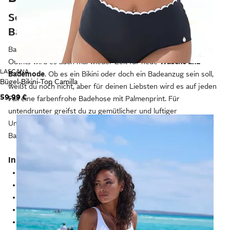
Schönes für untendrunter und die
Badesaison
Bald steht der nächste Urlaub an und neben sommerlichen
Outfits wird es auch mal wieder Zeit für neue
Wäsche und
LASCANA
Bademode
. Ob es ein Bikini oder doch ein Badeanzug sein soll,
Bügel-Bikini-Top Camilla
weißt du noch nicht, aber für deinen Liebsten wird es auf jeden
59,99 €
Fall eine farbenfrohe Badehose mit Palmenprint. Für
untendrunter greifst du zu gemütlicher und luftiger
Unterwäsche, die dich nicht einengt. Wie vielseitig Wäsche und
Bademode sein kann, erfährst du im folgenden Ratgeber:
Inhaltsverzeichnis
Wäsche: Diese Tipps erleichtern dir die Wahl
Bademode: Das solltest du beachten
Die passende Größe für Wäsche und Bademode
Reinigungs-Tipps: So wird Wäsche und Bademode sauber
Wäsche und Bademode: Alles auf einen Blick