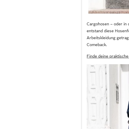
Cargohosen – oder in d
entstand diese Hosenf
Arbeitskleidung getra
Comeback.
Finde deine praktisch