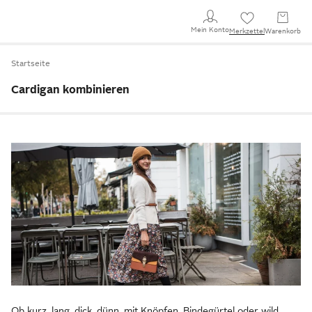
Mein Konto
Merkzettel
Warenkorb
Startseite
Cardigan kombinieren
Ob kurz, lang, dick, dünn, mit Knöpfen, Bindegürtel oder wild